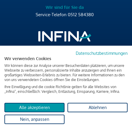
Wir sind für Sie da
Service-Telefon
0512 584380
Datenschutzbestimmungen
Brixner Straße 2/4
Wir verwenden Cookies
6020 Innsbruck
Wir können diese zur Analyse unserer Besucherdaten platzieren, um unsere
T
+43 512 584380
Webseite zu verbessern, personalisierte Inhalte anzuzeigen und Ihnen ein
großartiges Webseiten-Erlebnis zu bieten. Für weitere Informationen zu den
office@infina.at
von uns verwendeten Cookies öffnen Sie die Einstellungen.
Ihre Einwilligung und die cookie Richtlinie gelten für alle Websites von
„Infina“, einschließlich: Vergleich, Entlastung, Einsparung, Karriere, Infina.
Alle akzeptieren
Ablehnen
Impressum
Nein, anpassen
Datenschutz & Cookies
Verbraucherschutzinformation & rechtliche Hinweise