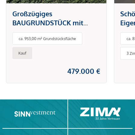
Großzügiges
Schö
BAUGRUNDSTÜCK mit
Eig
Altbestand und tollen
Logg
ca. 953,00 m² Grundstücksfläche
ca. 
GARTEN - ideal für Familien
oder als Bauträgerprojekt
Kauf
3 Zi
479.000 €