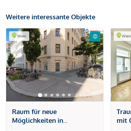
Weitere interessante Objekte
Wien
Wie
Raum für neue
Trau
Möglichkeiten in
mit 
Margareten -
Blic