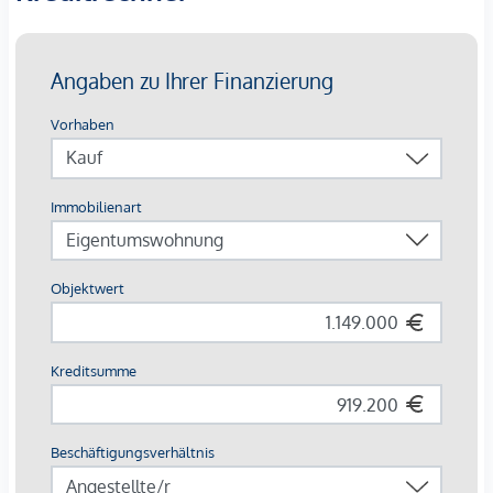
Flughaben, 1 Station mit der U-Bahn und schneller Umstieg
zum CAT (City Airport Train), ein absolutes Highlight.
Kaufpreise der Vorsorgewohnungen
von EUR 260.000, - bis EUR 1.395.000, - netto zzgl. 20%
USt.
3% Kundenprovision
Fertigstellung:
Das Projekt befindet sich in laufender
Sanierung der Allgemeinflächen, die bis Ende 2027
fertiggestellt werden. Vermietete Einheiten werden inklusive
bestehender Mietverhältnisse übernommen. Leerstehende
bzw. sanierungsbedürftige Tops ermöglichen individuelle
Entwicklung und zusätzliches Wertsteigerungspotenzial.
*Die angebotenen Vorsorgewohnungen können
ausschließlich zum Bruttokaufpreis für Eigennutzer erworben