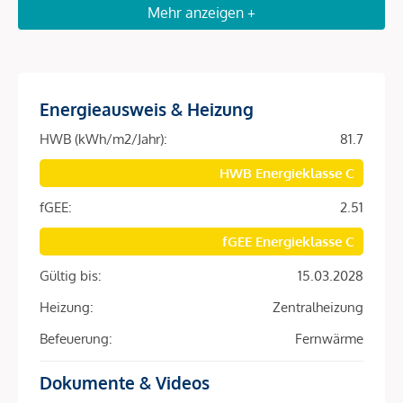
Mehr anzeigen +
Ein Teil der Einheiten ist unbefristet vermietet und generiert
stabile laufende Einnahmen.
Diese Tops bieten insbesondere eines, langfristiges
Wertsteigerungspotenzial in absoluter Innenstadtlage
Energieausweis & Heizung
Value-Add durch Sanierung
HWB (kWh/m2/Jahr):
81.7
Parallel dazu stehen bestandsfreie sowie
HWB Energieklasse C
sanierungsbedürftige Einheiten zur Verfügung.
fGEE:
2.51
Individuelle Neugestaltung möglich
fGEE Energieklasse C
Optimierung von Grundrissen dank Skelettbauweise
Wertsteigerung durch gezielte Aufwertung
Gültig bis:
15.03.2028
Heizung:
Zentralheizung
Das Projekt im Überblick
Befeuerung:
Fernwärme
39 Wohn- und Gewerbeeinheiten
Erdgeschoß sowie 8 Obergeschoße
Dokumente & Videos
Teilweise mit Dachterrassen ausgestattet