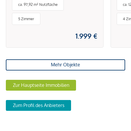
ca. 97,92 m² Nutzfläche
ca. 
Generalsaniertes
Büro
Geschäftslokal mit
Sch
5 Zimmer
4 Z
flexibler Aufteilung, guter
Sichtbarkeit und
1.999 €
vielseitigen
Nutzungsmöglichkeiten in
Margareten
Mehr Objekte
Zur Hauptseite Immobilien
Zum Profil des Anbieters