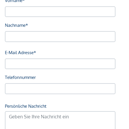
Verkehr
Bus <250m
U-Bahn <250m
Straßenbahn <250m
Bahnhof <250m
Autobahnanschluss <3.250m
Angaben Entfernung Luftlinie / Quelle: OpenStreetMap
*Der Vertrag kommt nicht mit der INFINA Credit Broker
GmbH zustande. Das Objekt wird von einem externen
Immobilienunternehmen angeboten. Allfällige aus dem
Vertragsabschluss resultierende Rechte sind ausschließlich
gegenüber dem anbietenden Immobilienunternehmen
geltend zu machen. Wir weisen Sie darauf hin, dass die
gemachten Angaben und Informationen lediglich
unverbindliche Vorabinformationen sind und daher ohne