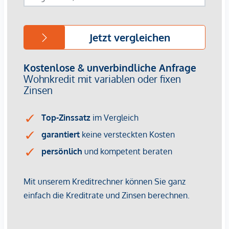
werden. Ein Ankauf zu einem Vorsorgekaufpreis netto mit
gesondert ausgewiesener Umsatzsteuer ist bei diesem
Projekt nicht vorgesehen. Für weiterführende Informationen
oder eine persönliche Beratung stehen wir Ihnen
selbstverständlich gerne zur Verfügung.
Wir weisen darauf hin, dass zwischen dem Vermittler und
dem zu vermittelnden Dritten ein familiäres oder
wirtschaftliches Naheverhältnis besteht.
Der Vermittler ist als Doppelmakler tätig.
Infrastruktur / Entfernungen
Gesundheit
Arzt <250m
Apotheke <250m
Klinik <250m
Krankenhaus <500m