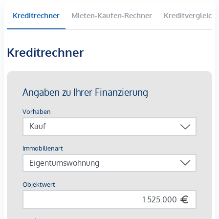
Kreditrechner
Mieten-Kaufen-Rechner
Kreditvergleich
*Der Vertrag kommt nicht mit der INFINA Credit Broker
GmbH zustande. Das Objekt wird von einem externen
Immobilienunternehmen angeboten. Allfällige aus dem
Kreditrechner
Vertragsabschluss resultierende Rechte sind ausschließlich
gegenüber dem anbietenden Immobilienunternehmen
geltend zu machen. Wir weisen Sie darauf hin, dass die
gemachten Angaben und Informationen lediglich
unverbindliche Vorabinformationen sind und daher ohne
Gewähr erfolgen. Der Vermittler ist als Doppelmakler tätig.