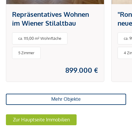
Repräsentatives Wohnen
"Ron
im Wiener Stilaltbau
neue
ca. 115,00 m² Wohnfläche
ca. 
5 Zimmer
4 Z
899.000 €
Mehr Objekte
Zur Hauptseite Immobilien