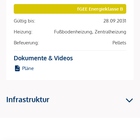
Ein weiterer kleiner Balkon direkt bei der Küche ist der
fGEE Energieklasse B
ideale Raum für Küchenkräuter aller Art.
Gültig bis:
28.09.2031
Zwei Schlafzimmer mit Blick auf die imposante Maria Treu
Heizung:
Fußbodenheizung, Zentralheizung
Kirche, ausgestattet mit eigenen Badzimmern runden diese
Wohnung ab. Genießen Sie den Luxus eines kleinen
Befeuerung:
Pellets
Innenhof-Loggia in einem der Schlafräume.
Dokumente & Videos
Ein Highlight des Zinshauses:
Pläne
Die hauseigene Pellets-Zentralheizung sorgt für
kosteneffiziente und saubere Wärmeversorgung durch CO2-
neutrales Heizen.
Infrastruktur
Die Dachwohnung ist das ideale Domizil, das exzellente
Lage mit maximalem Wohnluxus und Altbau-Romantik
vereint. Nehmen Sie Kontakt auf und sichern Sie sich den
Erstbezug für diese einzigartige Dachgeschosswohnung im
Herzen des 8. Bezirks!