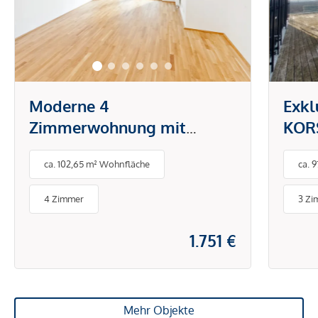
Moderne 4
Exkl
Zimmerwohnung mit
KORS
großzügiger Freifläche!
Herz
ca. 102,65 m² Wohnfläche
ca. 
4 Zimmer
3 Zi
1.751 €
Mehr Objekte