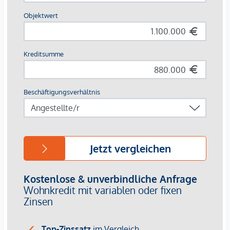
der Straßenbahnlinien 1 und O erreichen Sie ganz Wien
innerhalb kürzester Zeit. Zahlreiche Lokale, Restaurants,
Museen sowie die Innenstadt und Grünflächen
vervollständigen die traumhafte Lage.
Einen detaillierteren Einblick finden Sie auf unserer
EHL-
Projekthomepage
!
Bereits fertiggestellt!
3% Kundenprovision
Die monatlichen Kosten werden noch bekanntgegeben.
Wir weisen darauf hin, dass zwischen dem Vermittler und
dem zu vermittelnden Dritten ein familiäres oder
wirtschaftliches Naheverhältnis besteht.
Der Vermittler ist als Doppelmakler tätig.