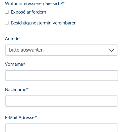
Einkaufszentrum <750m
Sonstige
Geldautomat <250m
Bank <250m
Post <250m
Polizei <750m
Verkehr
Bus <250m
U-Bahn <750m
Straßenbahn <250m
Bahnhof <750m
Autobahnanschluss <2.250m
Angaben Entfernung Luftlinie / Quelle: OpenStreetMap
*Der Vertrag kommt nicht mit der INFINA Credit Broker