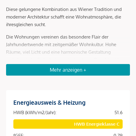
Diese gelungene Kombination aus Wiener Tradition und
moderner Architektur schafft eine Wohnatmosphäre, die
ihresgleichen sucht.
Die Wohnungen vereinen das besondere Flair der
Jahrhundertwende mit zeitgemäßer Wohnkultur. Hohe
Räume, viel Licht und eine harmonische Gestaltung
verleihen jeder Einheit einen einzigartigen Charakter. Hier
treffen historische Details auf stilvolle, hochwertige
Mehr anzeigen +
Ausstattung – ideal für Menschen, die urbanes Wohnen mit
Klasse suchen.
Sorgfältig ausgewählte Materialien, moderne Haustechnik
Energieausweis & Heizung
sowie durchdachte Grundrisse sorgen für ein Wohngefühl,
das höchsten Ansprüchen gerecht wird. Ob klassisches
HWB (kWh/m2/Jahr):
51.6
Wohnen im Regelschoss oder exklusives Leben mit Terrasse
HWB Energieklasse C
im Dachgeschoss – dieses Projekt bietet Wohnqualität auf
höchstem Niveau.
fGEE:
0.79