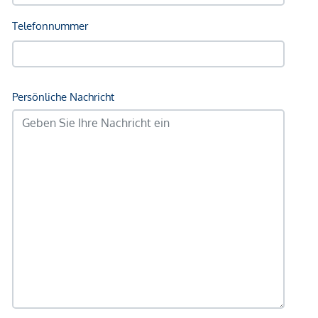
GmbH zustande. Das Objekt wird von einem externen
Immobilienunternehmen angeboten. Allfällige aus dem
Vertragsabschluss resultierende Rechte sind ausschließlich
gegenüber dem anbietenden Immobilienunternehmen
geltend zu machen. Wir weisen Sie darauf hin, dass die
gemachten Angaben und Informationen lediglich
unverbindliche Vorabinformationen sind und daher ohne
Gewähr erfolgen. Der Vermittler ist als Doppelmakler tätig.