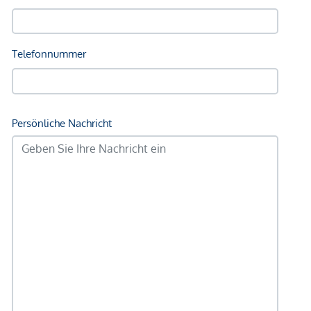
*Der Vertrag kommt nicht mit der INFINA Credit Broker
GmbH zustande. Das Objekt wird von einem externen
Immobilienunternehmen angeboten. Allfällige aus dem
Vertragsabschluss resultierende Rechte sind ausschließlich
gegenüber dem anbietenden Immobilienunternehmen
geltend zu machen. Wir weisen Sie darauf hin, dass die
gemachten Angaben und Informationen lediglich
unverbindliche Vorabinformationen sind und daher ohne
Gewähr erfolgen. Der Vermittler ist als Doppelmakler tätig.