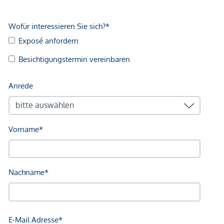
Bäckerei <250m
Einkaufszentrum <750m
Sonstige
Geldautomat <250m
Bank <250m
Post <250m
Polizei <750m
Verkehr
Bus <250m
U-Bahn <750m
Straßenbahn <250m
Bahnhof <750m
Autobahnanschluss <2.250m
Angaben Entfernung Luftlinie / Quelle: OpenStreetMap