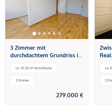
3 Zimmer mit
Zwis
durchdachtem Grundriss in
Real
attraktiver Lage - stilvoll
städ
ca. 70,78 m² Wohnfläche
ca. 
wohnen und sofort
bezugsfertig
3 Zimmer
3 Zi
279.000 €