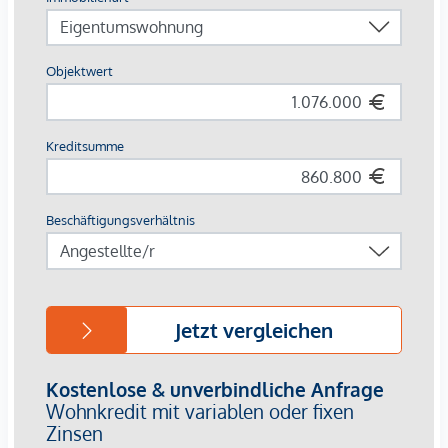
öffentlichen Verkehr bieten höchsten Wohnkomfort. Dank
der Straßenbahnlinien 1 und O erreichen Sie ganz Wien
innerhalb kürzester Zeit. Zahlreiche Lokale, Restaurants,
Museen sowie die Innenstadt und Grünflächen
vervollständigen die traumhafte Lage.
Einen detaillierteren Einblick finden Sie auf unserer
EHL-
Projekthomepage
!
Bereits fertiggestellt!
3% Kundenprovision
Die monatlichen Kosten werden noch bekanntgegeben.
Wir weisen darauf hin, dass zwischen dem Vermittler und
dem zu vermittelnden Dritten ein familiäres oder
wirtschaftliches Naheverhältnis besteht.