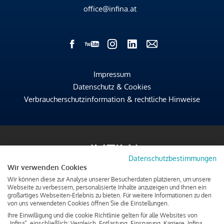
office@infina.at
Impressum
Datenschutz & Cookies
Verbraucherschutzinformation & rechtliche Hinweise
Datenschutzbestimmungen
Wir verwenden Cookies
Wir können diese zur Analyse unserer Besucherdaten platzieren, um unsere
Webseite zu verbessern, personalisierte Inhalte anzuzeigen und Ihnen ein
großartiges Webseiten-Erlebnis zu bieten. Für weitere Informationen zu den
von uns verwendeten Cookies öffnen Sie die Einstellungen.
Ihre Einwilligung und die cookie Richtlinie gelten für alle Websites von
„Infina“, einschließlich: Vergleich, Entlastung, Einsparung, Karriere, Infina.