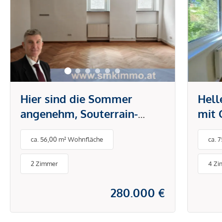
Hier sind die Sommer
Hel
angenehm, Souterrain-
mit 
Eigentum mit
Geme
ca. 56,00 m² Wohnfläche
ca. 
Terrassenmöglichkeit!
ruhi
2 Zimmer
4 Z
280.000 €