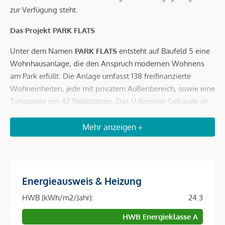
zur Verfügung steht.
Das Projekt PARK FLATS
Unter dem Namen
PARK FLATS
entsteht auf Baufeld 5 eine
Wohnhausanlage, die den Anspruch modernen Wohnens
am Park erfüllt. Die Anlage umfasst 138 freifinanzierte
Wohneinheiten, jede mit privatem Außenbereich, sowie eine
Tiefgarage mit 42 Stellplätzen. Das U-förmige Gebäude an
der Ljuba-Welitsch-Promenade erstreckt sich über vier
Stiegen und eine Wohnnutzfläche von etwa 8.970
Mehr anzeigen +
Quadratmetern.
Einladende Sitzbereiche, Pergola-Überdachungen und ein
wunderschöner Blick in den Park laden zum Verweilen ein.
Energieausweis & Heizung
PARK FLATS vereint urbanes Wohnen und Natur auf ideale
Weise – ein Ort, um das Leben in all seinen Facetten zu
HWB (kWh/m2/Jahr):
24.3
genießen.
HWB Energieklasse A