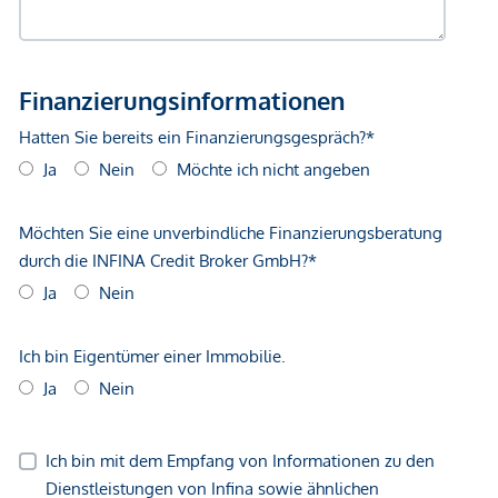
Angaben Entfernung Luftlinie / Quelle: OpenStreetMap
*Der Vertrag kommt nicht mit der INFINA Credit Broker
GmbH zustande. Das Objekt wird von einem externen
Immobilienunternehmen angeboten. Allfällige aus dem
Vertragsabschluss resultierende Rechte sind ausschließlich
gegenüber dem anbietenden Immobilienunternehmen
geltend zu machen. Wir weisen Sie darauf hin, dass die
gemachten Angaben und Informationen lediglich
unverbindliche Vorabinformationen sind und daher ohne
Gewähr erfolgen. Der Vermittler ist als Doppelmakler tätig.