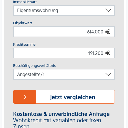
ausgedehntere Einkaufstouren stehen zudem das Rennweg
Center, das Shoppingcenter "The Mall" in Wien-Mitte und
das vielfältige Angebot am nahegelegenen Hauptbahnhof
zur Verfügung. Highlights wie das Hundertwasserhaus, das
kreative Zentrum Neu Marx samt Eventhalle sind in der
Nähe.
Erholung finden Sie im Schweizergarten, im Schlosspark
Belvedere, im Botanische Garten, im Stadtpark und am
Donaukanal.
S-Bahn-Haltestelle St. Marx
Straßenbahnlinie 18
7 Straßenbahnminuten zum Hauptbahnhof
U3-Station Schlachthausgasse unweit entfernt
Autobahnanschluss A23
Provisionsfrei für den Käufer
Fertigstellung: Sommer 2026