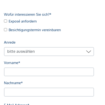
wirtschaftliches Naheverhältnis besteht.
Der Vermittler ist als Doppelmakler tätig.
Infrastruktur / Entfernungen
Gesundheit
Arzt <125m
Apotheke <525m
Klinik <600m
Krankenhaus <950m
Kinder & Schulen
Schule <425m
Kindergarten <400m
Universität <375m
Höhere Schule <550m