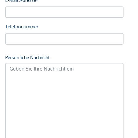
Nahversorgung
Supermarkt <250m
Bäckerei <575m
Einkaufszentrum <250m
Sonstige
Geldautomat <250m
Bank <250m
Post <250m
Polizei <1.050m
Verkehr
Bus <150m
U-Bahn <1.100m
Straßenbahn <150m
Bahnhof <225m
Autobahnanschluss <725m