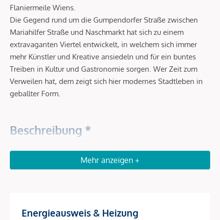
Flaniermeile Wiens.
Die Gegend rund um die Gumpendorfer Straße zwischen
Mariahilfer Straße und Naschmarkt hat sich zu einem
extravaganten Viertel entwickelt, in welchem sich immer
mehr Künstler und Kreative ansiedeln und für ein buntes
Treiben in Kultur und Gastronomie sorgen. Wer Zeit zum
Verweilen hat, dem zeigt sich hier modernes Stadtleben in
geballter Form.
Beschreibung *
VORSORGEN in SERVICED APARTMENTS – Das RAY
Mehr anzeigen +
Investieren Sie in Serviced Apartments in gefragter Lage im
6. Bezirk in der Nähe zum Stadtzentrum. Die Wohnungen
bieten gegenüber klassischen Anlegerwohnungen höhere
Energieausweis & Heizung
Mieterträge sowie für einen sorgenfreien Rundum-Service.