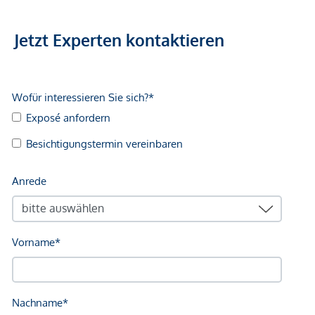
Der Vermittler ist als Doppelmakler tätig.
Jetzt Experten kontaktieren
Infrastruktur / Entfernungen
Gesundheit
Arzt <225m
Apotheke <225m
Klinik <250m
Krankenhaus <625m
Kinder & Schulen
Schule <100m
Kindergarten <200m
Universität <750m
Höhere Schule <800m
Nahversorgung