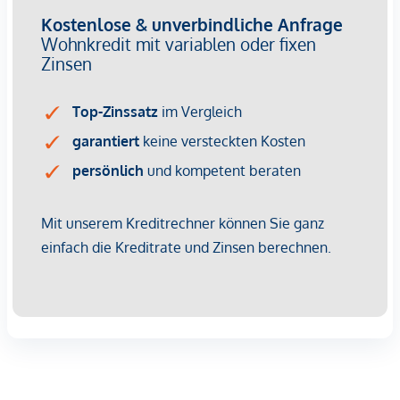
Die Höhe der Betriebskosten und Rücklagen sind noch nicht
bekannt.
Kaufpreise der Vorsorgewohnungen
von EUR 337.000,- bis EUR 916.000,- netto zzgl. 20% USt.
Provisionsfrei für den Käufer!
Fertigstellung: bereits erfolgt
Bei diesem Angebot handelt es sich um eine
Vorsorgewohnung, die zu Vermietungszwecken erworben
wird.
Der angegebene Kaufpreis versteht sich daher zzgl.
20% USt. Diese Daten sind vorbehaltlich möglicher
Änderungen.
Wir weisen darauf hin, dass zwischen dem Vermittler und
dem zu vermittelnden Dritten ein familiäres oder
wirtschaftliches Naheverhältnis besteht.