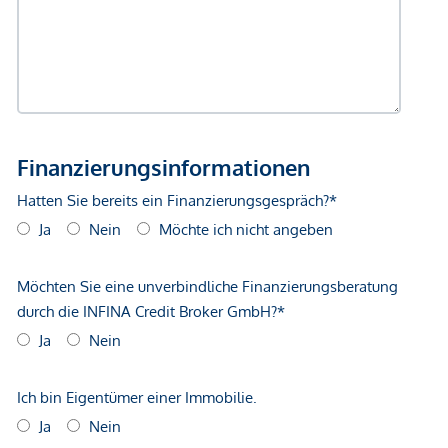
*Der Vertrag kommt nicht mit der INFINA Credit Broker
GmbH zustande. Das Objekt wird von einem externen
Immobilienunternehmen angeboten. Allfällige aus dem
Vertragsabschluss resultierende Rechte sind ausschließlich
gegenüber dem anbietenden Immobilienunternehmen
geltend zu machen. Wir weisen Sie darauf hin, dass die
gemachten Angaben und Informationen lediglich
unverbindliche Vorabinformationen sind und daher ohne
Gewähr erfolgen. Der Vermittler ist als Doppelmakler tätig.