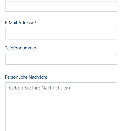
Supermarkt <200m
Bäckerei <125m
Einkaufszentrum <250m
Sonstige
Geldautomat <300m
Bank <300m
Post <325m
Polizei <175m
Verkehr
Bus <100m
U-Bahn <250m
Straßenbahn <675m
Bahnhof <250m
Autobahnanschluss <4.200m
Angaben Entfernung Luftlinie / Quelle: OpenStreetMap