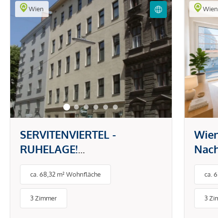
Wien
Wie
SERVITENVIERTEL -
Wien
RUHELAGE!
Nach
SANIERUNGSBEDÜRFTIGE 3
an d
ca. 68,32 m² Wohnfläche
ca. 
ZIMMER IM 4. LIFTSTOCK!
Stra
3 Zimmer
3 Zi