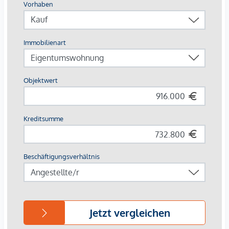
individuelle Wohneinheiten mit attraktiven Freibereichen.
Die exklusiven Altbauwohnungen im Bestand werden
zeitgemäß adaptiert und mit innenhofseitigen Außenflächen
ausgestattet. Die Wohnungen in den Hoftrakten und im
Dachgeschoß bieten viel Raum für Neues: offene,
lichtdurchflutete Wohnräume und großzügige Gärten,
Loggien und Terrassen.
Die Ausstattung
Revitalisiertes Gründerzeithaus
56 Serviced Apartments, davon:
7 Einzelzimmerapartments
47 Zweizimmerapartments
2 Dreizimmerapartments
Größen von ca. 35 bis 100 m²
1- bis 3-Zimmereinheiten
Gärten, Loggien und Terrassen
Fernwärme