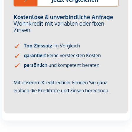
von ca. EUR 14,25 bis EUR 15,75 netto/m²
Provisionsfrei für Käufer
(bis Baubeginn)
Fertigstellung: Voraussichtlich Q2/2028
Bei diesem Angebot handelt es sich um eine
Vorsorgewohnung, die zu Vermietungszwecken erworben
wird.
Der angegebene Kaufpreis versteht sich daher zzgl.
20% USt. Diese Daten sind vorbehaltlich möglicher
Änderungen.
Wir weisen darauf hin, dass zwischen dem Vermittler und
dem zu vermittelnden Dritten ein familiäres oder
wirtschaftliches Naheverhältnis besteht.
Der Vermittler ist als Doppelmakler tätig.
Infrastruktur / Entfernungen