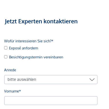
Gesundheit
Arzt <250m
Apotheke <500m
Jetzt Experten kontaktieren
Klinik <750m
Krankenhaus <750m
Kinder & Schulen
Schule <250m
Kindergarten <250m
Universität <1.250m
Höhere Schule <2.000m
Nahversorgung
Supermarkt <250m
Bäckerei <250m
Einkaufszentrum <750m