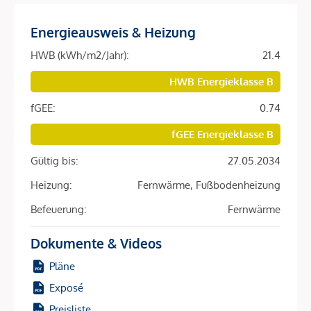
Dank der unmittelbaren Nähe zur Donauinsel und der
Energieausweis & Heizung
schnellen Anbindung an das Wiener Stadtzentrum zieht das
Objekt eine breite Zielgruppe an – von Familien bis hin zu
HWB (kWh/m2/Jahr):
21.4
Berufspendlern und naturverbundenen Stadtbewohnern.
HWB Energieklasse B
Die Verbindung von urbanem Leben und Natur schafft eine
anhaltend hohe Nachfrage, die eine attraktive Mietrendite
fGEE:
0.74
sichert.
fGEE Energieklasse B
Werte schaffen mit zukunftsorientierten Standards
Gültig bis:
27.05.2034
Dieses Projekt setzt auf langlebige und umweltfreundliche
Heizung:
Fernwärme, Fußbodenheizung
Bauweise: Die Photovoltaikanlage auf dem Dach und
Befeuerung:
Fernwärme
moderne Materialien tragen zu einem nachhaltigen
Energiehaushalt bei. Diese Maßnahmen senken die
Dokumente & Videos
Betriebskosten und steigern den Wert Ihrer Immobilie.
Pläne
Vorteile für Kapitalanleger auf einen Blick
Exposé
269 Eigentumswohnungen für flexible Nutzung
Preisliste