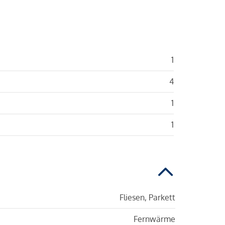
1
4
1
1
Fliesen, Parkett
Fernwärme