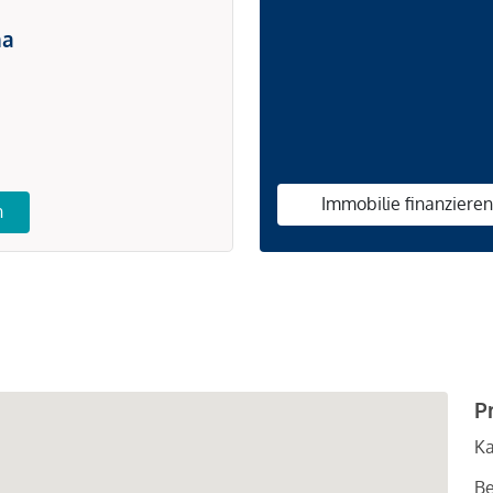
na
Immobilie finanziere
n
P
Ka
Be