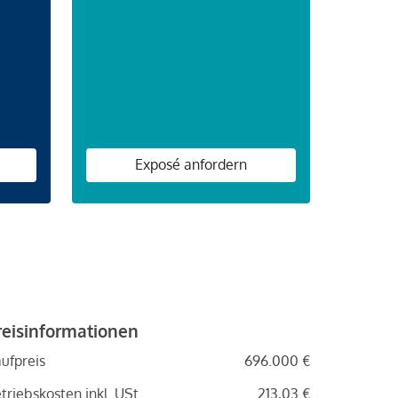
n
Exposé anfordern
reisinformationen
ufpreis
696.000 €
triebskosten inkl. USt.
213,03 €