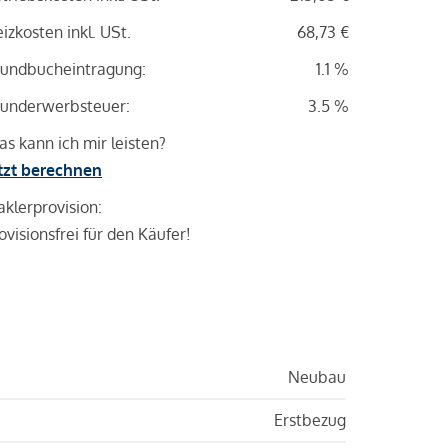
izkosten inkl. USt.
68,73 €
undbucheintragung:
1.1 %
underwerbsteuer:
3.5 %
s kann ich mir leisten?
tzt berechnen
klerprovision:
ovisionsfrei für den Käufer!
Neubau
Erstbezug