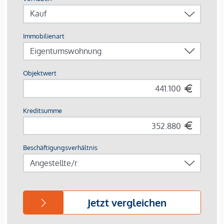
Bezirks genießen Ihre Mieter die perfekte Balance aus
Stadtnähe und grüner Umgebung. Die Lage am Donaukanal
und der Augarten laden zu Freizeit und Entspannung ein,
während die Anbindung mit öffentlichen Verkehrsmitteln
ins Zentrum von Wien kurze Wege sichert.
Infrastruktur vor Ort
Buslinien: 5A, 11A, 11B, 37A
S-Bahn-Stationen: Traisengasse und Handelskai
Die monatlichen Kosten entnehmen Sie bitte der Preisliste.
Kaufpreise der Vorsorgewohnungen
von EUR 192.700,- bis EUR 1.181.700,- netto zzgl. 20% USt.
Zu erwartender Mietertrag
von ca. EUR 14,25 bis EUR 15,75 netto/m²