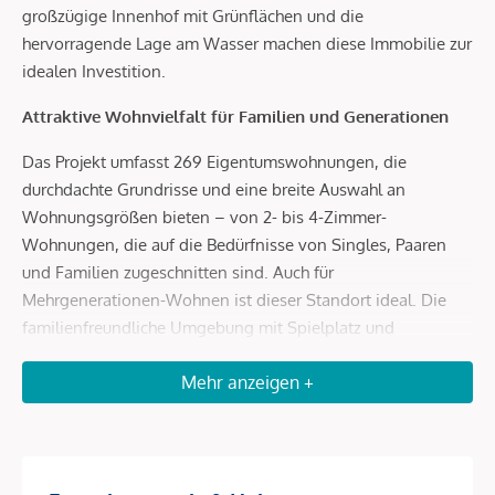
großzügige Innenhof mit Grünflächen und die
hervorragende Lage am Wasser machen diese Immobilie zur
idealen Investition.
Attraktive Wohnvielfalt für Familien und Generationen
Das Projekt umfasst 269 Eigentumswohnungen, die
durchdachte Grundrisse und eine breite Auswahl an
Wohnungsgrößen bieten – von 2- bis 4-Zimmer-
Wohnungen, die auf die Bedürfnisse von Singles, Paaren
und Familien zugeschnitten sind. Auch für
Mehrgenerationen-Wohnen ist dieser Standort ideal. Die
familienfreundliche Umgebung mit Spielplatz und
Gemeinschaftsräumen sorgt für eine hohe Lebensqualität
Mehr anzeigen +
und macht die Wohnungen besonders begehrt bei Mietern.
Hohe Renditen durch begehrte Lage und Infrastruktur
Dank der unmittelbaren Nähe zur Donauinsel und der