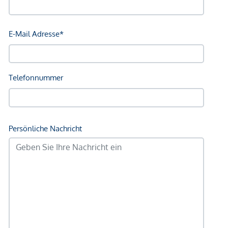
Bank <750m
Post <750m
Polizei <500m
Verkehr
Bus <250m
U-Bahn <750m
Straßenbahn <750m
Bahnhof <750m
Autobahnanschluss <1.000m
Angaben Entfernung Luftlinie / Quelle: OpenStreetMap
*Der Vertrag kommt nicht mit der INFINA Credit Broker
GmbH zustande. Das Objekt wird von einem externen
Immobilienunternehmen angeboten. Allfällige aus dem
Vertragsabschluss resultierende Rechte sind ausschließlich