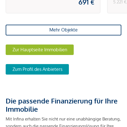
691 €
5.221 
Mehr Objekte
Zur Hauptseite Immobilien
Zum Profil des Anbieters
Die passende Finanzierung für Ihre
Immobilie
Mit Infina erhalten Sie nicht nur eine unabhängige Beratung,
sondern auch die passende Finanzierungslösung für Ihre