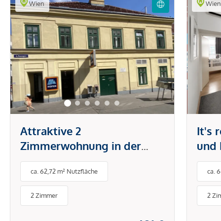
Wien
Wie
Attraktive 2
It's
Zimmerwohnung in der
und 
Brunnengasse
Tech
ca. 62,72 m² Nutzfläche
ca. 
Klim
& Sc
2 Zimmer
2 Zi