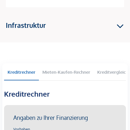
Attraktive Außenbereiche: Gärten, Balkone, Loggien
und Dachterrassen
Direkte Nähe zum Naherholungsgebiet Donauinsel
Infrastruktur
Grünanlagen und Spielplatz im Innenhof
125 Tiefgaragenstellplätze
Exklusive Ausstattung (Feinsteinzeug, Eichenparkett,
moderne Sanitärausstattung)
Effiziente Fußbodenheizung und Photovoltaikanlage
für nachhaltige Energienutzung
Ideal für langfristige Mieteinnahmen und
Kreditrechner
Mieten-Kaufen-Rechner
Kreditvergleich
Wertsteigerungspotenzial
Setzen Sie auf ein Investment, das durch Standortqualität,
Kreditrechner
Flexibilität und Zukunftssicherheit überzeugt – Ihre
Investition in langfristige Renditen und Wertzuwachs.
Erstklassige Lage für höchste Mieterzufriedenheit
In der Traisengasse 20–22 im Herzen des 20. Wiener