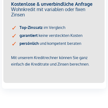
Provisionsfrei für Käufer
(bis Baubeginn)
Fertigstellung: Voraussichtlich Q2/2028
Bei diesem Angebot handelt es sich um eine
Vorsorgewohnung, die zu Vermietungszwecken erworben
wird.
Der angegebene Kaufpreis versteht sich daher zzgl.
20% USt. Diese Daten sind vorbehaltlich möglicher
Änderungen.
Wir weisen darauf hin, dass zwischen dem Vermittler und
dem zu vermittelnden Dritten ein familiäres oder
wirtschaftliches Naheverhältnis besteht.
Der Vermittler ist als Doppelmakler tätig.
Infrastruktur / Entfernungen
Gesundheit