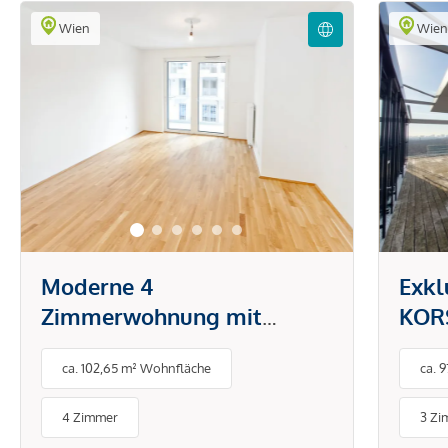
Wien
Wie
Moderne 4
Exkl
Zimmerwohnung mit
KORS
großzügiger Freifläche!
Herz
ca. 102,65 m² Wohnfläche
ca. 
4 Zimmer
3 Zi