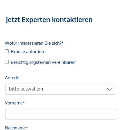
Klinik <750m
Krankenhaus <750m
Jetzt Experten kontaktieren
Kinder & Schulen
Schule <250m
Kindergarten <250m
Universität <1.250m
Höhere Schule <2.000m
Nahversorgung
Supermarkt <250m
Bäckerei <250m
Einkaufszentrum <750m
Sonstige
Geldautomat <750m
Bank <750m
Post <750m