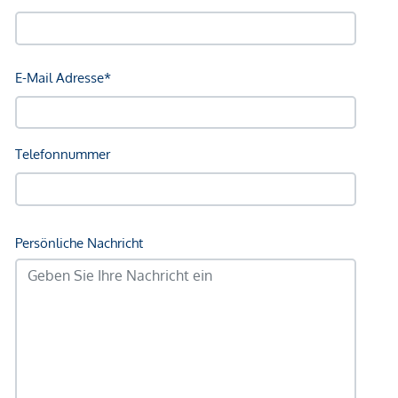
Polizei <500m
Verkehr
Bus <250m
U-Bahn <750m
Straßenbahn <750m
Bahnhof <750m
Autobahnanschluss <1.000m
Angaben Entfernung Luftlinie / Quelle: OpenStreetMap
*Der Vertrag kommt nicht mit der INFINA Credit Broker
GmbH zustande. Das Objekt wird von einem externen
Immobilienunternehmen angeboten. Allfällige aus dem
Vertragsabschluss resultierende Rechte sind ausschließlich
gegenüber dem anbietenden Immobilienunternehmen
geltend zu machen. Wir weisen Sie darauf hin, dass die