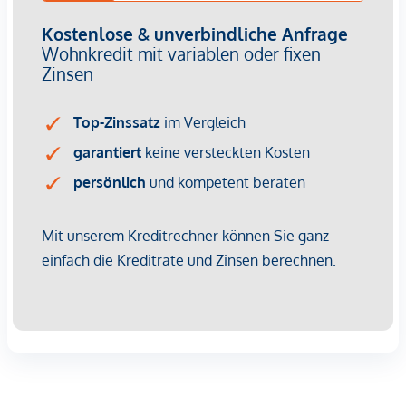
Fertigstellung: Voraussichtlich Q2/2028
Bei diesem Angebot handelt es sich um eine
Vorsorgewohnung, die zu Vermietungszwecken erworben
wird.
Der angegebene Kaufpreis versteht sich daher zzgl.
20% USt. Diese Daten sind vorbehaltlich möglicher
Änderungen.
Wir weisen darauf hin, dass zwischen dem Vermittler und
dem zu vermittelnden Dritten ein familiäres oder
wirtschaftliches Naheverhältnis besteht.
Der Vermittler ist als Doppelmakler tätig.
Infrastruktur / Entfernungen
Gesundheit
Arzt <250m
Apotheke <500m