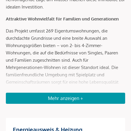
idealen Investition.
Attraktive Wohnvielfalt für Familien und Generationen
Das Projekt umfasst 269 Eigentumswohnungen, die
durchdachte Grundrisse und eine breite Auswahl an
Wohnungsgrößen bieten – von 2- bis 4-Zimmer-
Wohnungen, die auf die Bedürfnisse von Singles, Paaren
und Familien zugeschnitten sind. Auch für
Mehrgenerationen-Wohnen ist dieser Standort ideal. Die
familienfreundliche Umgebung mit Spielplatz und
Gemeinschaftsräumen sorgt für eine hohe Lebensqualität
und macht die Wohnungen besonders begehrt bei Mietern.
Mehr anzeigen +
Hohe Renditen durch begehrte Lage und Infrastruktur
Dank der unmittelbaren Nähe zur Donauinsel und der
schnellen Anbindung an das Wiener Stadtzentrum zieht das
Objekt eine breite Zielgruppe an – von Familien bis hin zu
Energieausweis & Heizung