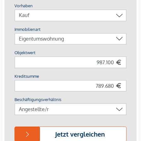
Stadtnähe und grüner Umgebung. Die Lage am Donaukanal
und der Augarten laden zu Freizeit und Entspannung ein,
während die Anbindung mit öffentlichen Verkehrsmitteln
ins Zentrum von Wien kurze Wege sichert.
Infrastruktur vor Ort
Buslinien: 5A, 11A, 11B, 37A
S-Bahn-Stationen: Traisengasse und Handelskai
Die monatlichen Kosten entnehmen Sie bitte der Preisliste.
Kaufpreise der Vorsorgewohnungen
von EUR 192.700,- bis EUR 1.181.700,- netto zzgl. 20% USt.
Zu erwartender Mietertrag
von ca. EUR 14,25 bis EUR 15,75 netto/m²
Provisionsfrei für Käufer
(bis Baubeginn)