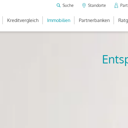
Suche
Standorte
Par
Kreditvergleich
Immobilien
Partnerbanken
Ratg