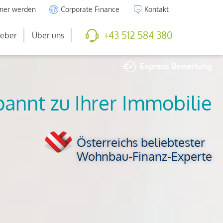
tner werden
Corporate Finance
Kontakt
+43 512 584 380
eber
Über uns
Express
Bewertung
So viel ist Ihre
Immobilie wert
Österreichs beliebtester
Wohnbau-Finanz-Experte