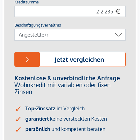
(Wärmepumpe & Photovoltaik), angenehme
Sommerabkühlung um ca. 4°C.
Energiesparende LED-Lichtkonzepte und
Bewegungsmelder in Allgemeinbereichen.
Sichere Eingangstüren mit Mehrfachverriegelung und
teils Videoüberwachung
Kaufpreise der Vorsorgewohnungen
von EUR 207.080,40,- bis EUR 383.318,04,- netto zzgl. 20%
USt.
Kundenprovision: 2,5%
Baustart: Q2 2025
Bei diesem Angebot handelt es sich um eine
Vorsorgewohnung, die zu Vermietungszwecken erworben
wird.
Der angegebene Kaufpreis versteht sich daher zzgl.
20% USt. Diese Daten sind vorbehaltlich möglicher