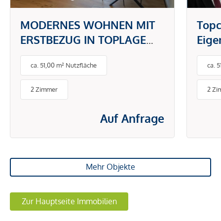
MODERNES WOHNEN MIT
Topc
ERSTBEZUG IN TOPLAGE
Eig
DONAUSTADT -
gefr
ca. 51,00 m² Nutzfläche
ca. 
PAUSCHALMIETE INKL.
BETRIEBS- UND
2 Zimmer
2 Zi
ENERGIEKOSTEN
Auf Anfrage
Mehr Objekte
Zur Hauptseite Immobilien