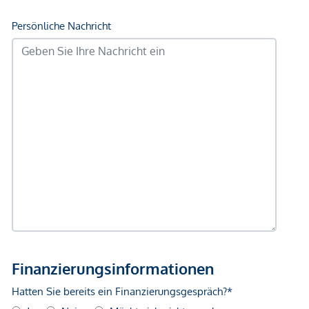
Straßenbahn <2.750m
Bahnhof <500m
Autobahnanschluss <2.250m
Angaben Entfernung Luftlinie / Quelle: OpenStreetMap
*Der Vertrag kommt nicht mit der INFINA Credit Broker
GmbH zustande. Das Objekt wird von einem externen
Immobilienunternehmen angeboten. Allfällige aus dem
Vertragsabschluss resultierende Rechte sind ausschließlich
gegenüber dem anbietenden Immobilienunternehmen
geltend zu machen. Wir weisen Sie darauf hin, dass die
gemachten Angaben und Informationen lediglich
unverbindliche Vorabinformationen sind und daher ohne
Gewähr erfolgen. Der Vermittler ist als Doppelmakler tätig.