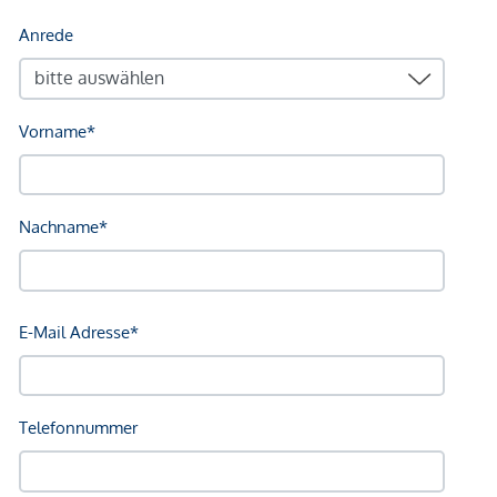
Kindergarten <500m
Universität <2.750m
Höhere Schule <5.250m
Nahversorgung
Supermarkt <750m
Bäckerei <500m
Einkaufszentrum <2.250m
Sonstige
Geldautomat <2.250m
Bank <750m
Post <500m
Polizei <1.000m
Verkehr
Bus <500m
U-Bahn <500m