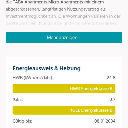
die TABA Apartments Micro-Apartments mit einem
abgeschlossenen, langfristigen Nutzungsvertrag als
Investmentmöglichkeit an. Die Wohnungen variieren in der
Größe zwischen 31 und 53 m² und sind bereits funktionell
mit Küche und Badezimmer ausgestattet. Auch ist an die
Mehr anzeigen +
zukünftige Nachhaltigkeit gedacht, dieses Projekt wird mit
der Zertifizierung "klimaaktiv GOLD" umgesetzt werden.
Ein besonderer Fokus wird auf nachhaltige,
energieeffiziente Lösungen gelegt, um den Anforderungen
Energieausweis & Heizung
an zukunftsorientiertes Wohnen gerecht zu werden.
HWB (kWh/m2/Jahr):
24.8
Die TABA Apartments bilden das Zentrum eines
HWB Energieklasse B
neuen Wohnviertels in Oberlaa, das mit der Eröffnung
der U1 und einer zukünftigen Widmung entsteht.
fGEE:
0.7
Entstehen moderne Vorsorgewohnungen mit
fGEE Energieklasse B
effizienten Grundrissen, durchdachter Ausstattung und
hoher Lebensqualität.
Gültig bis:
08.01.2034
Alle Wohnungen sind mit Balkonen ausgestattet, um