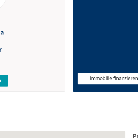
na
r
Immobilie finanziere
n
P