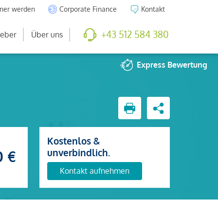
tner werden
Corporate Finance
Kontakt
+43 512 584 380
eber
Über uns
Express
Bewertung
Kostenlos &
unverbindlich.
0 €
Kontakt aufnehmen