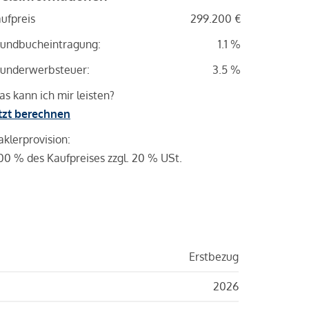
ufpreis
299.200 €
undbucheintragung:
1.1 %
underwerbsteuer:
3.5 %
s kann ich mir leisten?
tzt berechnen
klerprovision:
00 % des Kaufpreises zzgl. 20 % USt.
Erstbezug
2026