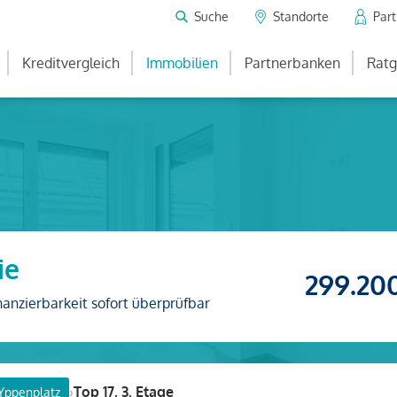
Suche
Standorte
Par
Kreditvergleich
Immobilien
Partnerbanken
Ratg
ie
299.20
nanzierbarkeit sofort überprüfbar
›
Top 17, 3. Etage
Yppenplatz