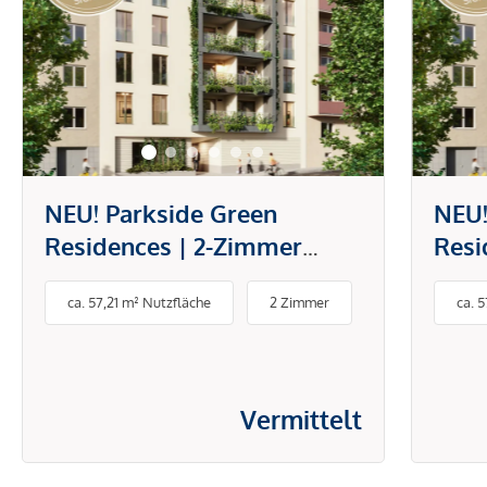
NEU! Parkside Green
NEU!
Residences | 2-Zimmer
Resi
Wohnung mit Terrasse zum
Vors
ca. 57,21 m² Nutzfläche
2 Zimmer
ca. 
Innenhof | Wohnen am Park
Zim
Terr
Vermittelt