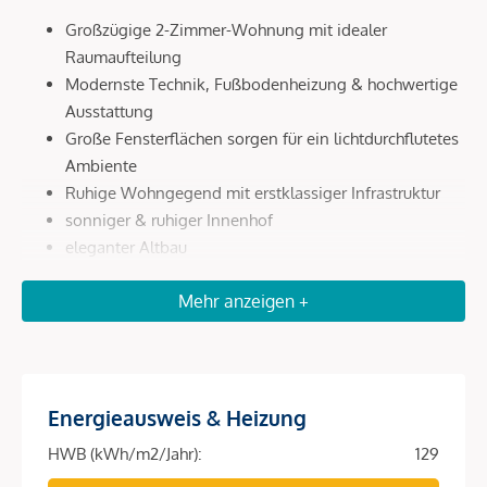
Großzügige 2-Zimmer-Wohnung mit idealer
Raumaufteilung
Modernste Technik, Fußbodenheizung & hochwertige
Ausstattung
Große Fensterflächen sorgen für ein lichtdurchflutetes
Ambiente
Ruhige Wohngegend mit erstklassiger Infrastruktur
sonniger & ruhiger Innenhof
eleganter Altbau
Lage am Park
Mehr anzeigen +
Begehrte und ruhige City-Lage
Ausgezeichnete Infrastruktur
Ausstattung:
Energieausweis & Heizung
hochwertige Parkettdielen
Fußbodenheizung
HWB (kWh/m2/Jahr):
129
Markensanitärprodukte