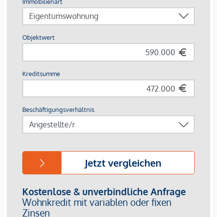
Schule <250m
Kindergarten <250m
Universität <500m
Höhere Schule <750m
Nahversorgung
Supermarkt <250m
Bäckerei <250m
Einkaufszentrum <500m
Sonstige
Geldautomat <500m
Bank <500m
Post <500m
Polizei <750m
Verkehr
Bus <250m