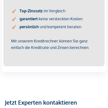
U-Bahn <500m
Straßenbahn <500m
Bahnhof <500m
Autobahnanschluss <2.750m
Angaben Entfernung Luftlinie / Quelle: OpenStreetMap
*Der Vertrag kommt nicht mit der INFINA Credit Broker
GmbH zustande. Das Objekt wird von einem externen
Immobilienunternehmen angeboten. Allfällige aus dem
Vertragsabschluss resultierende Rechte sind ausschließlich
gegenüber dem anbietenden Immobilienunternehmen
geltend zu machen. Wir weisen Sie darauf hin, dass die
gemachten Angaben und Informationen lediglich
unverbindliche Vorabinformationen sind und daher ohne
Gewähr erfolgen. Der Vermittler ist als Doppelmakler tätig.
Jetzt Experten kontaktieren