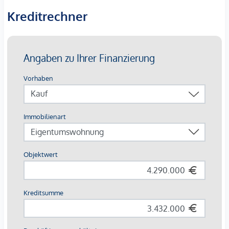
Decken-/Wandheizung und -kühlung
Kreditrechner
Fußbodenheizung in den Bädern
für extra Komfort
KNX-Bus-System
&
Alarmanlage
für smarte
Sicherheit
Stilvoller
offener Kamin
für gemütliche Abende
Velux Dachfenster
&
Josko Schiebetüren
mit
teilweiser Außenbeschattung
Maßgefertigte
Tischlerküche aus warmgewalztem
Edelstahl
mit
Gaggenau Geräten
Durchdachte
Einbaukästen
mit viel Stauraum
Großzügige
Dachterrasse
mit
atemberaubendem
Ausblick,
Whirlpool
,
Outdoordusche
,
Sonnensegel
,
Outdoorküche
,
Pergola
&
ambiente
Beleuchtung