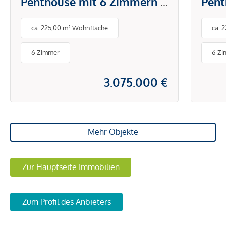
Penthouse mit 6 Zimmern &
Pent
90 m² privater
90 m
ca. 225,00 m² Wohnfläche
ca. 
Dachterrasse
Dach
6 Zimmer
6 Z
3.075.000 €
Mehr Objekte
Zur Hauptseite Immobilien
Zum Profil des Anbieters