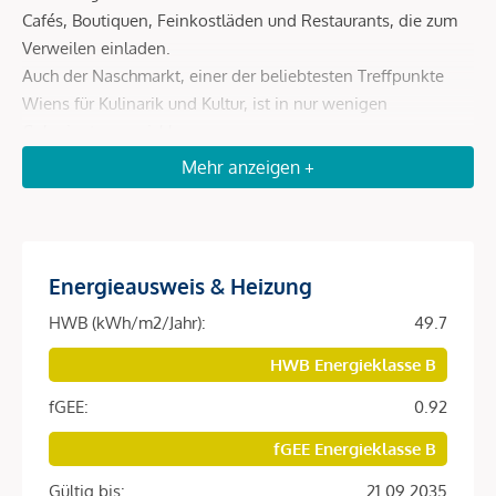
Cafés, Boutiquen, Feinkostläden und Restaurants, die zum
Verweilen einladen.
Auch der Naschmarkt, einer der beliebtesten Treffpunkte
Wiens für Kulinarik und Kultur, ist in nur wenigen
Gehminuten erreichbar.
Mehr anzeigen +
Beschreibung *
DAS OBJEKT
Energieausweis & Heizung
Das Penthouse liegt im Herzen des begehrten
4. Wiener
HWB (kWh/m2/Jahr):
49.7
Gemeindebezirks, Wieden
, einer der elegantesten und
HWB Energieklasse B
charmantesten Wohngegenden Wiens.
fGEE:
0.92
Hier vereinen sich
urbanes Lebensgefühl, historische
Bausubstanz und modernes Stadtflair
auf einzigartige
fGEE Energieklasse B
Weise.
Gültig bis:
21.09.2035