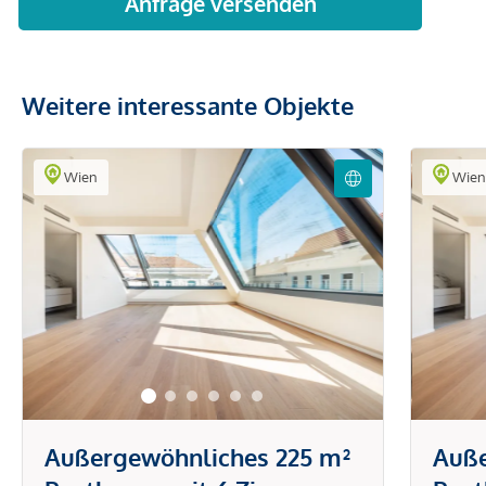
Weitere interessante Objekte
Wien
Wie
Außergewöhnliches 225 m²
Auße