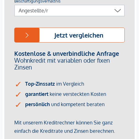
Raumhöhe von 3,10 m
– großzügiges Wohngefühl
NEBENKOSTEN
Dieses Objekt wird Ihnen unverbindlich und freibleibend
zum Kauf angeboten.
Oben angeführte Angaben basieren auf Informationen und
Unterlagen des Eigentümers und sind unsererseits ohne
Gewähr.
Als Vermittlungshonorar gelten die allgemeinen
Geschäftsbedingungen und die Verordnung für
Immobilienmakler des BM für Handel, Gewerbe und
Industrie, BGBL. 297/1996. Für den Fall, dass es
diesbezüglich zu einem entsprechenden Rechtsgeschäft
kommt, verrechnen wir Ihnen eine Vermittlungsprovision
von 3 Prozent der Kaufsumme zuzüglich der gesetzlichen
Mehrwertsteuer.