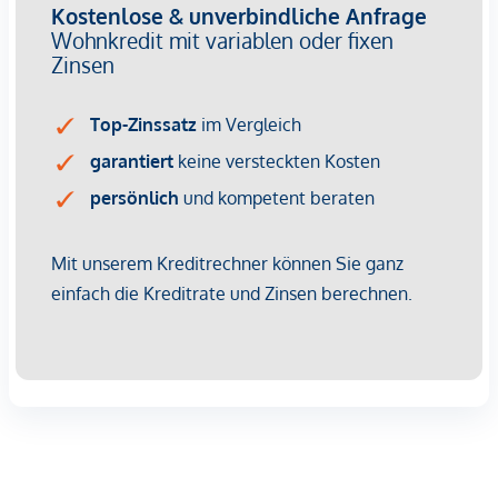
https://www.winegg.at/de/wohnprojekte/siebenbrunnengass
44-1050-wien-siebenbrunnengasse/ oder vereinbaren Sie
einen
persönlichen Beratungstermin
unter
verkauf@winegg.at .
NACHHALTIGKEIT
Hier wird Nachhaltigkeit nicht nur versprochen, sondern
konsequent umgesetzt – von der ersten Planung bis zur
Fertigstellung. Mit regionalen Materialien und einem Fokus
auf Ressourcenschonung entsteht ein Wohnraum, der mehr
bietet als nur gutes Design. Es geht um ein Zuhause, das
zukunftssicher ist und das Leben mit einem bewussten
Lebensstil verbindet. Die Siebenbrunnengasse steht für
Wohnkonzepte, die nachhaltigen Lebensraum schaffen,
dabei aber nie den Komfort aus den Augen verlieren. Auch
hier setzt die WINEGG GmbH auf Nachhaltigkeit als
Standard. Effiziente Energienutzung, eine lange
Lebensdauer der Materialien und der Fokus auf