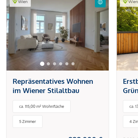
Wien
Wie
Repräsentatives Wohnen
Erst
im Wiener Stilaltbau
Grün
ca. 115,00 m² Wohnfläche
ca. 
5 Zimmer
4 Z