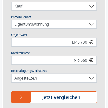
26 Tiefgaragenstellplätze
Photovoltaik | Fernwärme
Gemeinschaftsflächen
Innenhof-Ruheoase
Nahversorger im Haus
AUSSTATTUNG
Eichenparkettboden
Bodentiefe Fenster
Fußbodenheizung
Klimaanlage in den Dachgeschossen
Großzügige Freiflächen
E-Mobilität
Elektrischer Sonnenschutz
Gegensprechanlage über Handyapp
Für nähere Informationen besuchen Sie gerne unsere
Homepage: