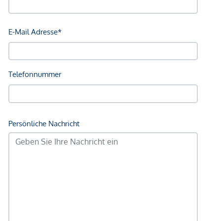
Rechtsanwälte GmbH, Stoß im Himmel 1, 1010 Wien. Die
Kosten betragen 1,5 % des Kaufpreises zzgl. 20 % USt.
sowie Barauslagen und Beglaubigung.
Wir weisen darauf hin, dass zwischen dem Vermittler und
dem zu vermittelnden Dritten ein familiäres oder
wirtschaftliches Naheverhältnis besteht.
Der Vermittler ist als Doppelmakler tätig.
*Der Vertrag kommt nicht mit der INFINA Credit Broker
GmbH zustande. Das Objekt wird von einem externen
Immobilienunternehmen angeboten. Allfällige aus dem
Vertragsabschluss resultierende Rechte sind ausschließlich
gegenüber dem anbietenden Immobilienunternehmen
geltend zu machen. Wir weisen Sie darauf hin, dass die
gemachten Angaben und Informationen lediglich
unverbindliche Vorabinformationen sind und daher ohne