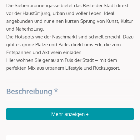
Die Siebenbrunnengasse bietet das Beste der Stadt direkt
vor der Haustür: jung, urban und voller Leben. Ideal
angebunden und nur einen kurzen Sprung von Kunst, Kultur
und Naherholung.
Die Hotspots wie der Naschmarkt sind schnell erreicht. Dazu
gibt es grüne Plätze und Parks direkt ums Eck, die zum
Entspannen und Aktivsein einladen.
Hier wohnen Sie genau am Puls der Stadt – mit dem
perfekten Mix aus urbanem Lifestyle und Rückzugsort.
Beschreibung *
DAS PROJEKT - BAUSTART BEREITS
Mehr anzeigen +
OKTOBER 2025 ERFOLGT
AUS GESCHICHTEN WERDEN REALITÄTEN