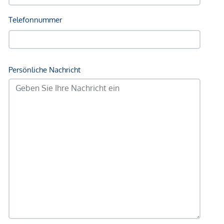
Wir weisen darauf hin, dass zwischen dem Vermittler und
dem zu vermittelnden Dritten ein familiäres oder
wirtschaftliches Naheverhältnis besteht.
Der Vermittler ist als Doppelmakler tätig.
*Der Vertrag kommt nicht mit der INFINA Credit Broker
GmbH zustande. Das Objekt wird von einem externen
Immobilienunternehmen angeboten. Allfällige aus dem
Vertragsabschluss resultierende Rechte sind ausschließlich
gegenüber dem anbietenden Immobilienunternehmen
geltend zu machen. Wir weisen Sie darauf hin, dass die
gemachten Angaben und Informationen lediglich
unverbindliche Vorabinformationen sind und daher ohne
Gewähr erfolgen. Der Vermittler ist als Doppelmakler tätig.