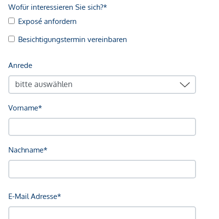
fühlen und erleben kann.
NEBENKOSTEN
Der guten Ordnung halber halten wir fest, dass, sofern im
Angebot nicht anders vermerkt, bei erfolgreichem
Abschlussfall eine Provision anfällt, die den in der
Immobilienmaklerverordnung BGBI. 262 und 297/1996
festgelegten Sätzen entspricht – das sind 3 % des
Kaufpreises zzgl. 20 % USt. Diese Provisionspflicht besteht
auch dann, wenn Sie die Ihnen überlassenen Informationen
an Dritte weitergeben. Es besteht ein wirtschaftliches
Naheverhältnis zum Verkäufer. Wir weisen darauf hin, dass
wir als Doppelmakler tätig sind. Die Vertragserrichtung und
Treuhandabwicklung ist gebunden an ARNOLD
Rechtsanwälte GmbH, Stoß im Himmel 1, 1010 Wien. Die
Kosten betragen 1,5 % des Kaufpreises zzgl. 20 % USt.
sowie Barauslagen und Beglaubigung.