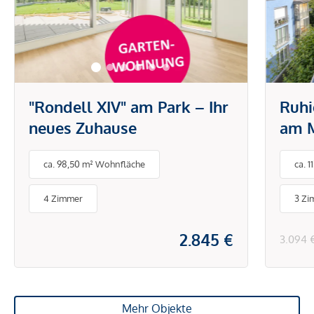
"Rondell XIV" am Park – Ihr
Ruhi
neues Zuhause
am M
Dach
ca. 98,50 m² Wohnfläche
ca. 
herr
Tief
4 Zimmer
3 Zi
2.845 €
3.094 
Mehr Objekte