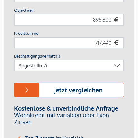
Nahversorger im Haus
AUSSTATTUNG
Eichenparkettboden
Bodentiefe Fenster
Fußbodenheizung
Klimaanlage in den Dachgeschossen
Großzügige Freiflächen
E-Mobilität
Elektrischer Sonnenschutz
Gegensprechanlage über Handyapp
Für nähere Informationen besuchen Sie gerne unsere
Homepage:
https://www.winegg.at/de/wohnprojekte/siebenbrunnengass
44-1050-wien-siebenbrunnengasse/ oder vereinbaren Sie
einen
persönlichen Beratungstermin
unter
verkauf@winegg.at .