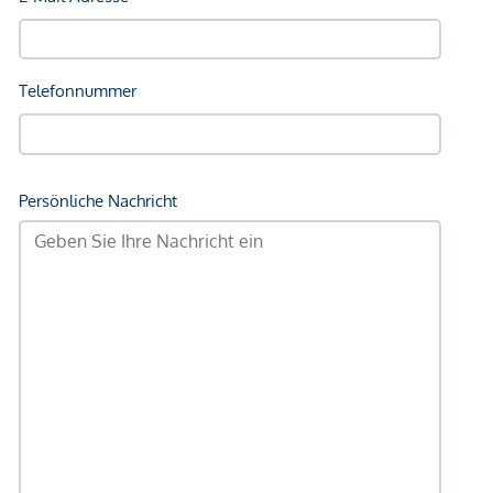
*Der Vertrag kommt nicht mit der INFINA Credit Broker
GmbH zustande. Das Objekt wird von einem externen
Immobilienunternehmen angeboten. Allfällige aus dem
Vertragsabschluss resultierende Rechte sind ausschließlich
gegenüber dem anbietenden Immobilienunternehmen
geltend zu machen. Wir weisen Sie darauf hin, dass die
gemachten Angaben und Informationen lediglich
unverbindliche Vorabinformationen sind und daher ohne
Gewähr erfolgen. Der Vermittler ist als Doppelmakler tätig.