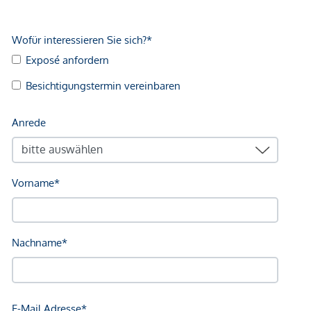
Abschlussfall eine Provision anfällt, die den in der
Immobilienmaklerverordnung BGBI. 262 und 297/1996
festgelegten Sätzen entspricht – das sind 3 % des
Kaufpreises zzgl. 20 % USt. Diese Provisionspflicht besteht
auch dann, wenn Sie die Ihnen überlassenen Informationen
an Dritte weitergeben. Es besteht ein wirtschaftliches
Naheverhältnis zum Verkäufer. Wir weisen darauf hin, dass
wir als Doppelmakler tätig sind. Die Vertragserrichtung und
Treuhandabwicklung ist gebunden. Die Kosten betragen
voraussichtlich 1,5 % des Kaufpreises zzgl. 20 % USt. sowie
Barauslagen und Beglaubigung
Wir weisen darauf hin, dass zwischen dem Vermittler und
dem zu vermittelnden Dritten ein familiäres oder
wirtschaftliches Naheverhältnis besteht.
Der Vermittler ist als Doppelmakler tätig.