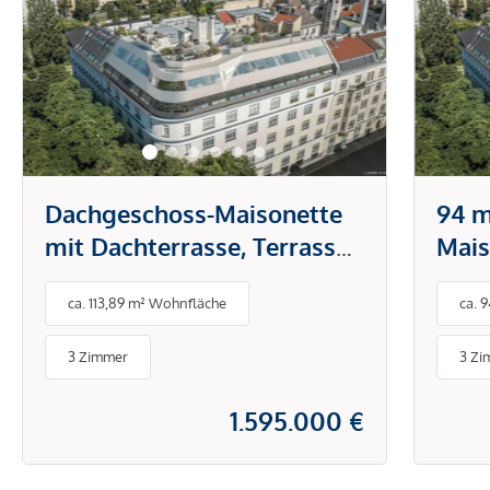
Dachgeschoss-Maisonette
94 m
mit Dachterrasse, Terrasse
Mais
und Balkon | 93 m²
und 
ca. 113,89 m² Wohnfläche
ca. 
Freifläche, 3 Zimmer
Frei
3 Zimmer
3 Zi
1.595.000 €