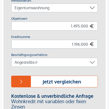
Gestaltung
traumhafte Aus-
und
Weitblicke
über die Stadt.
HIGHLIGHTS
9 exklusive Eigentumswohnungen
2 – 5 Zimmer | Wohnflächen von ca. 45 – 186 m²
größere Varianten möglich (bis zu 400 m2)
Ihr Wohntraum in eigener Hand | Ausstattungslinien
frei kombinierbar
Raumhöhe von 2,72 m auf der oberen
Dachgeschoßebene
Loggien, Balkone, Terrassen und Dachterrassen
Luxuriöses Materialkonzept
Fernwärme
Klimatisierung
Direkt am Donaukanal | Nähe Prater
Nur wenige Minuten in die Innenstadt