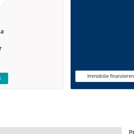
na
r
Immobilie finanziere
n
P