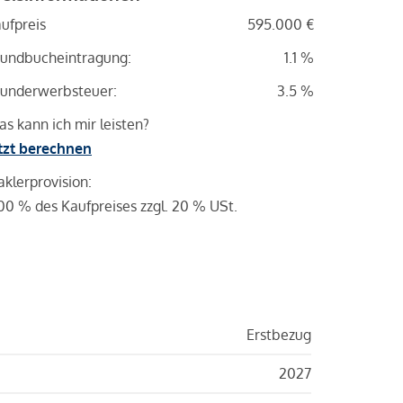
ufpreis
595.000 €
undbucheintragung:
1.1 %
underwerbsteuer:
3.5 %
s kann ich mir leisten?
tzt berechnen
klerprovision:
00 % des Kaufpreises zzgl. 20 % USt.
Erstbezug
2027