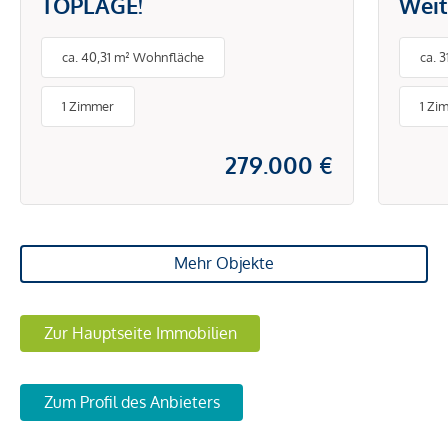
TOPLAGE!
Weit
ca. 40,31 m² Wohnfläche
ca. 
1 Zimmer
1 Zi
279.000 €
Mehr Objekte
Zur Hauptseite Immobilien
Zum Profil des Anbieters