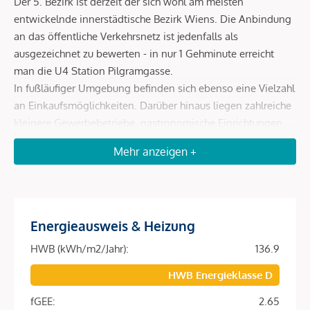
Der 5. Bezirk ist derzeit der sich wohl am meisten
entwickelnde innerstädtische Bezirk Wiens. Die Anbindung
an das öffentliche Verkehrsnetz ist jedenfalls als
ausgezeichnet zu bewerten - in nur 1 Gehminute erreicht
man die U4 Station Pilgramgasse.
In fußläufiger Umgebung befinden sich ebenso eine Vielzahl
an Einkaufsmöglichkeiten. Darüber hinaus liegen zahlreiche
kleinere Gewerbebetriebe, gastronomische Einrichtungen
wie das Schlossquadrat und Naschmarkt, Schulen,
Mehr anzeigen +
Kindergärten und diverse Arztpraxen in diesem beliebten
und trendigen Wohnviertel.
Die kulturelle Vielfalt gewährleisten alt eingesessene
Energieausweis & Heizung
Institutionen wie das Filmcasino, die Theater „Scala“ und
„Spektakel“. Die Erholungsmöglichkeiten sind auch durch
HWB (kWh/m2/Jahr):
136.9
die neu errichteten und großflächig begrünten
HWB Energieklasse D
Wientalterrassen bestens gegeben. Für das körperliche
Wohlbefinden sorgt das Fitness-Center „John Harris“,
fGEE:
2.65