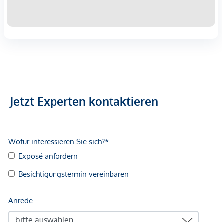
Abschlussfall eine Provision anfällt, die den in der
Immobilienmaklerverordnung BGBI. 262 und 297/1996
festgelegten Sätzen entspricht – das sind 3 % des
Kaufpreises zzgl. 20 % USt. Diese Provisionspflicht besteht
auch dann, wenn Sie die Ihnen überlassenen Informationen
an Dritte weitergeben. Es besteht ein wirtschaftliches
Naheverhältnis zum Verkäufer. Mit der
Wohnungseigentumsbegründung, Kaufvertragserrichtung,
Jetzt Experten kontaktieren
treuhändigen Abwicklung und grundbücherlichen
Durchführung ist die Rechtsanwaltskanzlei fsm law, Mag.
Benedikt Stockert in 1080 Wien beauftragt.
Dieses Objekt wird Ihnen unverbindlich und freibleibend
zum Kauf angeboten. Oben angeführte Angaben basieren
auf Informationen und Unterlagen des Eigentümers und
sind unsererseits ohne Gewähr.
Wir weisen darauf hin, dass zwischen dem Vermittler und