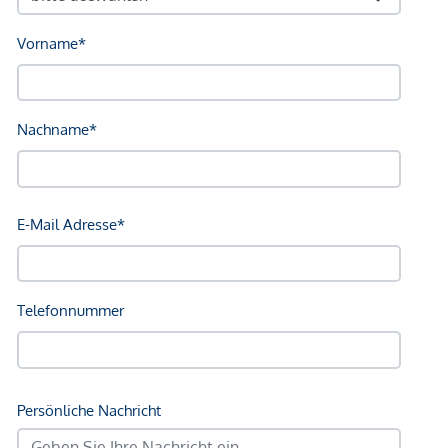
dem zu vermittelnden Dritten ein familiäres oder
wirtschaftliches Naheverhältnis besteht.
Der Vermittler ist als Doppelmakler tätig.
*Der Vertrag kommt nicht mit der INFINA Credit Broker
GmbH zustande. Das Objekt wird von einem externen
Immobilienunternehmen angeboten. Allfällige aus dem
Vertragsabschluss resultierende Rechte sind ausschließlich
gegenüber dem anbietenden Immobilienunternehmen
geltend zu machen. Wir weisen Sie darauf hin, dass die
gemachten Angaben und Informationen lediglich
unverbindliche Vorabinformationen sind und daher ohne
Gewähr erfolgen. Der Vermittler ist als Doppelmakler tätig.