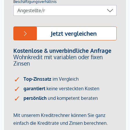
Sanierungsbedürftige Altbauetage!
Zum Verkauf gelangt eine helle Altbauetage, die sich nach
eigenen Vorstellungen realisieren lässt.
Die originalen Flügeltüren, Kastenfenster sowie ein
Fischgrätparkettboden sind in gutem Erhaltungszustand.
HIGHLIGHTS
schöne Altbau-Raumhöhe
Stilelemente wie alte Flügeltüren
Fischgrätparkettboden
Online-Hausverwaltung mittels Puck-App
individuelle Gestaltung möglich
NEBENKOSTEN
Der guten Ordnung halber halten wir fest, dass, sofern im
Angebot nicht anders vermerkt, bei erfolgreichem