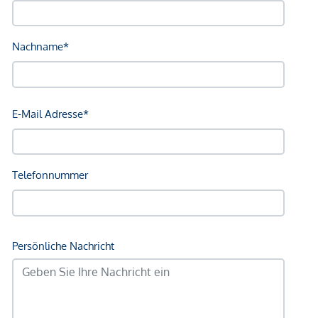
GmbH zustande. Das Objekt wird von einem externen
Immobilienunternehmen angeboten. Allfällige aus dem
Vertragsabschluss resultierende Rechte sind ausschließlich
gegenüber dem anbietenden Immobilienunternehmen
geltend zu machen. Wir weisen Sie darauf hin, dass die
gemachten Angaben und Informationen lediglich
unverbindliche Vorabinformationen sind und daher ohne
Gewähr erfolgen. Der Vermittler ist als Doppelmakler tätig.