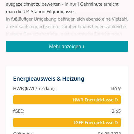
ausgezeichnet zu bewerten - in nur 1 Gehminute erreicht
man die U4 Station Pilgramgasse.
In fußläufiger Umgebung befinden sich ebenso eine Vielzahl
an Einkaufsmöglichkeiten. Darüber hinaus liegen zahlreiche
kleinere Gewerbebetriebe, gastronomische Einrichtungen
wie das Schlossquadrat und Naschmarkt, Schulen,
Mehr anzeigen +
Kindergärten und diverse Arztpraxen in diesem beliebten
und trendigen Wohnviertel.
Die kulturelle Vielfalt gewährleisten alt eingesessene
Energieausweis & Heizung
Institutionen wie das Filmcasino, die Theater „Scala“ und
„Spektakel“. Die Erholungsmöglichkeiten sind auch durch
HWB (kWh/m2/Jahr):
136.9
die neu errichteten und großflächig begrünten
HWB Energieklasse D
Wientalterrassen bestens gegeben. Für das körperliche
Wohlbefinden sorgt das Fitness-Center „John Harris“,
fGEE:
2.65
welches nur wenige Gehminuten am Margaretenplatz
fGEE Energieklasse D
entfernt liegt.
Gültig bis:
06.08.2033