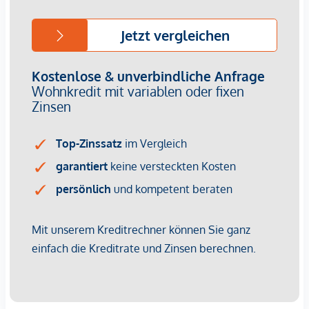
Im hohen 3. Liftstock (Lift im Halbstock) und sonnig
gelegen, kann diese Altbauwohnung mit wenig Aufwand im
neuen Glanz erstrahlen.
HIGHLIGHTS
schöne Altbau-Raumhöhe
Fischgrätparkettboden und Holzkastenfenster
tolle, innerstädtische Lage
Online-Hausverwaltung mittels Puck-App
NEBENKOSTEN
Der guten Ordnung halber halten wir fest, dass, sofern im
Angebot nicht anders vermerkt, bei erfolgreichem
Abschlussfall eine Provision anfällt, die den in der
Immobilienmaklerverordnung BGBI. 262 und 297/1996
festgelegten Sätzen entspricht – das sind 3 % des
Kaufpreises zzgl. 20 % USt. Diese Provisionspflicht besteht
auch dann, wenn Sie die Ihnen überlassenen Informationen