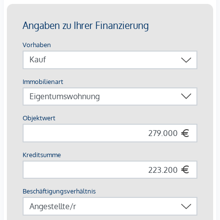
Ein Lift wurde bereits errichtet.
HIGHLIGHTS
Charme der Jahrhundertwende kombiniert mit
modernem Wohnen
2-5 Zimmer Wohnungen
von sanierungsbedürftig bis zum topsanierten
Erstbezug
teils West-Balkone
Stilaltbau
Lift gerade fertig gestellt
zentrale Lage
perfekte öffentliche Anbindung
TOP 20
Bezugsbereites City-Apartement in Toplage Nähe
Pilgramgasse!