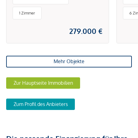
1 Zimmer
6 Z
279.000 €
Mehr Objekte
Zur Hauptseite Immobilien
Zum Profil des Anbieters