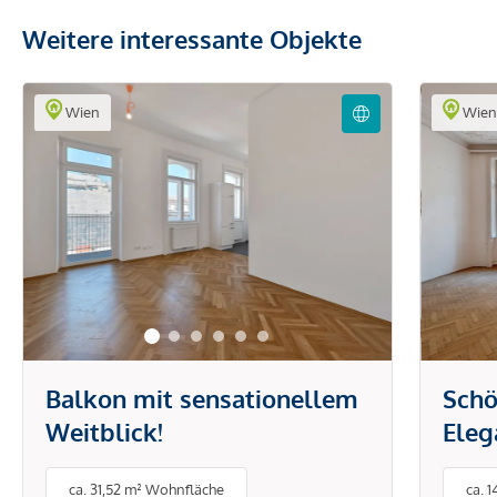
Weitere interessante Objekte
Wien
Wie
Balkon mit sensationellem
Schö
Weitblick!
Eleg
Stad
ca. 31,52 m² Wohnfläche
ca. 