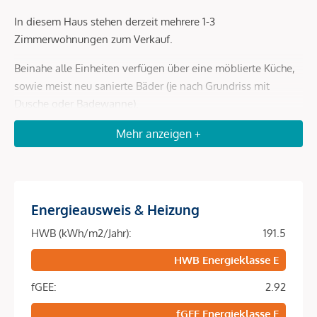
In diesem Haus stehen derzeit mehrere 1-3
Zimmerwohnungen zum Verkauf.
Beinahe alle Einheiten verfügen über eine möblierte Küche,
sowie meist neu sanierte Bäder (je nach Grundriss mit
Dusche oder Badewanne).
Besonders hervorzuheben ist die außergewöhnlich ruhige
Mehr anzeigen +
Wohnatmosphäre, von der in dieser Gasse nicht nur die
hofseitigen Räume profitieren.
Derzeit verfügt das Haus über keinen Lift, wobei sich der
Energieausweis & Heizung
Verkäufer verpflichtet, bis spätestens 2028 einen solchen
zu errichten.
HWB (kWh/m2/Jahr):
191.5
HWB Energieklasse E
Weiters wurde die Genehmigung zur Errichtung von
Balkonen eingereicht. Die mögliche Errichtung zusätzlicher
fGEE:
2.92
Balkonfläche obliegt in weiterer Folge jedoch dem
fGEE Energieklasse E
jeweiligen Wohnungskäufer.