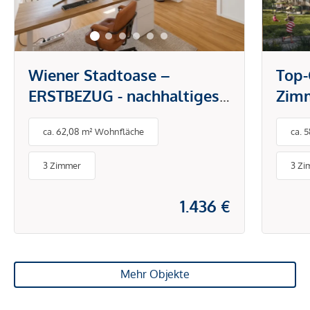
Wiener Stadtoase –
Top-
ERSTBEZUG - nachhaltiges
Zim
Energiekonzept – Mit
Mai
ca. 62,08 m² Wohnfläche
ca. 
Balkon, Loggia, Terrasse
oder Garten
3 Zimmer
3 Zi
1.436 €
Mehr Objekte