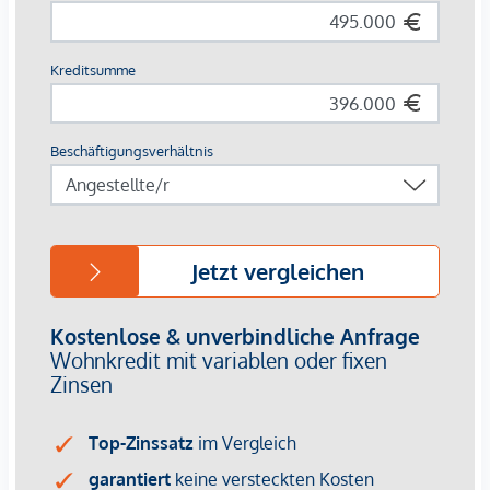
Kinder & Schulen
Schule <250m
Kindergarten <250m
Universität <750m
Höhere Schule <750m
Nahversorgung
Supermarkt <250m
Bäckerei <250m
Einkaufszentrum <750m
Sonstige
Geldautomat <500m
Bank <500m
Post <500m
Polizei <500m