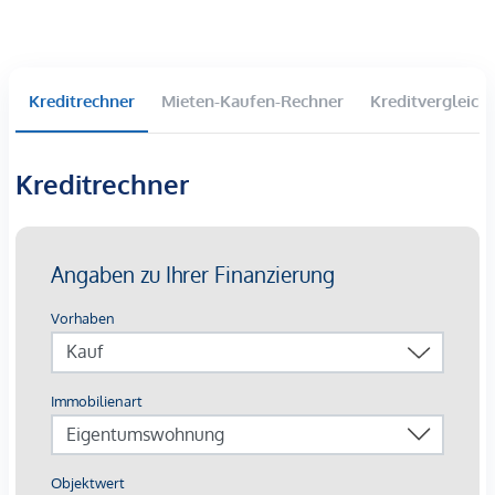
U-Bahnlinie: U3 "Schlachthausgasse" – nur 2
Gehminuten entfernt
Buslinie: 80A, 77A
Kreditrechner
Mieten-Kaufen-Rechner
Kreditvergleich
Straßenbahnlinie: 18
Wir weisen darauf hin, dass zwischen dem Vermittler und
Kreditrechner
dem zu vermittelnden Dritten ein familiäres oder
wirtschaftliches Naheverhältnis besteht.
Der Vermittler ist als Doppelmakler tätig.
Infrastruktur / Entfernungen
Gesundheit
Arzt <250m
Apotheke <500m
Klinik <500m
Krankenhaus <500m