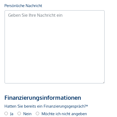
Informationen) eingeholt worden, auch für diese können wir
unsererseits keinerlei Haftung für deren uneingeschränkte
Richtigkeit übernehmen.
Wir weisen darauf hin, dass zwischen dem Vermittler und
dem zu vermittelnden Dritten ein familiäres oder
wirtschaftliches Naheverhältnis besteht.
Der Vermittler ist als Doppelmakler tätig.
Infrastruktur / Entfernungen
Gesundheit
Arzt <500m
Apotheke <500m
Klinik <500m
Krankenhaus <500m