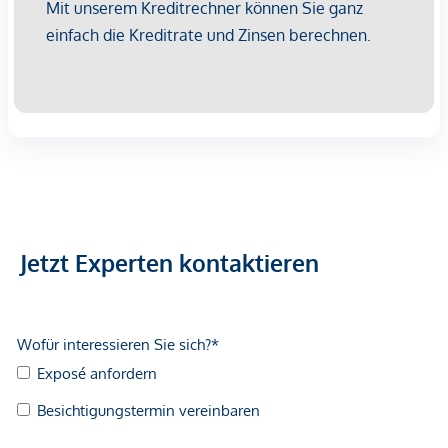
Unser Rundum-Service für Sie:
Sollten Sie sich für diese Immobilie entscheiden, begleiten
wir Sie kompetent durch den gesamten Kaufprozess –
beginnend beim Kaufanbot über die Abstimmung
individueller Wünsche und die Vertragsunterzeichnung bis
hin zur Übergabe der Immobilie. Auch bei organisatorischen
Schritten wie der Ummeldung von Strom, Gas oder
Fernwärme stehen wir Ihnen unterstützend zur Seite.
Selbstverständlich stellen wir Ihnen dafür alle notwendigen
Formulare und Unterlagen bereit.
Jetzt Experten kontaktieren
Darüber hinaus helfen wir Ihnen gerne bei der Finanzierung
Ihrer Wunschimmobilie und erarbeiten gemeinsam mit
unseren erfahrenen Finanzierungspartnern optimale
Lösungen zu attraktiven Konditionen.
Sie möchten Ihre Immobilie verkaufen?
Dann sind Sie bei uns bestens aufgehoben! Wir bieten
Ihnen eine unverbindliche und kostenfreie Erstberatung