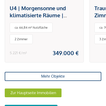
U4 | Morgensonne und
Trau
klimatisierte Räume |
Zim
offener Wohn-/Essbereich |
Logg
ca. 66,84 m² Nutzfläche
ca. 
moderne Ausstattung | U4
Hietzing und Park
2 Zimmer
3 Zi
Schönbrunn
349.000 €
5.221 €/m²
Mehr Objekte
Zur Hauptseite Immobilien