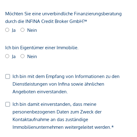
Kinder & Schulen
Schule <500m
Kindergarten <500m
Universität <1.000m
Höhere Schule <1.000m
Nahversorgung
Supermarkt <500m
Bäckerei <500m
Einkaufszentrum <1.000m
Sonstige
Geldautomat <500m
Bank <500m
Post <500m
Polizei <500m
Verkehr