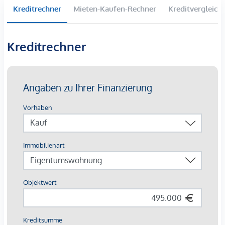
Kreditrechner
Mieten-Kaufen-Rechner
Kreditvergleich
AUFZUG - der Verkäufer verpflichtet sich zur
Errichtung eines Liftes bis 2028
BALKONE - der Verkäufer reicht gerade die
Kreditrechner
Bewilligung zur Errichtung von Balkonen ein
Betriebskosten und die Reparaturrücklage werden sich
noch ändern, weil die Umstellung des
Abrechnungsschlüssels auf Nutzwerte statt m²
geändert wir
Öffentliche Verkehrsanbindung:
U-Bahnlinie: U3 "Schlachthausgasse"
Buslinie: 80A "Baumgasse", 77A "Schlachthausgasse"
Straßenbahnlinie: 18 "Baumgasse"
Nebenkosten:
Grundbucheintragung: 1,1% des Kaufpreises