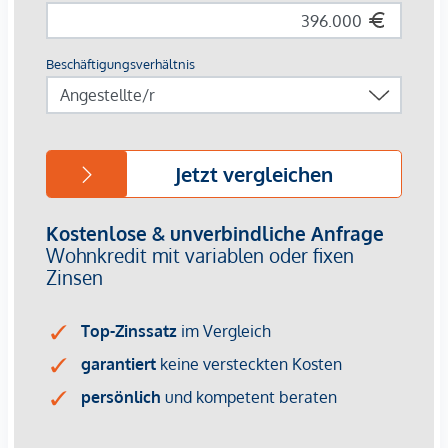
Grunderwerbssteuer: 3,5% des Kaufpreises
Maklerprovision: 3% des Kaufpreises + 20% USt.
Kaufvertragshonorar: 1,2% des Kaufpreises zzgl. USt und
Barauslagen I Kaufvertragserstellung erfolgt durch die
Kanzlei Tiefenthaler & Gnesda Rechtsanwälte
Bei ernsthaftem Interesse stellen wir Ihnen
selbstverständlich gerne weitere Unterlagen zur Verfügung,
darunter beispielsweise:
Grundbuchsauszug
Wohnungseigentumsvertrag
Nutzwertgutachten
Protokolle von Eigentümerversammlungen (sofern
vorhanden) u. v. m.