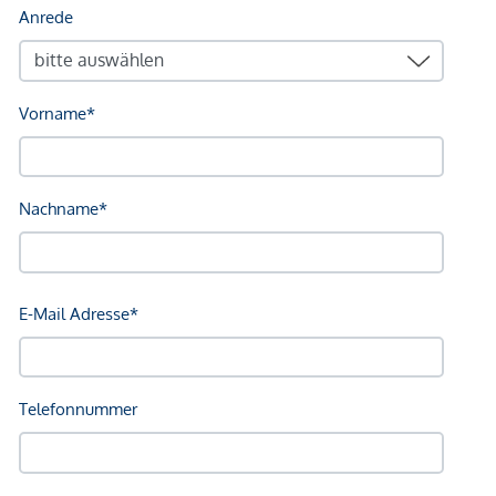
inklusive fundierter Bewertung Ihrer Immobilie sowie einer
transparenten Darstellung aller relevanten Faktoren.
Maklervereinbarung:
Wir ersuchen um Verständnis, dass
wir bei Anfragen zur Objektadresse, bzw.
Besichtigungstermin aufgrund neuer gesetzlicher
Bestimmungen Unterlagen erst dann zusenden können,
wenn Sie vorab bestätigen, dass Sie unser sofortiges
Tätigwerden wünschen und über Ihre Rücktrittsrechte
aufgeklärt wurden. Sie bekommen nach Ihrer schriftlichen
Anfrage mit vollständiger Angabe des Namens, Anschrift
und Telefonnummer ein Email, in dem Sie diese Punkte
bestätigen müssen.
Haftungsausschluss:
Wir weisen darauf hin, dass
sämtliche Daten im vorliegenden Angebot sowie die von
unserem Büro an Sie weitergegebenen Auskünfte, vom
Eigentümer der Immobilie zur Verfügung gestellt wurden.
Ebenso sind Informationen von Dritten (z.B. behördliche