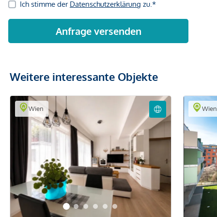
Bus <500m
U-Bahn <500m
Straßenbahn <500m
Bahnhof <500m
Autobahnanschluss <1.000m
Weitere interessante Objekte
Angaben Entfernung Luftlinie / Quelle: OpenStreetMap
Wien
Wie
*Der Vertrag kommt nicht mit der INFINA Credit Broker
GmbH zustande. Das Objekt wird von einem externen
Immobilienunternehmen angeboten. Allfällige aus dem
Vertragsabschluss resultierende Rechte sind ausschließlich
gegenüber dem anbietenden Immobilienunternehmen
geltend zu machen. Wir weisen Sie darauf hin, dass die
gemachten Angaben und Informationen lediglich
unverbindliche Vorabinformationen sind und daher ohne
Gewähr erfolgen. Der Vermittler ist als Doppelmakler tätig.