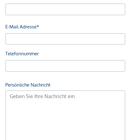
Autobahnanschluss <1.000m
Angaben Entfernung Luftlinie / Quelle: OpenStreetMap
*Der Vertrag kommt nicht mit der INFINA Credit Broker
GmbH zustande. Das Objekt wird von einem externen
Immobilienunternehmen angeboten. Allfällige aus dem
Vertragsabschluss resultierende Rechte sind ausschließlich
gegenüber dem anbietenden Immobilienunternehmen
geltend zu machen. Wir weisen Sie darauf hin, dass die
gemachten Angaben und Informationen lediglich
unverbindliche Vorabinformationen sind und daher ohne
Gewähr erfolgen. Der Vermittler ist als Doppelmakler tätig.