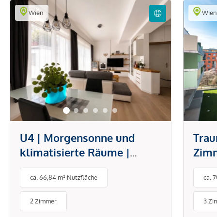
Wien
Wie
U4 | Morgensonne und
Trau
klimatisierte Räume |
Zim
offener Wohn-/Essbereich |
Logg
ca. 66,84 m² Nutzfläche
ca. 
moderne Ausstattung | U4
Hietzing und Park
2 Zimmer
3 Zi
Schönbrunn