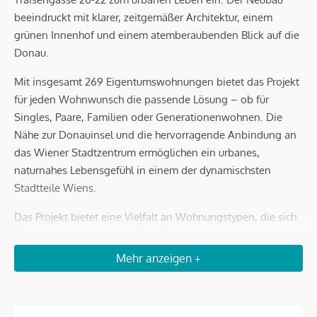
beeindruckt mit klarer, zeitgemäßer Architektur, einem
grünen Innenhof und einem atemberaubenden Blick auf die
Donau.
Mit insgesamt 269 Eigentumswohnungen bietet das Projekt
für jeden Wohnwunsch die passende Lösung – ob für
Singles, Paare, Familien oder Generationenwohnen. Die
Nähe zur Donauinsel und die hervorragende Anbindung an
das Wiener Stadtzentrum ermöglichen ein urbanes,
naturnahes Lebensgefühl in einem der dynamischsten
Stadtteile Wiens.
Das Projekt bietet eine Vielfalt an Wohnungstypen, die sich
flexibel den individuellen Bedürfnissen anpassen lassen.
Die sorgfältig gestalteten 2- bis 4-Zimmer-Wohnungen
Mehr anzeigen +
nutzen den verfügbaren Raum optimal und bieten höchsten
Wohnkomfort. Die exklusiven Maisonette-Wohnungen
erstrecken sich über zwei oder drei Ebenen und schaffen ein