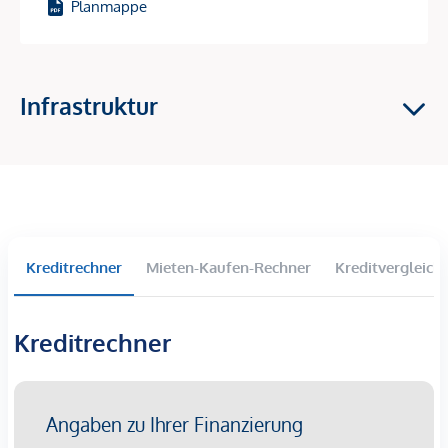
Planmappe
Traumhafter Ausblick auf die Donau
Attraktives Grünraumkonzept im Innenhof
Jugendspielplatz und Gemeinschaftsraum
125 Tiefgaragenstellplätze
Infrastruktur
Ideal für Anleger und Eigennutzer
Die Ausstattung:
Feinsteinzeug in den Sanitärbereichen
Eichenparkettböden
Hochwertige Sanitärausstattung
Kreditrechner
Mieten-Kaufen-Rechner
Kreditvergleich
Fußbodenheizung mittels Fernwärme
Photovoltaikanlage am Dach
Außenliegender elektrischer Sonnenschutz
Kreditrechner
Gegensprechanlage über HandyApp
E-Mobilität
Die Lage: