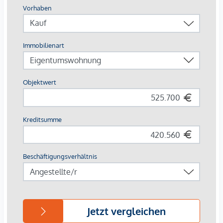
Die Traisengasse 20-22 liegt idyllisch im Herzen des 20.
Bezirks in Wien, wo urbaner Charme auf entspannten
Erholungsraum trifft. Nur einen Katzensprung vom
Donaukanal und dem grünen Augarten entfernt, genießt
man hier die perfekte Mischung aus Stadtleben und Natur.
In den umliegenden Gassen verzaubern kleine Cafés und
traditionelle Wiener Lokale, während die exzellente
Anbindung einen schnellen ins Zentrum oder ins weite Grün
des Praters bringt. Ein Ort, der das Beste von Wien in sich
vereint.
Buslinie: 5A,11A,11B,37A
S-Bahnhof: Traisengasse; S-Bahn Handelskai
Provisionsfrei für den Käufer! (bis Baubeginn)
Baubeginn: Ende 2 Quartal 2026
Fertigstellung: Voraussichtlich Q2/2028