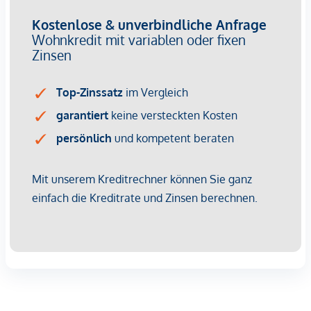
Wir weisen darauf hin, dass zwischen dem Vermittler und
dem zu vermittelnden Dritten ein familiäres oder
wirtschaftliches Naheverhältnis besteht.
Der Vermittler ist als Doppelmakler tätig.
Infrastruktur / Entfernungen
Gesundheit
Arzt <250m
Apotheke <500m
Klinik <750m
Krankenhaus <750m
Kinder & Schulen
Schule <250m
Kindergarten <250m
Universität <1.250m