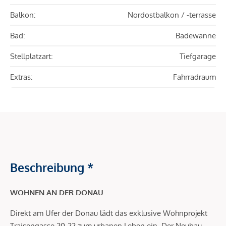
Balkon:
Nordostbalkon / -terrasse
Bad:
Badewanne
Stellplatzart:
Tiefgarage
Extras:
Fahrradraum
Beschreibung *
WOHNEN AN DER DONAU
Direkt am Ufer der Donau lädt das exklusive Wohnprojekt
Traisengasse 20-22 zum urbanen Leben ein. Der Neubau