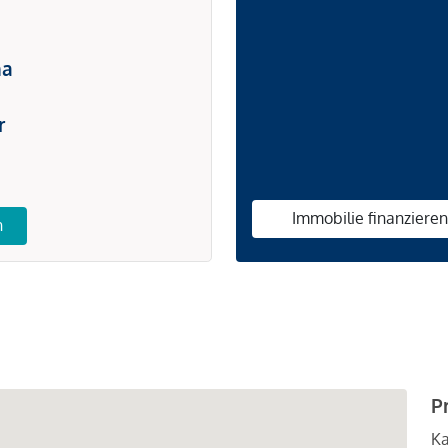
na
r
Immobilie finanziere
n
P
Ka