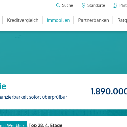
Suche
Standorte
Par
Kreditvergleich
Immobilien
Partnerbanken
Ratg
ie
1.890.00
nanzierbarkeit sofort überprüfbar
›
Top 28, 4. Etage
mit Weitblick