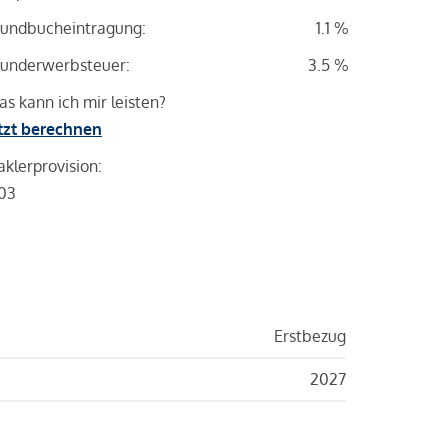
undbucheintragung:
1.1 %
underwerbsteuer:
3.5 %
s kann ich mir leisten?
tzt berechnen
klerprovision:
03
Erstbezug
2027