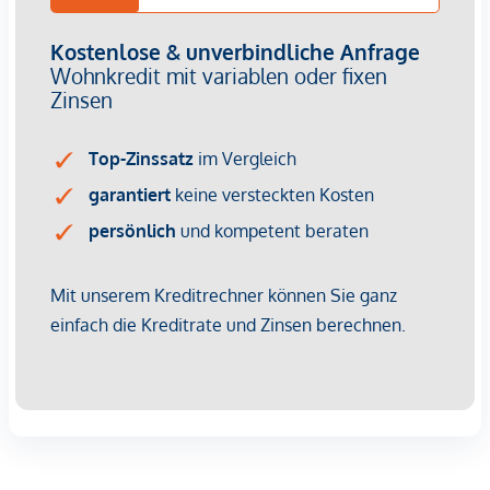
lichtdurchflutete Räume
Außenliegender Sonnenschutz
mit Markisoletten,
Kassettenmarkisen, Screens oder textilen Vorhängen
(je bauphysikalischer Vorgabe)
Weitzer- Parkettboden
Ausgewählte Feinsteinzeugfliesen und
Sanitärausstattung
von Villeroy&Boch sowie Grohe
Armaturen
Flächenbündige Innentüren
bzw. teilweise raumhohe
Innentüren bei den Loggien
Alle Wohnungen mit Freiflächen,
teils mit mehreren
Loggien bzw. selbst bepflanzbare Gartenloggien
in
großen Wohnungen als private Rückzugsräume
Fußbodenheizung samt Kühlung
durch
Anergienetzversorgung
Innovative Lüftungssysteme
kontrollierte
Wohnraumlüftung
Attraktive Außenräume
mit großzügigen Abständen