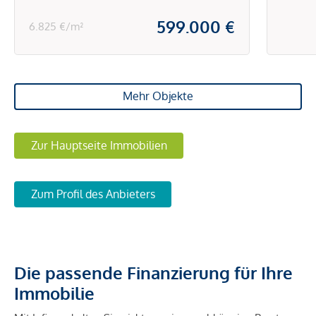
Fuß
geltend zu machen. Wir weisen Sie darauf hin, dass die
599.000 €
6.825 €/m²
gemachten Angaben und Informationen lediglich
Raff
unverbindliche Vorabinformationen sind und daher ohne
Gewähr erfolgen. Der Vermittler ist als Doppelmakler tätig.
Mehr Objekte
Zur Hauptseite Immobilien
Zum Profil des Anbieters
Die passende Finanzierung für Ihre
Immobilie