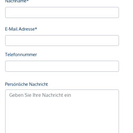
modernen Komfort verbindet.
VILLAGE IM DRITTEN
setzt in puncto Energieversorgung
europaweit neue Maßstäbe. So viel Energie wie möglich soll
vor Ort produziert und verwendet werden. Zum Einsatz
kommen dabei 500 Erdwärmesonden mit 150 Tiefe,
mehrere großflächige Dach-PV-Anlagen mit über einem
Megawatt installierter Leistung, Wärmepumpen und ein
Anschluss an die Fernwärme. Bis zu 80 Prozent der
Heizenergie im VILLAGE IM DRITTEN werden aus lokalen
Quellen gewonnen.
Nähere Informationen auf:
https://villageimdritten.at/wohnungsfinder/wohnungsfinder-
baufeld-14b/
Provisionsfrei für den Käufer
Fertigstellung: 2. Quartal 2027