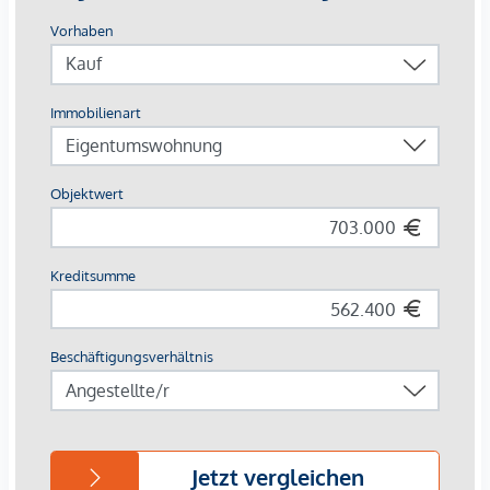
58 Tiefgaragenplätze
2 – 5 Zimmerwohnungen
Fußbodenheizung
Kinderspielbereich mit 2-geschoßigen Boulderraum
(Kletterhalle)
Großer Multifunktionsraum mit Küche, Werkbank und
vorgelagerter Terrasse
Weitläufige Parkanlage direkt vor der Türe
Kinderwagenabstellräume
Besonders großzügiger Fahrradabstellraum mit
direkter Zufahrt
DIE AUSSTATTUNG – Wohnen mit Stil und Komfort
Die Wohnungen überzeugen mit einer
gehobenen
Ausstattung
und vielen liebevollen Details, die den Alltag
erleichtern und gleichzeitig das Wohngefühl steigern:
Raumhohe und flächenbündige Holz-Alu-Fenster
für