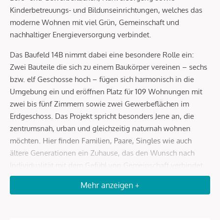
Kinderbetreuungs- und Bildunseinrichtungen, welches das
moderne Wohnen mit viel Grün, Gemeinschaft und
nachhaltiger Energieversorgung verbindet.
Das Baufeld 14B nimmt dabei eine besondere Rolle ein:
Zwei Bauteile die sich zu einem Baukörper vereinen – sechs
bzw. elf Geschosse hoch – fügen sich harmonisch in die
Umgebung ein und eröffnen Platz für 109 Wohnungen mit
zwei bis fünf Zimmern sowie zwei Gewerbeflächen im
Erdgeschoss. Das Projekt spricht besonders Jene an, die
zentrumsnah, urban und gleichzeitig naturnah wohnen
möchten. Hier finden Familien, Paare, Singles wie auch
ältere Generationen ein Zuhause, das den Wunsch nach
Individualität mit dem Gefühl von Gemeinschaft verbindet.
Mehr anzeigen +
ARCHITEKTUR MIT CHARAKTER
Von PSLA Architekten geplant, entsteht am Baufeld 14B ein
echtes „Kubaturwunder“ für vielfältige Arbeits- und