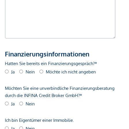
Dieses Projekt wird von
ARE Austrian Real Estate
entwickelt und realisiert.
ARE
ist eine der größten
Immobilieneigentümerinnen in Österreich. Das Portfolio
umfasst 590 Büro-, Wohn-, und Gewerbeliegenschaften mit
rund 1,9 Millionen Quadratmetern vermietbarer Fläche. Der
Verkehrswert des Bestandes beträgt rund 4,9 Milliarden
Euro. Die Entwicklung attraktiver Stadteile mit durchdachter
Infrastruktur zählt zu den Kernkompetenzen der
ARE
.
Wir weisen darauf hin, dass zwischen dem Vermittler und
dem zu vermittelnden Dritten ein familiäres oder
wirtschaftliches Naheverhältnis besteht.
Der Vermittler ist als Doppelmakler tätig.
Infrastruktur / Entfernungen
Gesundheit