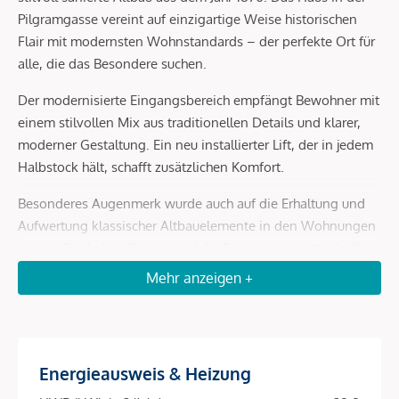
Pilgramgasse vereint auf einzigartige Weise historischen
Flair mit modernsten Wohnstandards – der perfekte Ort für
alle, die das Besondere suchen.
Der modernisierte Eingangsbereich empfängt Bewohner mit
einem stilvollen Mix aus traditionellen Details und klarer,
moderner Gestaltung. Ein neu installierter Lift, der in jedem
Halbstock hält, schafft zusätzlichen Komfort.
Besonderes Augenmerk wurde auch auf die Erhaltung und
Aufwertung klassischer Altbauelemente in den Wohnungen
gelegt. Die hohen Räume und der Fischgrätparkett schaffen
eine Atmosphäre zeitloser Eleganz.
Mehr anzeigen +
Gleichzeitig sorgt ein Dachgeschoßausbau aus dem Jahr
2021 für zeitgemäße Wohnqualität mit durchdachten
Grundrissen. So wurde beispielsweise die 1
Energieausweis & Heizung
Zimmerwohnung mit einem Hochbett ausgestattet, das eine
optimale Raumnutzung ermöglicht.