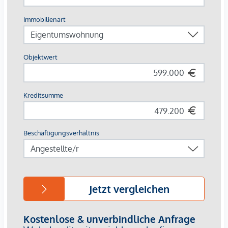
Waschmaschinenanschluss ausgestattet ist.
Bei dem angegebenen Kaufpreis handelt es sich um den
Nettokaufpreis zzgl. 20% Ust, daher kann die Wohnung
zu Vermietungszwecken gekauft werden.
Die inserierten Fotos sind Musterfotos einer baugleichen
Wohnung im darunter liegenden Stockwerk.
Wir weisen darauf hin, dass zwischen dem Vermittler und
dem zu vermittelnden Dritten ein familiäres oder
wirtschaftliches Naheverhältnis besteht.
Der Vermittler ist als Doppelmakler tätig.
Infrastruktur / Entfernungen
Gesundheit
Arzt <250m