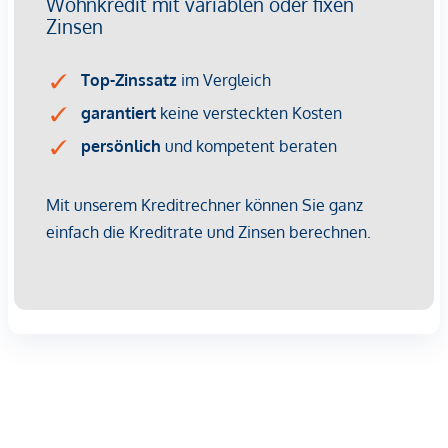
Apotheke <250m
Klinik <250m
Krankenhaus <750m
Kinder & Schulen
Schule <250m
Kindergarten <250m
Universität <750m
Höhere Schule <500m
Nahversorgung
Supermarkt <250m
Bäckerei <250m
Einkaufszentrum <750m
Sonstige
Geldautomat <250m
Bank <250m