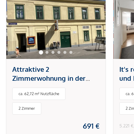
Attraktive 2
It's
Zimmerwohnung in der
und 
Brunnengasse
Tech
ca. 62,72 m² Nutzfläche
ca. 
Klim
& Sc
2 Zimmer
2 Zi
691 €
5.221 