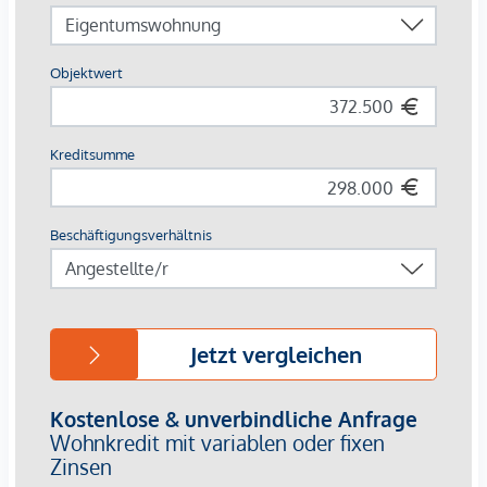
den heißesten Tagen.
AUSSTATTUNG
Eichenparkettböden
Stilvolle Markenfliesen
Außenliegender, elektrischer Sonnenschutz
Klimaanlage im DG
Fußbodenheizung mittels Fernwärme
Photovoltaikanlage am Dach
Digitale Gegensprechanlage und
schwarzes Brett über Handyapp
Smarte Hausverwaltungs-App „puck“
HIGHLIGHTS
269 Eigentumswohnungen
1 bis 4 Zimmer mit Wohnflächen von ca. 38 bis 124 m2
Gärten, Balkone, Loggien, Dachterrassen
Kleinkinderspielplatz und Gemeinschaftsraum