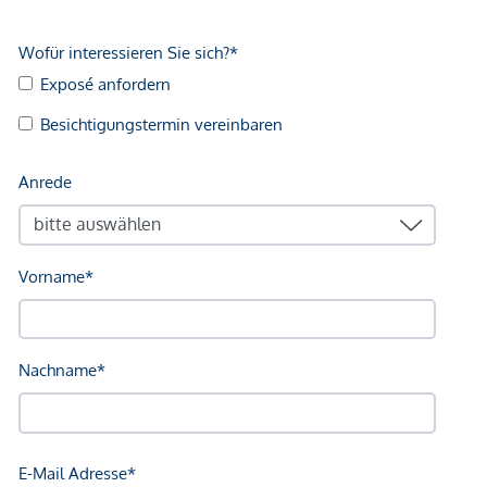
Der guten Ordnung halber halten wir fest, dass, sofern im
Angebot nicht anders vermerkt, bei erfolgreichem
Abschlussfall eine Provision anfällt, die den in der
Immobilienmaklerverordnung BGBI. 262 und 297/1996
festgelegten Sätzen entspricht – das sind 3 % des
Kaufpreises zzgl. 20 % USt. Diese Provisionspflicht besteht
auch dann, wenn Sie die Ihnen überlassenen Informationen
an Dritte weitergeben. Es besteht ein wirtschaftliches
Naheverhältnis zum Verkäufer. Bis zum Baustart übernimmt
der Bauträger die Käuferprovision. Die Vertragserrichtung
und Treuhandabwicklung ist gebunden an den
Rechtsanwalt Dr. Arnold Rechtsanwälte / Wipplingerstraße.
Die Kosten betragen 1,8 % des Kaufpreises zzgl. 20% USt.
sowie Barauslagen und Beglaubigung TreuhänderIn Fr. Dr.
Bettina Schober.
*Der Vertrag kommt nicht mit der INFINA Credit Broker
GmbH zustande. Das Objekt wird von einem externen