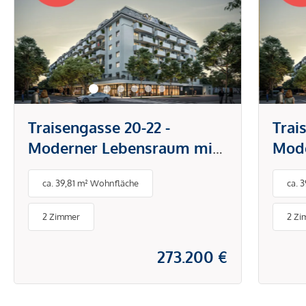
Traisengasse 20-22 -
Trai
Moderner Lebensraum mit
Mode
Donaublick
Dona
ca. 39,81 m² Wohnfläche
ca. 
2 Zimmer
2 Zi
273.200 €