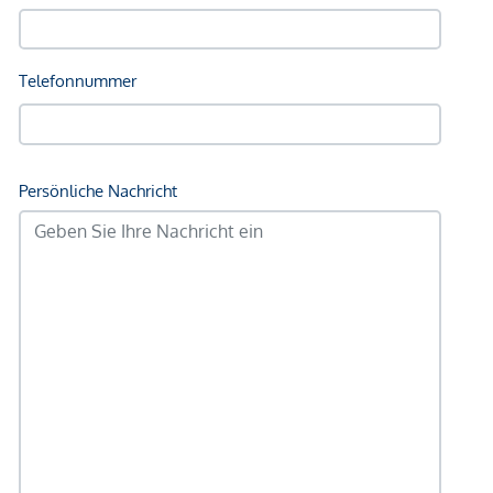
Immobilienunternehmen angeboten. Allfällige aus dem
Vertragsabschluss resultierende Rechte sind ausschließlich
gegenüber dem anbietenden Immobilienunternehmen
geltend zu machen. Wir weisen Sie darauf hin, dass die
gemachten Angaben und Informationen lediglich
unverbindliche Vorabinformationen sind und daher ohne
Gewähr erfolgen. Der Vermittler ist als Doppelmakler tätig.