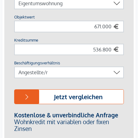
138 freifinanzierte Vorsorgewohnungen ( 95 Kategorie
Preiswertes Wohnen)
42 Tiefgaragenplätze
2 – 4 Zimmerwohnungen
Wohnungsgrößen zwischen 35 und 109 m²
Weitläufige Parkanlage vor der Türe
Kleinkinder- und Jugendspielplatz
Freiflächen wie Eigengarten, Terrasse, Loggia oder
Balkon
E-bike und Carsharing Angebote im Quartier
Kaufpreise der Vorsorgewohnungen
von EUR 180.000,- bis EUR 907.000,- netto zzgl. 20% USt.
Provisionsfrei für den Käufer
Fertigstellung: Sommer 2026
Bei diesem Angebot handelt es sich um eine