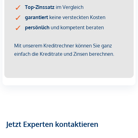
Vorsorgewohnung, die zu Vermietungszwecken erworben
wird.
Der angegebene Kaufpreis versteht sich daher zzgl.
20% USt. Diese Daten sind vorbehaltlich möglicher
Änderungen.
Sichern Sie sich jetzt Ihre neue 4-Zimmer-Traumwohnung
und sparen Sie bares Geld:
Beim Kauf einer 4-Zimmer-Wohnung (NUR PREISWERTES
WOHNEN) bis spätestens 31. August 2026, erhalten Sie
einen
Preisnachlass in Höhe von EUR 10.000,-,
den Sie für
Ihre neue Möblierung verwenden können.
*Aktion gültig bei rechtsverbindlichem Kaufabschluss bis 31.
August 2026. Der Nachlass wird im Rahmen der
Kaufabwicklung durch entsprechende Reduktion des
Kaufpreises berücksichtigt
Jetzt Experten kontaktieren
Wir weisen darauf hin, dass zwischen dem Vermittler und
dem zu vermittelnden Dritten ein familiäres oder