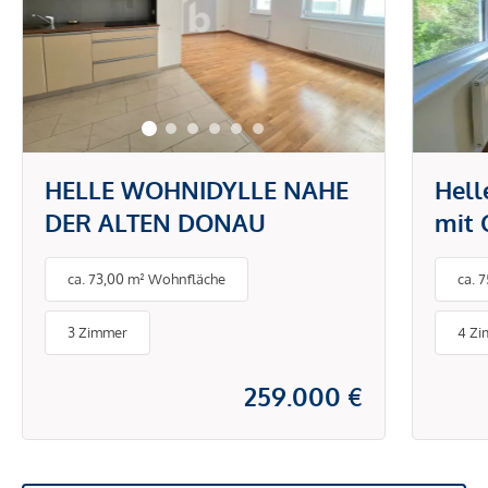
HELLE WOHNIDYLLE NAHE
Hel
DER ALTEN DONAU
mit 
Geme
ca. 73,00 m² Wohnfläche
ca. 
ruhi
3 Zimmer
4 Z
259.000 €