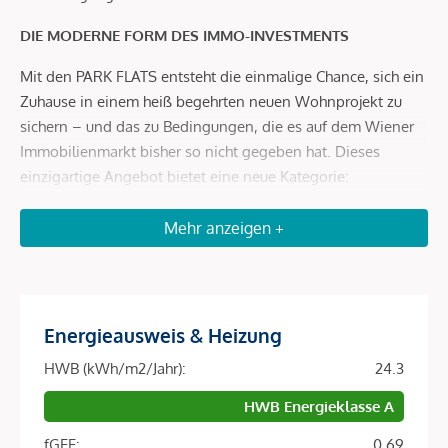
DIE MODERNE FORM DES IMMO-INVESTMENTS
Mit den PARK FLATS entsteht die einmalige Chance, sich ein
Zuhause in einem heiß begehrten neuen Wohnprojekt zu
sichern – und das zu Bedingungen, die es auf dem Wiener
Immobilienmarkt bisher so nicht gegeben hat. Dieses
einzigartige Angebot bietet eine neue Kategorie:
„Preiswertes Wohnen“, das sich nicht nur als erschwinglich,
sondern als wahres Investmentjuwel erweist.
Mehr anzeigen +
PARK FLATS bietet alles, was man sich für urbanes Wohnen
am Park nur wünschen kann – und das zu attraktiven
Konditionen: Wer sich jetzt für eine Wohnung entscheidet,
Energieausweis & Heizung
profitiert von einem Preisnachlass von 15 % auf den
Kaufpreis im Rahmen der „preiswerten Miete“-Verpflichtung.
HWB (kWh/m2/Jahr):
24.3
Diese Regelung sieht vor, dass die Wohnungen für die
HWB Energieklasse A
ersten zehn Jahre zu einer indexierten, vorgegebenen Miete
vermietet werden, die sich an den Verbraucherpreisindex
fGEE:
0.69