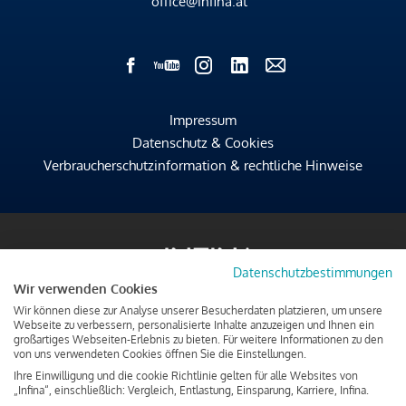
office@infina.at
Impressum
Datenschutz & Cookies
Verbraucherschutzinformation & rechtliche Hinweise
Datenschutzbestimmungen
Wir verwenden Cookies
Wir können diese zur Analyse unserer Besucherdaten platzieren, um unsere
Webseite zu verbessern, personalisierte Inhalte anzuzeigen und Ihnen ein
großartiges Webseiten-Erlebnis zu bieten. Für weitere Informationen zu den
von uns verwendeten Cookies öffnen Sie die Einstellungen.
Ihre Einwilligung und die cookie Richtlinie gelten für alle Websites von
„Infina“, einschließlich: Vergleich, Entlastung, Einsparung, Karriere, Infina.