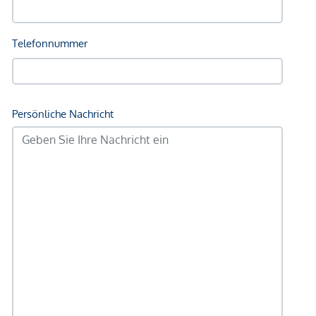
Nahversorgung
Supermarkt <225m
Bäckerei <625m
Einkaufszentrum <275m
Sonstige
Geldautomat <250m
Bank <250m
Post <250m
Polizei <1.050m
Verkehr
Bus <150m
U-Bahn <1.100m
Straßenbahn <150m
Bahnhof <225m
Autobahnanschluss <750m