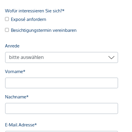
wirtschaftliches Naheverhältnis besteht.
Der Vermittler ist als Doppelmakler tätig.
Infrastruktur / Entfernungen
Gesundheit
Arzt <175m
Apotheke <550m
Klinik <600m
Krankenhaus <950m
Kinder & Schulen
Schule <450m
Kindergarten <425m
Universität <400m
Höhere Schule <575m