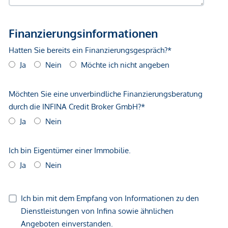
Angaben Entfernung Luftlinie / Quelle: OpenStreetMap
*Der Vertrag kommt nicht mit der INFINA Credit Broker
GmbH zustande. Das Objekt wird von einem externen
Immobilienunternehmen angeboten. Allfällige aus dem
Vertragsabschluss resultierende Rechte sind ausschließlich
gegenüber dem anbietenden Immobilienunternehmen
geltend zu machen. Wir weisen Sie darauf hin, dass die
gemachten Angaben und Informationen lediglich
unverbindliche Vorabinformationen sind und daher ohne
Gewähr erfolgen. Der Vermittler ist als Doppelmakler tätig.