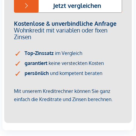
HIGHLIGHTS
269 Eigentumswohnungen
1 bis 4 Zimmer mit Wohnflächen von ca. 38 bis 124 m2
Gärten, Balkone, Loggien, Dachterrassen
Kleinkinderspielplatz und Gemeinschaftsraum
166 Tiefgaragenstellplätze
Ideal für Anleger und Eigennutzer
DGNB Gold Nachhaltigkeits-Vorzertifikat
Lage direkt an der malerischen Donau
NACHHALTIGKEIT
Im Mittelpunkt dieses Neubauprojekts stehen die
Erschaffung von nachhaltigem Lebensraum und das
Wohlbefinden der zukünftigen Bewohner. Neben der
Optimierung der Nutzungsdauer der Immobilie, achten wir
beim Bauen auf die Minimierung des Verbrauchs von
Energie und natürlicher Ressourcen. Als Mitglied der ÖGNI