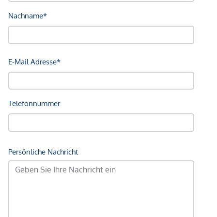
sowie Barauslagen und Beglaubigung TreuhänderIn Fr. Dr.
Bettina Schober.
*Der Vertrag kommt nicht mit der INFINA Credit Broker
GmbH zustande. Das Objekt wird von einem externen
Immobilienunternehmen angeboten. Allfällige aus dem
Vertragsabschluss resultierende Rechte sind ausschließlich
gegenüber dem anbietenden Immobilienunternehmen
geltend zu machen. Wir weisen Sie darauf hin, dass die
gemachten Angaben und Informationen lediglich
unverbindliche Vorabinformationen sind und daher ohne
Gewähr erfolgen. Der Vermittler ist als Doppelmakler tätig.