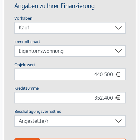
stilvolle Markenfliesen veredeln das Interieur, während die
Fußbodenheizung, gespeist durch umweltfreundliche
Fernwärme, für ein behagliches Raumklima sorgt.
Außenliegender, elektrischer Sonnenschutz und
Klimaanlagen in den Dachgeschoßwohnungen
gewährleisten ein angenehmes Wohnambiente, selbst an
den heißesten Tagen.
AUSSTATTUNG
Eichenparkettböden
Stilvolle Markenfliesen
Außenliegender, elektrischer Sonnenschutz
Klimaanlage im DG
Fußbodenheizung mittels Fernwärme
Photovoltaikanlage am Dach
Digitale Gegensprechanlage und
schwarzes Brett über Handyapp
Smarte Hausverwaltungs-App „puck“