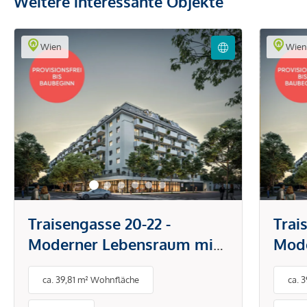
Weitere interessante Objekte
Wien
Wie
Traisengasse 20-22 -
Trai
Moderner Lebensraum mit
Mode
Donaublick
Dona
ca. 39,81 m² Wohnfläche
ca. 