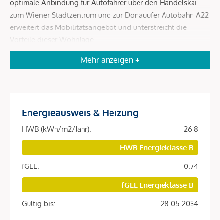
optimale Anbindung für Autofahrer über den Handelskai
zum Wiener Stadtzentrum und zur Donauufer Autobahn A22
erweitert das Mobilitätsangebot und unterstreicht die
Vorteile dieser Wohnlage.
Mehr anzeigen +
2 Gehminuten zu den Linien 5A, 11A, 11B, 37A
3 Fahrradminuten zur Donauinsel
6 Gehminuten zum Bahnhof Traisengasse
8 Gehminuten zur Millenium City
Energieausweis & Heizung
8 Fahrradminuten zum Augarten
9 Gehminuten zu den Linien 1, 2
HWB (kWh/m2/Jahr):
26.8
HWB Energieklasse B
Beschreibung *
fGEE:
0.74
fGEE Energieklasse B
PROVISIONSFREI BIS BAUBEGINN!
Gültig bis:
28.05.2034
DAS PROJEKT