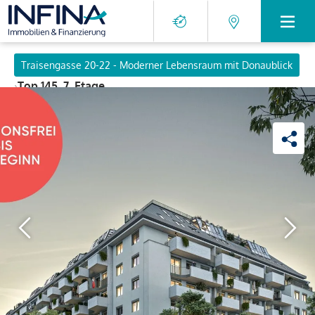
Traisengasse 20-22 - Moderner Lebensraum mit Donaublick
›
Top 145, 7. Etage