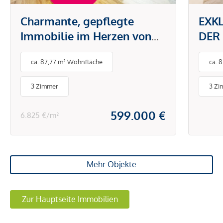
Charmante, gepflegte
EXK
Immobilie im Herzen von
DER
1170 Wien – Ihr neues
trau
ca. 87,77 m² Wohnfläche
ca. 
Zuhause wartet!
groß
mode
3 Zimmer
3 Zi
Einb
Fuß
599.000 €
6.825 €/m²
Raff
Mehr Objekte
Zur Hauptseite Immobilien