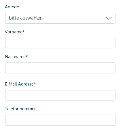
betragen 1,5 % des Kaufpreises zzgl. 20 % USt., sowie
Barauslagen und Beglaubigung.
Als Vermittlungshonorar gelten die allgemeinen
Geschäftsbedingungen und die Verordnung für
Immobilienmakler des BM für Handel, Gewerbe und
Industrie, BGBL. 297/1996. Für den Fall, dass es
diesbezüglich zu einem entsprechenden Rechtsgeschäft
kommt, verrechnen wir Ihnen eine Vermittlungsprovision
von 3 Prozent der Kaufsumme zuzüglich der gesetzlichen
Mehrwertsteuer.
*Der Vertrag kommt nicht mit der INFINA Credit Broker
GmbH zustande. Das Objekt wird von einem externen
Immobilienunternehmen angeboten. Allfällige aus dem
Vertragsabschluss resultierende Rechte sind ausschließlich
gegenüber dem anbietenden Immobilienunternehmen
geltend zu machen. Wir weisen Sie darauf hin, dass die