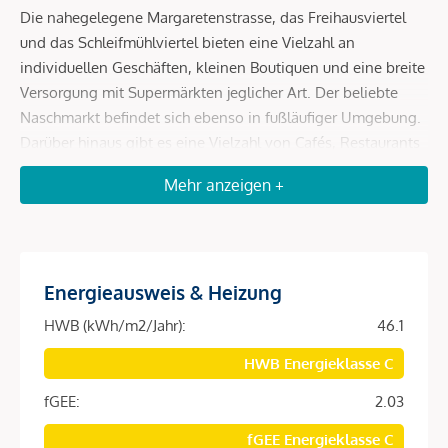
Die nahegelegene Margaretenstrasse, das Freihausviertel
und das Schleifmühlviertel bieten eine Vielzahl an
individuellen Geschäften, kleinen Boutiquen und eine breite
Versorgung mit Supermärkten jeglicher Art. Der beliebte
Naschmarkt befindet sich ebenso in fußläufiger Umgebung.
Darüber hinaus gibt es eine Vielzahl von Cafés, Restaurants
und Bars in der Umgebung, die für jeden Geschmack und
Mehr anzeigen +
jedes Budget etwas bieten.
Beschreibung *
Energieausweis & Heizung
DAS PROJEKT
HWB (kWh/m2/Jahr):
46.1
Die Liegenschaft Schäffergasse 18-20 befindet sich
im des
HWB Energieklasse C
Herzen des 4. Wiener Gemeindebezirks.
fGEE:
2.03
Dieses
beliebte und begehrte Viertel
ist für seine
fGEE Energieklasse C
einzigartige Mischung aus
historischem Charme
sowie