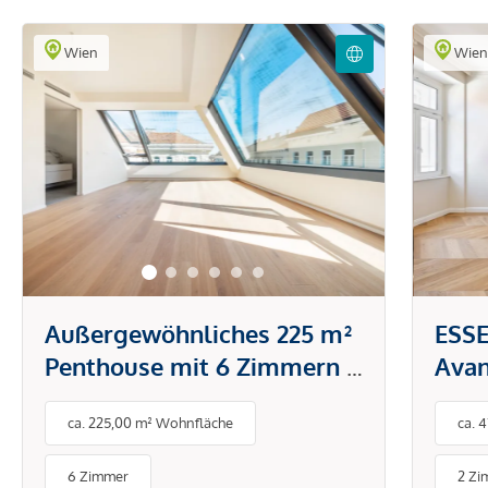
Wien
Wie
Außergewöhnliches 225 m²
ESSE
Penthouse mit 6 Zimmern &
Avan
90 m² privater
Exkl
ca. 225,00 m² Wohnfläche
ca. 
Dachterrasse
Woh
Stad
6 Zimmer
2 Zi