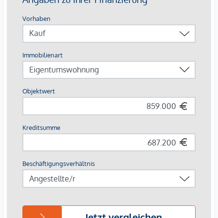
Echtholzparkettboden und Fußbodenheizung
Designer-Ausstattung in den Bädern
Elektrisch steuerbarer Sonnenschutz
Moderne technische Features
HIGHLIGHTS
32 exklusive Eigentumswohnungen
Wohnflächen von ca. 35 bis 152 m²
1 bis 4 Zimmer
Eigengärten, Balkone, Loggien, Terrassen und
Dachterrassen
Hochwertige Designer-Ausstattung
Zentrale Lage beim Naschmarkt
Ausgezeichnete Infrastruktur
WOHNUNG | TOP 30
Die großzügige 2-Zimmer-Wohnung befindet sich im 1.