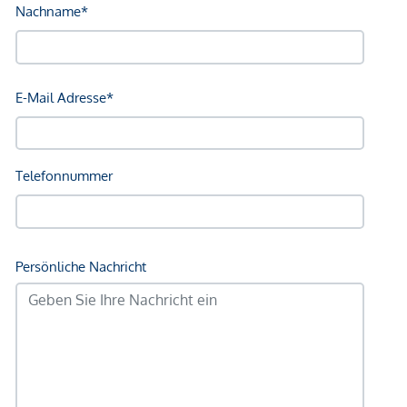
sowie Barauslagen und Beglaubigung.
Wir weisen darauf hin, dass zwischen dem Vermittler und
dem zu vermittelnden Dritten ein familiäres oder
wirtschaftliches Naheverhältnis besteht.
*Der Vertrag kommt nicht mit der INFINA Credit Broker
GmbH zustande. Das Objekt wird von einem externen
Immobilienunternehmen angeboten. Allfällige aus dem
Vertragsabschluss resultierende Rechte sind ausschließlich
gegenüber dem anbietenden Immobilienunternehmen
geltend zu machen. Wir weisen Sie darauf hin, dass die
gemachten Angaben und Informationen lediglich
unverbindliche Vorabinformationen sind und daher ohne
Gewähr erfolgen. Der Vermittler ist als Doppelmakler tätig.