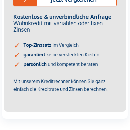
Dachgeschoss und bietet eine Wohnfläche von ca. 69 m²
und einen Balkon mit ca. 6 m². Die Raumaufteilung gliedert
sich wie folgt:
Vorraum (ca. 4,5 m²)
WC (ca. 2 m²)
Abstellraum mit Waschmaschinenanschluss (ca. 2 m²)
Wohnküche mit direktem Zugang zum Balkon (ca. 30
m²)
Schlafzimmer (ca. 17,5 m²)
Schrankraum mit Zugang zum Badezimmer (ca. 4 m²)
Badezimmer mit Badewanne, Dusche und zwei
Handwaschbecken (ca. 9 m²)
Balkon (ca. 6 m²)
NACHHALTIGKEIT
Essenz No. 1
verkörpert die feine Balance zwischen
historischer Eleganz und zukunftsweisender Nachhaltigkeit.