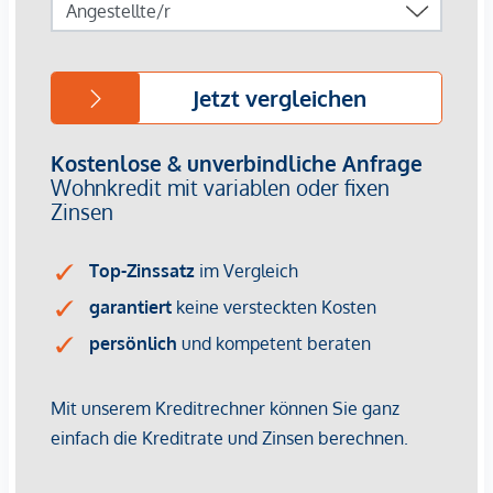
Die 3-Zimmer-Wohnung befindet sich im 2. Dachgeschoss
und bietet eine Wohnfläche von ca. 67 m² sowie eine
Terrasse mit ca. 12 m² und eine private Dachterrasse mit ca.
36 m². Die Raumaufteilung gliedert sich wie folgt:
Vorraum (ca. 7 m²)
Abstellniesche (ca. 2 m²)
WC (ca. 1 m²)
1. Schlafzimmer mit Zugang zur Terrasse (ca. 9 m²)
2. Schlafzimmer (ca. 16 m²)
Badezimmer mit Badewanne, WC, zwei
Handwaschbecken und Waschmaschinenanschluss
(ca. 5 m²)
Wohnbereich mit direktem Zugang zur Terrasse (ca. 28
m²)
Terrasse (ca. 12 m²)
Eine Wendeltreppe auf der Terrasse führt hoch zur
Dachterrasse (ca. 36 m²)