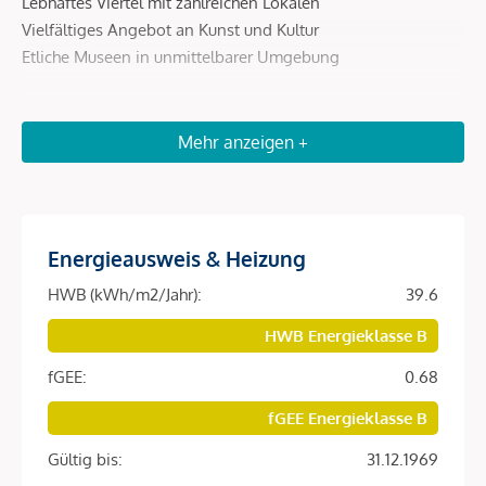
Lebhaftes Viertel mit zahlreichen Lokalen
Vielfältiges Angebot an Kunst und Kultur
Etliche Museen in unmittelbarer Umgebung
Öffentliche Verkehrsanbindung:
Mehr anzeigen +
Bus: 59A, 13A, 12A
Straßenbahn: 1
U-Bahn: U4 Kettenbrückengasse
Energieausweis & Heizung
HWB (kWh/m2/Jahr):
39.6
Beschreibung *
HWB Energieklasse B
DAS PROJEKT | DIE NEUE
fGEE:
0.68
AVANTGARDE DES WOHNENS
fGEE Energieklasse B
Das historische Ensemble in der
Kettenbrückengasse 1
revolutioniert unser Verständnis von Raum und bildet ideale
Gültig bis:
31.12.1969
Konturen für die Verwirklichung der eigenen Individualität.