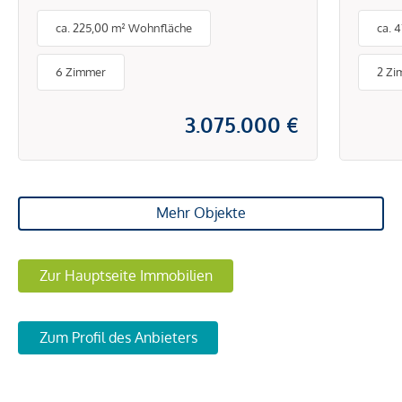
90 m² privater
Exkl
ca. 225,00 m² Wohnfläche
ca. 
Dachterrasse
Woh
Stad
6 Zimmer
2 Zi
3.075.000 €
Mehr Objekte
Zur Hauptseite Immobilien
Zum Profil des Anbieters