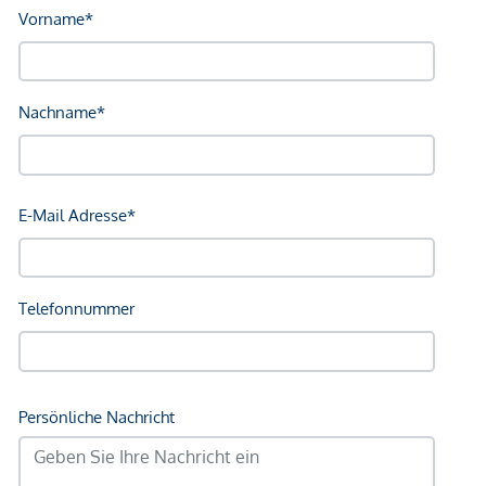
an Dritte weitergeben. Es besteht ein wirtschaftliches
Naheverhältnis zum Verkäufer. Die Vertragserrichtung und
Treuhandabwicklung ist gebunden an die Schönherr
Rechtsanwälte GmbH, Schottenring 19, 1010 Wien. Die
Kosten betragen 1,5 % des Kaufpreises zzgl. 20 % USt.
sowie Barauslagen und Beglaubigung.
Wir weisen darauf hin, dass zwischen dem Vermittler und
dem zu vermittelnden Dritten ein familiäres oder
wirtschaftliches Naheverhältnis besteht.
*Der Vertrag kommt nicht mit der INFINA Credit Broker
GmbH zustande. Das Objekt wird von einem externen
Immobilienunternehmen angeboten. Allfällige aus dem
Vertragsabschluss resultierende Rechte sind ausschließlich
gegenüber dem anbietenden Immobilienunternehmen
geltend zu machen. Wir weisen Sie darauf hin, dass die
gemachten Angaben und Informationen lediglich