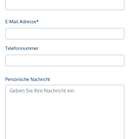
*Der Vertrag kommt nicht mit der INFINA Credit Broker
GmbH zustande. Das Objekt wird von einem externen
Immobilienunternehmen angeboten. Allfällige aus dem
Vertragsabschluss resultierende Rechte sind ausschließlich
gegenüber dem anbietenden Immobilienunternehmen
geltend zu machen. Wir weisen Sie darauf hin, dass die
gemachten Angaben und Informationen lediglich
unverbindliche Vorabinformationen sind und daher ohne
Gewähr erfolgen. Der Vermittler ist als Doppelmakler tätig.