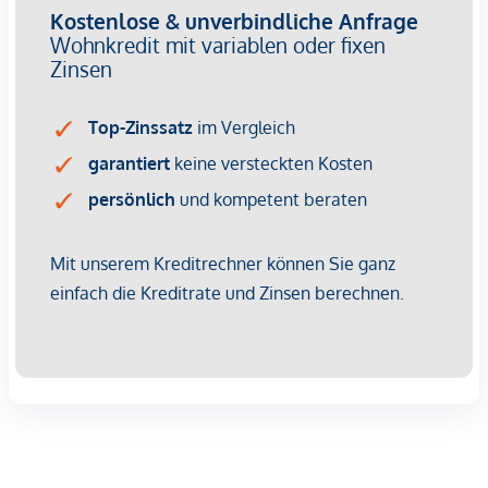
269 Eigentumswohnungen
1 bis 4 Zimmer mit Wohnflächen von ca. 38 bis 124 m2
Gärten, Balkone, Loggien, Dachterrassen
Kleinkinderspielplatz und Gemeinschaftsraum
166 Tiefgaragenstellplätze
Ideal für Anleger und Eigennutzer
DGNB Gold Nachhaltigkeits-Vorzertifikat
Lage direkt an der malerischen Donau
NACHHALTIGKEIT
Im Mittelpunkt dieses Neubauprojekts stehen die
Erschaffung von nachhaltigem Lebensraum und das
Wohlbefinden der zukünftigen Bewohner. Neben der
Optimierung der Nutzungsdauer der Immobilie, achten wir
beim Bauen auf die Minimierung des Verbrauchs von
Energie und natürlicher Ressourcen. Als Mitglied der ÖGNI
(Österreichische Gesellschaft für nachhaltige
Immobilienwirtschaft) wurde das Projekt bereits für die