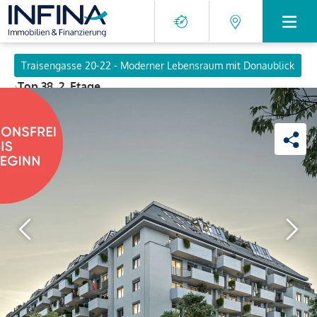
Traisengasse 20-22 - Moderner Lebensraum mit Donaublick
›
Top 38, 2. Etage