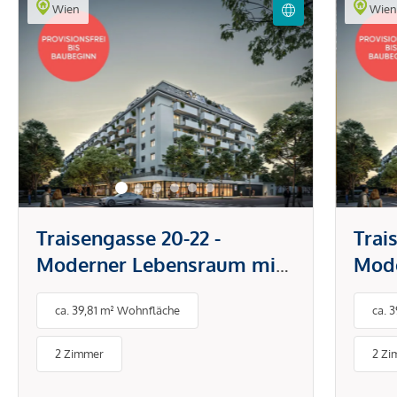
Wien
Wie
Traisengasse 20-22 -
Trai
Moderner Lebensraum mit
Mode
Donaublick
Dona
ca. 39,81 m² Wohnfläche
ca. 
2 Zimmer
2 Zi