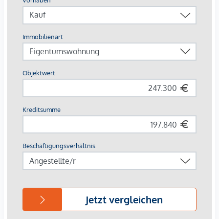
Fernwärme, für ein behagliches Raumklima sorgt.
Außenliegender, elektrischer Sonnenschutz und
Klimaanlagen in den Dachgeschoßwohnungen
gewährleisten ein angenehmes Wohnambiente, selbst an
den heißesten Tagen.
AUSSTATTUNG
Eichenparkettböden
Stilvolle Markenfliesen
Außenliegender, elektrischer Sonnenschutz
Klimaanlage im DG
Fußbodenheizung mittels Fernwärme
Photovoltaikanlage am Dach
Digitale Gegensprechanlage und
schwarzes Brett über Handyapp
Smarte Hausverwaltungs-App „puck“
HIGHLIGHTS