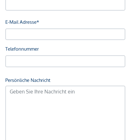
Treuhandabwicklung ist gebunden an ARNOLD
Rechtsanwälte GmbH, Stoß im Himmel 1, 1010 Wien. Die
Kosten betragen 1,5 % des Kaufpreises zzgl. 20 % USt.
sowie Barauslagen und Beglaubigung.
Wir weisen darauf hin, dass zwischen dem Vermittler und
dem zu vermittelnden Dritten ein familiäres oder
wirtschaftliches Naheverhältnis besteht.
Der Vermittler ist als Doppelmakler tätig.
*Der Vertrag kommt nicht mit der INFINA Credit Broker
GmbH zustande. Das Objekt wird von einem externen
Immobilienunternehmen angeboten. Allfällige aus dem
Vertragsabschluss resultierende Rechte sind ausschließlich
gegenüber dem anbietenden Immobilienunternehmen
geltend zu machen. Wir weisen Sie darauf hin, dass die
gemachten Angaben und Informationen lediglich