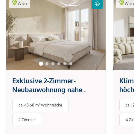
Wien
Wie
Exklusive 2-Zimmer-
Klim
Neubauwohnung nahe
höch
Innenstadt
Zimm
ca. 43,68 m² Wohnfläche
ca. 
2 Zimmer
4 Z