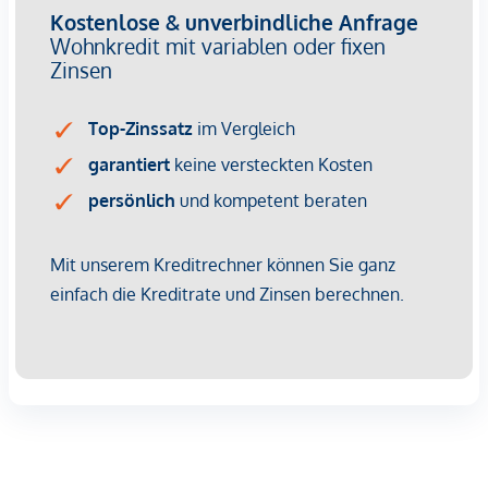
https://www.winegg.at/de/wohnprojekte/siebenbrunnengass
44-1050-wien-siebenbrunnengasse/ oder vereinbaren Sie
einen
persönlichen Beratungstermin
unter
verkauf@winegg.at .
NACHHALTIGKEIT
Hier wird Nachhaltigkeit nicht nur versprochen, sondern
konsequent umgesetzt – von der ersten Planung bis zur
Fertigstellung. Mit regionalen Materialien und einem Fokus
auf Ressourcenschonung entsteht ein Wohnraum, der mehr
bietet als nur gutes Design. Es geht um ein Zuhause, das
zukunftssicher ist und das Leben mit einem bewussten
Lebensstil verbindet. Die Siebenbrunnengasse steht für
Wohnkonzepte, die nachhaltigen Lebensraum schaffen,
dabei aber nie den Komfort aus den Augen verlieren. Auch
hier setzt die WINEGG GmbH auf Nachhaltigkeit als
Standard. Effiziente Energienutzung, eine lange
Lebensdauer der Materialien und der Fokus auf