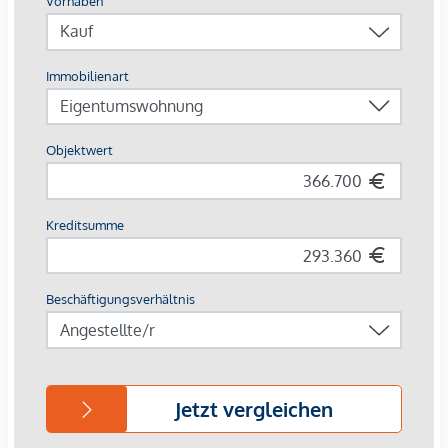
26 Tiefgaragenstellplätze
Photovoltaik | Fernwärme
Gemeinschaftsflächen
Innenhof-Ruheoase
Nahversorger im Haus
AUSSTATTUNG
Eichenparkettboden
Bodentiefe Fenster
Fußbodenheizung
Klimaanlage in den Dachgeschossen
Großzügige Freiflächen
E-Mobilität
Elektrischer Sonnenschutz
Gegensprechanlage über Handyapp
Für nähere Informationen besuchen Sie gerne unsere
Homepage: