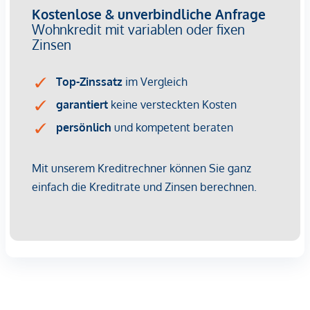
https://www.winegg.at/de/wohnprojekte/siebenbrunnengass
44-1050-wien-siebenbrunnengasse/ oder vereinbaren Sie
einen
persönlichen Beratungstermin
unter
verkauf@winegg.at .
NACHHALTIGKEIT
Hier wird Nachhaltigkeit nicht nur versprochen, sondern
konsequent umgesetzt – von der ersten Planung bis zur
Fertigstellung. Mit regionalen Materialien und einem Fokus
auf Ressourcenschonung entsteht ein Wohnraum, der mehr
bietet als nur gutes Design. Es geht um ein Zuhause, das
zukunftssicher ist und das Leben mit einem bewussten
Lebensstil verbindet. Die Siebenbrunnengasse steht für
Wohnkonzepte, die nachhaltigen Lebensraum schaffen,
dabei aber nie den Komfort aus den Augen verlieren. Auch
hier setzt die WINEGG GmbH auf Nachhaltigkeit als
Standard. Effiziente Energienutzung, eine lange
Lebensdauer der Materialien und der Fokus auf