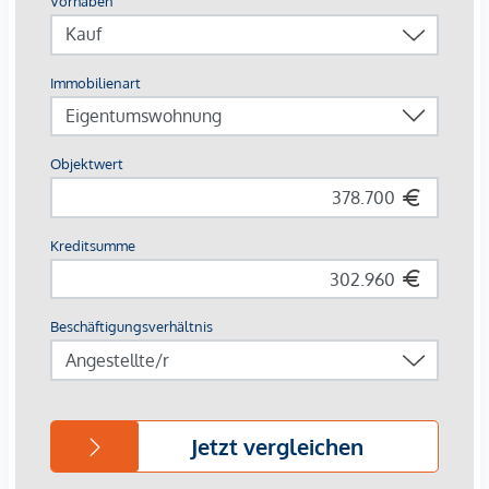
26 Tiefgaragenstellplätze
Photovoltaik | Fernwärme
Gemeinschaftsflächen
Innenhof-Ruheoase
Nahversorger im Haus
AUSSTATTUNG
Eichenparkettboden
Bodentiefe Fenster
Fußbodenheizung
Klimaanlage in den Dachgeschossen
Großzügige Freiflächen
E-Mobilität
Elektrischer Sonnenschutz
Gegensprechanlage über Handyapp
Für nähere Informationen besuchen Sie gerne unsere
Homepage: