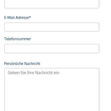
Treuhandabwicklung ist gebunden an ARNOLD
Rechtsanwälte GmbH, Stoß im Himmel 1, 1010 Wien. Die
Kosten betragen 1,5 % des Kaufpreises zzgl. 20 % USt.
sowie Barauslagen und Beglaubigung.
Wir weisen darauf hin, dass zwischen dem Vermittler und
dem zu vermittelnden Dritten ein familiäres oder
wirtschaftliches Naheverhältnis besteht.
Der Vermittler ist als Doppelmakler tätig.
*Der Vertrag kommt nicht mit der INFINA Credit Broker
GmbH zustande. Das Objekt wird von einem externen
Immobilienunternehmen angeboten. Allfällige aus dem
Vertragsabschluss resultierende Rechte sind ausschließlich
gegenüber dem anbietenden Immobilienunternehmen
geltend zu machen. Wir weisen Sie darauf hin, dass die
gemachten Angaben und Informationen lediglich