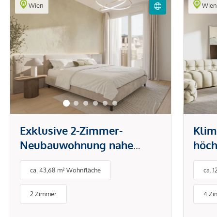
Wien
Wie
Exklusive 2-Zimmer-
Klim
Neubauwohnung nahe
höch
Innenstadt
Zimm
ca. 43,68 m² Wohnfläche
ca. 
2 Zimmer
4 Z