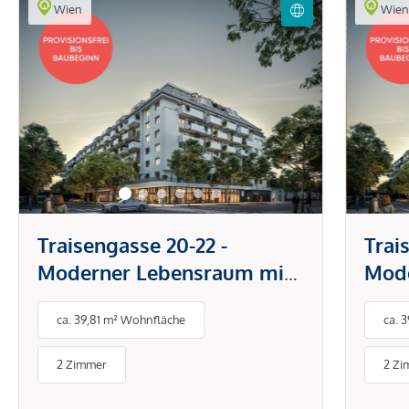
Wien
Wie
Traisengasse 20-22 -
Trai
Moderner Lebensraum mit
Mode
Donaublick
Dona
ca. 39,81 m² Wohnfläche
ca. 
2 Zimmer
2 Zi