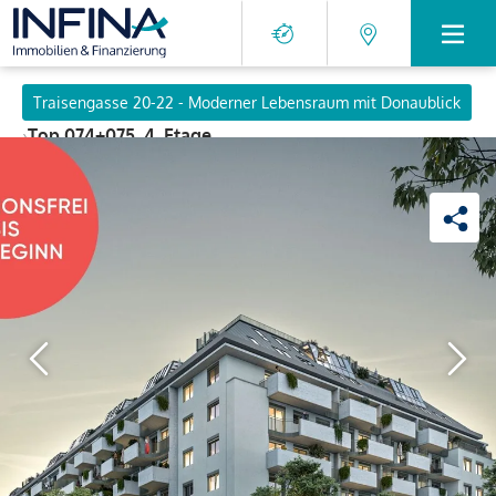
Traisengasse 20-22 - Moderner Lebensraum mit Donaublick
›
Top 074+075, 4. Etage