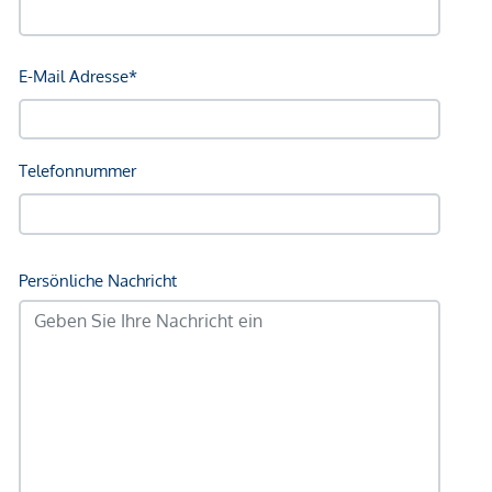
*Der Vertrag kommt nicht mit der INFINA Credit Broker
GmbH zustande. Das Objekt wird von einem externen
Immobilienunternehmen angeboten. Allfällige aus dem
Vertragsabschluss resultierende Rechte sind ausschließlich
gegenüber dem anbietenden Immobilienunternehmen
geltend zu machen. Wir weisen Sie darauf hin, dass die
gemachten Angaben und Informationen lediglich
unverbindliche Vorabinformationen sind und daher ohne
Gewähr erfolgen. Der Vermittler ist als Doppelmakler tätig.