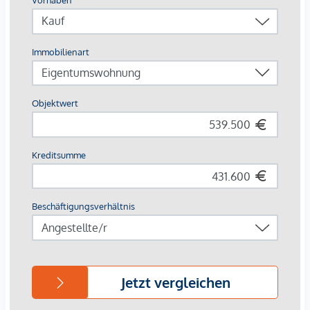
Fernwärme, für ein behagliches Raumklima sorgt.
Außenliegender, elektrischer Sonnenschutz und
Klimaanlagen in den Dachgeschoßwohnungen
gewährleisten ein angenehmes Wohnambiente, selbst an
den heißesten Tagen.
AUSSTATTUNG
Eichenparkettböden
Stilvolle Markenfliesen
Außenliegender, elektrischer Sonnenschutz
Klimaanlage im DG
Fußbodenheizung mittels Fernwärme
Photovoltaikanlage am Dach
Digitale Gegensprechanlage und
schwarzes Brett über Handyapp
Smarte Hausverwaltungs-App „puck“
HIGHLIGHTS