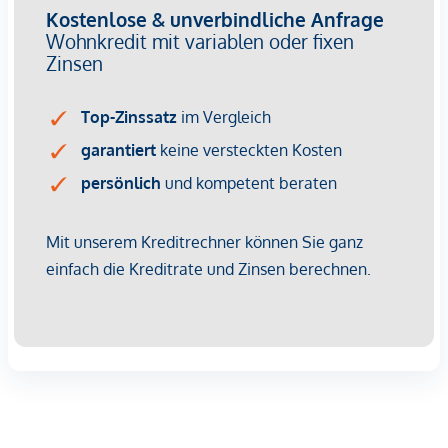
269 Eigentumswohnungen
1 bis 4 Zimmer mit Wohnflächen von ca. 38 bis 124 m2
Gärten, Balkone, Loggien, Dachterrassen
Kleinkinderspielplatz und Gemeinschaftsraum
166 Tiefgaragenstellplätze
Ideal für Anleger und Eigennutzer
DGNB Gold Nachhaltigkeits-Vorzertifikat
Lage direkt an der malerischen Donau
NACHHALTIGKEIT
Im Mittelpunkt dieses Neubauprojekts stehen die
Erschaffung von nachhaltigem Lebensraum und das
Wohlbefinden der zukünftigen Bewohner. Neben der
Optimierung der Nutzungsdauer der Immobilie, achten wir
beim Bauen auf die Minimierung des Verbrauchs von
Energie und natürlicher Ressourcen. Als Mitglied der ÖGNI
(Österreichische Gesellschaft für nachhaltige
Immobilienwirtschaft) wurde das Projekt bereits für die