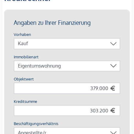
NEBENKOSTEN
Der guten Ordnung halber halten wir fest, dass bei
erfolgreichem Abschlussfall eine Provision anfällt, die den in
der Immobilienmaklerverordnung BGBI. 262 und 297/1996
festgelegten Sätzen entspricht – das sind 3 % des
Kaufpreises zzgl. 20 % USt. Diese Provisionspflicht besteht
auch dann, wenn Sie die Ihnen überlassenen Informationen
an Dritte weitergeben. Vertragserrichtung: Notariat Mag.
Georg Schreiber & Partner, Schottenring 16, 1010 Wien. Die
Kosten belaufen sich auf 1,5% des Kaufpreises zzgl. 20%
Ust., Gebühren und Barauslagen.
*Der Vertrag kommt nicht mit der INFINA Credit Broker
GmbH zustande. Das Objekt wird von einem externen
Immobilienunternehmen angeboten. Allfällige aus dem
Vertragsabschluss resultierende Rechte sind ausschließlich
gegenüber dem anbietenden Immobilienunternehmen