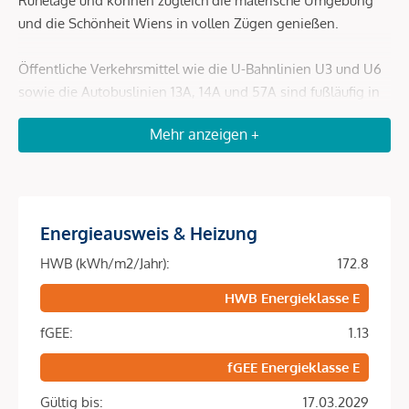
Ruhelage und können zugleich die malerische Umgebung
und die Schönheit Wiens in vollen Zügen genießen.
Öffentliche Verkehrsmittel wie die U-Bahnlinien U3 und U6
sowie die Autobuslinien 13A, 14A und 57A sind fußläufig in
wenigen Minuten erreichbar.
Mehr anzeigen +
Beschreibung *
DAS PROJEKT
Energieausweis & Heizung
URBANE ELEGANZ IN DER ESTERHÁZYGASSE
HWB (kWh/m2/Jahr):
172.8
Tauchen Sie ein in die perfekte Symbiose aus urbanem
HWB Energieklasse E
Lebensstil und eleganter Wohnkultur in der Esterházygasse.
fGEE:
1.13
Eingebettet in der begehrten Esterházygasse im 6. Wiener
Bezirk, nur einen Steinwurf von der Mariahilfer Straße und
fGEE Energieklasse E
dem Haus des Meeres entfernt, wird hier eine erstklassigen
Gültig bis:
17.03.2029
Lage geboten. Nachdem die Liegenschaft mit großer