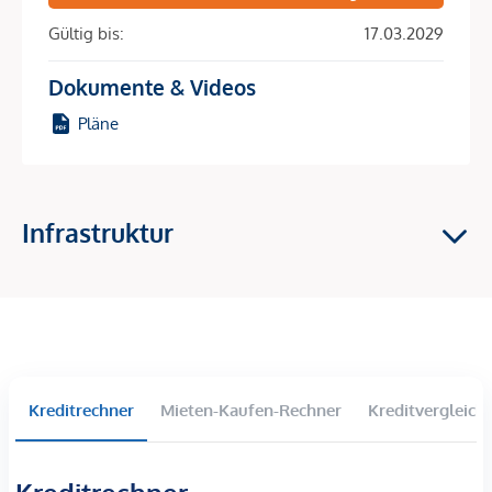
Bezirk, nur einen Steinwurf von der Mariahilfer Straße und
Gültig bis:
17.03.2029
dem Haus des Meeres entfernt, wird hier eine erstklassigen
Lage geboten. Nachdem die Liegenschaft mit großer
Dokumente & Videos
Bedachtsame auf die historische Substanz revitalisiert
Pläne
wurde, erstrahlt dieses Altbaujuwel in neuem Glanz.
Zusätzlich beherbergt die Liegenschaft eine optimal
gelegene Geschäftsfläche. Der idyllische Innenhof
komplettiert das Konzept perfekt.
Infrastruktur
HIGHLIGHTS
Eigentum in stilgetreuer Altbau-Pracht
Geschäftslokal
Idyllischer Innenhof
Holzkastenfenster und Parkettböden
Kreditrechner
Mieten-Kaufen-Rechner
Kreditvergleich
Komfortabel und energieschonend h eizen mit
Fernwärme
Personenlift