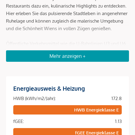
Restaurants dazu ein, kulinarische Highlights zu entdecken.
Hier erleben Sie das pulsierende Stadtleben in angenehmer
Ruhelage und können zugleich die malerische Umgebung
und die Schönheit Wiens in vollen Zügen genießen.
Öffentliche Verkehrsmittel wie die U-Bahnlinien U3 und U6
sowie die Autobuslinien 13A, 14A und 57A sind fußläufig in
Mehr anzeigen +
wenigen Minuten erreichbar.
Beschreibung *
Energieausweis & Heizung
DAS PROJEKT
HWB (kWh/m2/Jahr):
172.8
URBANE ELEGANZ IN DER ESTERHÁZYGASSE
HWB Energieklasse E
Tauchen Sie ein in die perfekte Symbiose aus urbanem
fGEE:
1.13
Lebensstil und eleganter Wohnkultur in der Esterházygasse.
Eingebettet in der begehrten Esterházygasse im 6. Wiener
fGEE Energieklasse E