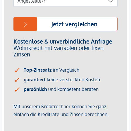
bestehenden Mietvertrag etc.
GARAGENPLÄTZE:
Im Innenhof der Liegenschaft stehen zusätzlich
Garagenplätze zur Verfügung. Der Kaufpreis beläuft sich auf
45.000,00 €.
NEBENKOSTEN:
Der guten Ordnung halber halten wir fest, dass bei
erfolgreichem Abschlussfall eine Provision anfällt, die den in
der Immobilienmaklerverordnung BGBI. 262 und 297/1996
festgelegten Sätzen entspricht – das sind 3 % des
Kaufpreises zzgl. 20 % USt. Diese Provisionspflicht besteht
auch dann, wenn Sie die Ihnen überlassenen Informationen
an Dritte weitergeben. Vertragserrichtung: Notariat Mag.
Georg Schreiber & Partner, Schottenring 16, 1010 Wien. Die
Kosten belaufen sich auf 1,5% des Kaufpreises zzgl. 20%
Ust., Gebühren und Barauslagen.