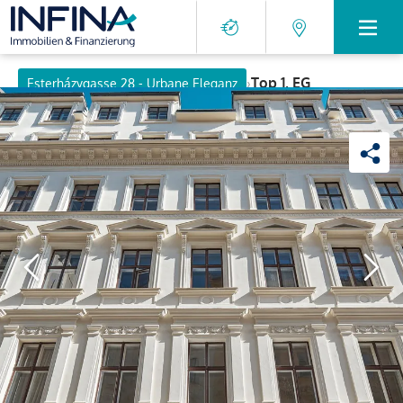
›
Top 1, EG
Esterházygasse 28 - Urbane Eleganz