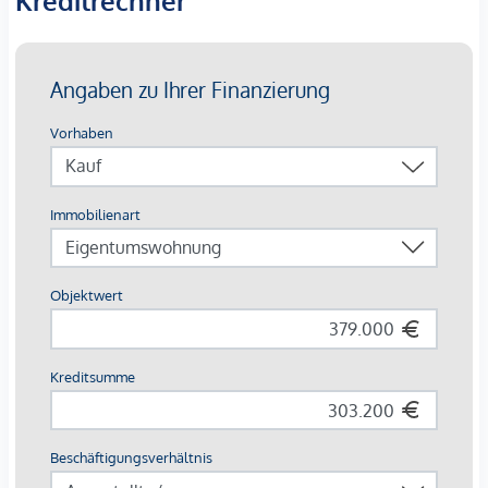
Kreditrechner
Parkplätze in der hauseigenen Garage
GESCHÄFTSLOKAL | TOP 1/1:
Das bis Mai 2034 vermietete Geschäftslokal (Frisörsalon)
befindet sich im Erdgeschoß und verfügt über eine
Nutzfläche von ca. 51,66 m².
Die Gewerbeeinheit ist optimal positioniert und
straßenseitig begehbar. Der große, helle Verkaufsraum
bietet straßenseitige Auslagen/Fenster, die optimale
Sichtbarkeit und Präsentationsmöglichkeiten gewährleisten.
Eine raffinierte Raumaufteilung schließt einen separaten,
abgetrennten Raum mit ein. Im hinteren Bereich der Einheit
befinden sich eine Toilette, eine kleine Küchen-Nische und
eine praktische Lagermöglichkeit.
Die Einheit befindet sich in einem sehr gepflegten Zustand.
Sehr gerne übermitteln wir Ihnen nähere Details zum