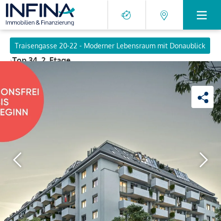
Traisengasse 20-22 - Moderner Lebensraum mit Donaublick
›
Top 34, 2. Etage