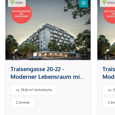
Wien
Wie
Traisengasse 20-22 -
Trai
Moderner Lebensraum mit
Mode
Donaublick
Dona
ca. 39,81 m² Wohnfläche
ca. 
2 Zimmer
2 Zi