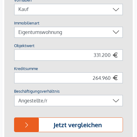
Fernwärme, für ein behagliches Raumklima sorgt.
Außenliegender, elektrischer Sonnenschutz und
Klimaanlagen in den Dachgeschoßwohnungen
gewährleisten ein angenehmes Wohnambiente, selbst an
den heißesten Tagen.
AUSSTATTUNG
Eichenparkettböden
Stilvolle Markenfliesen
Außenliegender, elektrischer Sonnenschutz
Klimaanlage im DG
Fußbodenheizung mittels Fernwärme
Photovoltaikanlage am Dach
Digitale Gegensprechanlage und
schwarzes Brett über Handyapp
Smarte Hausverwaltungs-App „puck“
HIGHLIGHTS