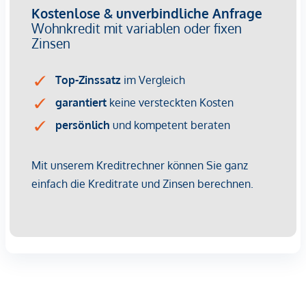
269 Eigentumswohnungen
1 bis 4 Zimmer mit Wohnflächen von ca. 38 bis 124 m2
Gärten, Balkone, Loggien, Dachterrassen
Kleinkinderspielplatz und Gemeinschaftsraum
166 Tiefgaragenstellplätze
Ideal für Anleger und Eigennutzer
DGNB Gold Nachhaltigkeits-Vorzertifikat
Lage direkt an der malerischen Donau
NACHHALTIGKEIT
Im Mittelpunkt dieses Neubauprojekts stehen die
Erschaffung von nachhaltigem Lebensraum und das
Wohlbefinden der zukünftigen Bewohner. Neben der
Optimierung der Nutzungsdauer der Immobilie, achten wir
beim Bauen auf die Minimierung des Verbrauchs von
Energie und natürlicher Ressourcen. Als Mitglied der ÖGNI
(Österreichische Gesellschaft für nachhaltige
Immobilienwirtschaft) wurde das Projekt bereits für die