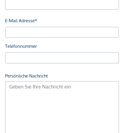
*Der Vertrag kommt nicht mit der INFINA Credit Broker
GmbH zustande. Das Objekt wird von einem externen
Immobilienunternehmen angeboten. Allfällige aus dem
Vertragsabschluss resultierende Rechte sind ausschließlich
gegenüber dem anbietenden Immobilienunternehmen
geltend zu machen. Wir weisen Sie darauf hin, dass die
gemachten Angaben und Informationen lediglich
unverbindliche Vorabinformationen sind und daher ohne
Gewähr erfolgen. Der Vermittler ist als Doppelmakler tätig.