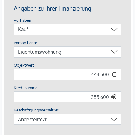
Annehmlichkeiten:
Echtholzparkettboden und Fußbodenheizung
Designer-Ausstattung in den Bädern
Elektrisch steuerbarer Sonnenschutz
Moderne technische Features
HIGHLIGHTS
32 exklusive Eigentumswohnungen
Wohnflächen von ca. 35 bis 152 m²
1 bis 4 Zimmer
Eigengärten, Balkone, Loggien, Terrassen und
Dachterrassen
Hochwertige Designer-Ausstattung
Zentrale Lage beim Naschmarkt
Ausgezeichnete Infrastruktur
WOHNUNG | TOP 1