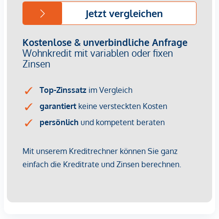
Das 2-Zimmer-Apartment befindet sich im Erdgeschoss und
bietet eine Wohnfläche von ca. 58 m² sowie eine Terrasse
mit ca. 14 m². Die Raumaufteilung gliedert sich wie folgt:
Vorraum (ca. 2,5 m²)
WC (ca. 1,5 m²)
Küche und Essbereich mit direktem Zugang zur
Terrasse (ca. 12 m²)
Wohnraum mit direktem Zugang zur Terrasse (ca. 22
m²)
Badezimmer mit Badewanne und Handwaschbecken
(ca. 3,5 m²)
Abstellraum mit Waschmaschinenanschluss (ca. 2,15
m²)
Zimmer (ca. 13 m²)
Terrasse (ca. 14 m²)
Bei den angeführten Preisen handelt es sich um
Anlegerpreise (Netto zzgl. 20% USt.). Eigennutzerpreise auf