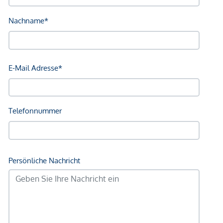
auch dann, wenn Sie die Ihnen überlassenen Informationen
an Dritte weitergeben. Es besteht ein wirtschaftliches
Naheverhältnis zum Verkäufer. Die Vertragserrichtung und
Treuhandabwicklung ist gebunden an die Schönherr
Rechtsanwälte GmbH, Schottenring 19, 1010 Wien. Die
Kosten betragen 1,5 % des Kaufpreises zzgl. 20 % USt.
sowie Barauslagen und Beglaubigung.
Wir weisen darauf hin, dass zwischen dem Vermittler und
dem zu vermittelnden Dritten ein familiäres oder
wirtschaftliches Naheverhältnis besteht.
*Der Vertrag kommt nicht mit der INFINA Credit Broker
GmbH zustande. Das Objekt wird von einem externen
Immobilienunternehmen angeboten. Allfällige aus dem
Vertragsabschluss resultierende Rechte sind ausschließlich
gegenüber dem anbietenden Immobilienunternehmen