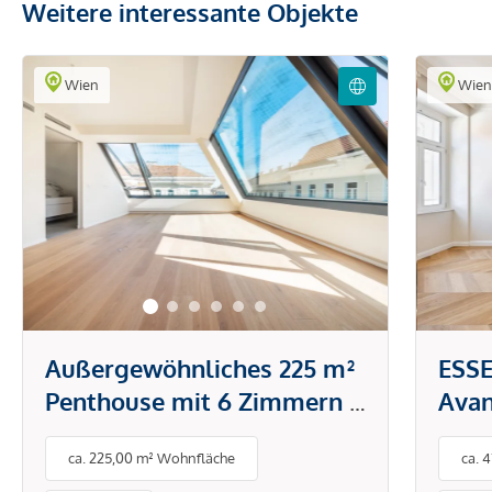
Weitere interessante Objekte
Wien
Wie
Außergewöhnliches 225 m²
ESSE
Penthouse mit 6 Zimmern &
Avan
90 m² privater
Exkl
ca. 225,00 m² Wohnfläche
ca. 
Dachterrasse
Woh