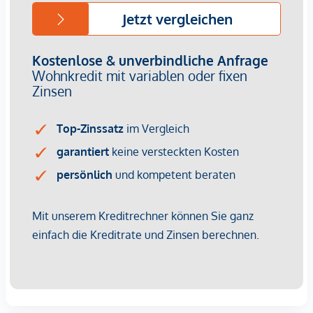
Die 2-Zimmer-Wohnung befindet sich im 1. Dachgeschoss
und bietet eine Wohnfläche von ca. 52 m² und eine Loggia
mit ca. 6 m². Die Raumaufteilung gliedert sich wie folgt:
Vorraum (ca. 5 m²)
WC (ca. 2 m²)
Abstellraum mit Waschmaschinenanschluss (ca. 3 m²)
Wohnküche mit direktem Zugang zur Loggia (ca. 25,5
m²)
Schlafzimmer mit Zugang zum Badezimmer (ca. 12 m²)
Badezimmer mit Badewanne, Dusche und zwei
Handwaschbecken (ca. 5 m²)
Loggia (ca. 6 m²)
NACHHALTIGKEIT
Essenz No. 1
verkörpert die feine Balance zwischen
historischer Eleganz und zukunftsweisender Nachhaltigkeit.
Nachhaltigkeit im Detail: