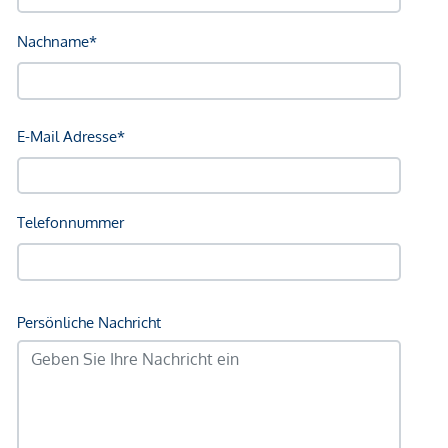
sowie Barauslagen und Beglaubigung.
Wir weisen darauf hin, dass zwischen dem Vermittler und
dem zu vermittelnden Dritten ein familiäres oder
wirtschaftliches Naheverhältnis besteht.
*Der Vertrag kommt nicht mit der INFINA Credit Broker
GmbH zustande. Das Objekt wird von einem externen
Immobilienunternehmen angeboten. Allfällige aus dem
Vertragsabschluss resultierende Rechte sind ausschließlich
gegenüber dem anbietenden Immobilienunternehmen
geltend zu machen. Wir weisen Sie darauf hin, dass die
gemachten Angaben und Informationen lediglich
unverbindliche Vorabinformationen sind und daher ohne
Gewähr erfolgen. Der Vermittler ist als Doppelmakler tätig.