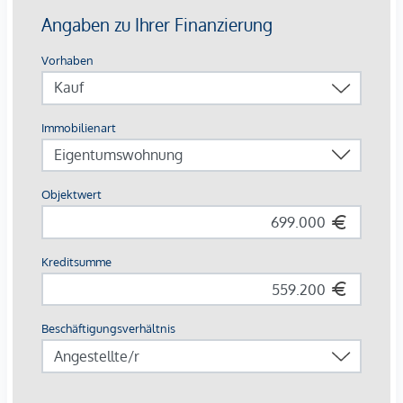
Annehmlichkeiten:
Echtholzparkettboden und Fußbodenheizung
Designer-Ausstattung in den Bädern
Elektrisch steuerbarer Sonnenschutz
Moderne technische Features
HIGHLIGHTS
32 exklusive Eigentumswohnungen
Wohnflächen von ca. 35 bis 152 m²
1 bis 4 Zimmer
Eigengärten, Balkone, Loggien, Terrassen und
Dachterrassen
Hochwertige Designer-Ausstattung
Zentrale Lage beim Naschmarkt
Ausgezeichnete Infrastruktur
WOHNUNG | TOP 31