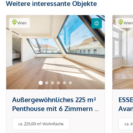
Weitere interessante Objekte
Wien
Wie
Außergewöhnliches 225 m²
ESSE
Penthouse mit 6 Zimmern &
Avan
90 m² privater
Exkl
ca. 225,00 m² Wohnfläche
ca. 
Dachterrasse
Woh