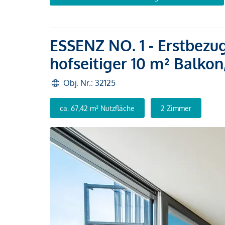
ESSENZ NO. 1 - Erstbezu
hofseitiger 10 m² Balko
Obj. Nr.: 32125
ca. 67,42 m² Nutzfläche
2 Zimmer