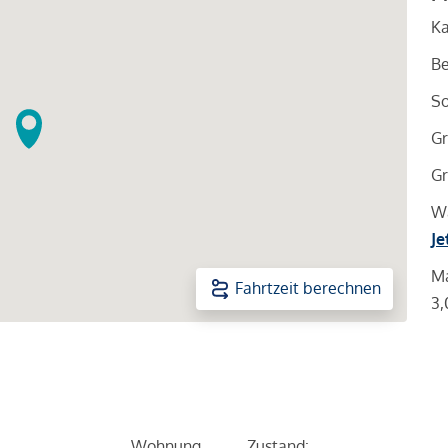
Ka
Be
So
Gr
Gr
Wa
Je
Ma
Fahrtzeit berechnen
3,
Wohnung
Zustand: