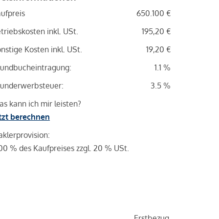
ufpreis
650.100 €
triebskosten inkl. USt.
195,20 €
nstige Kosten inkl. USt.
19,20 €
undbucheintragung:
1.1 %
underwerbsteuer:
3.5 %
s kann ich mir leisten?
tzt berechnen
klerprovision:
00 % des Kaufpreises zzgl. 20 % USt.
Erstbezug