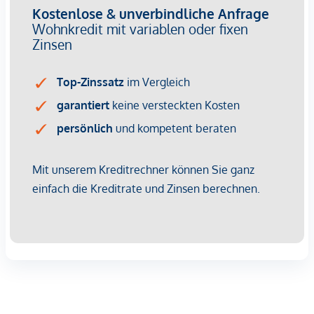
269 Eigentumswohnungen
1 bis 4 Zimmer mit Wohnflächen von ca. 38 bis 124 m2
Gärten, Balkone, Loggien, Dachterrassen
Kleinkinderspielplatz und Gemeinschaftsraum
166 Tiefgaragenstellplätze
Ideal für Anleger und Eigennutzer
DGNB Gold Nachhaltigkeits-Vorzertifikat
Lage direkt an der malerischen Donau
NACHHALTIGKEIT
Im Mittelpunkt dieses Neubauprojekts stehen die
Erschaffung von nachhaltigem Lebensraum und das
Wohlbefinden der zukünftigen Bewohner. Neben der
Optimierung der Nutzungsdauer der Immobilie, achten wir
beim Bauen auf die Minimierung des Verbrauchs von
Energie und natürlicher Ressourcen. Als Mitglied der ÖGNI
(Österreichische Gesellschaft für nachhaltige
Immobilienwirtschaft) wurde das Projekt bereits für die