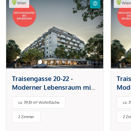
Wien
Wie
Traisengasse 20-22 -
Trai
Moderner Lebensraum mit
Mode
Donaublick
Dona
ca. 39,81 m² Wohnfläche
ca. 
2 Zimmer
2 Zi