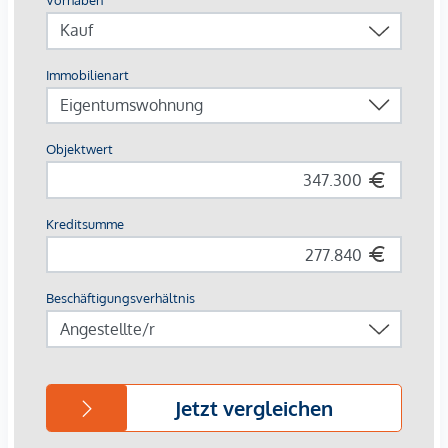
Fernwärme, für ein behagliches Raumklima sorgt.
Außenliegender, elektrischer Sonnenschutz und
Klimaanlagen in den Dachgeschoßwohnungen
gewährleisten ein angenehmes Wohnambiente, selbst an
den heißesten Tagen.
AUSSTATTUNG
Eichenparkettböden
Stilvolle Markenfliesen
Außenliegender, elektrischer Sonnenschutz
Klimaanlage im DG
Fußbodenheizung mittels Fernwärme
Photovoltaikanlage am Dach
Digitale Gegensprechanlage und
schwarzes Brett über Handyapp
Smarte Hausverwaltungs-App „puck“
HIGHLIGHTS