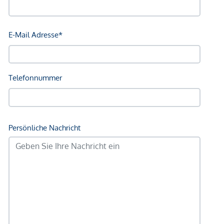
*Der Vertrag kommt nicht mit der INFINA Credit Broker
GmbH zustande. Das Objekt wird von einem externen
Immobilienunternehmen angeboten. Allfällige aus dem
Vertragsabschluss resultierende Rechte sind ausschließlich
gegenüber dem anbietenden Immobilienunternehmen
geltend zu machen. Wir weisen Sie darauf hin, dass die
gemachten Angaben und Informationen lediglich
unverbindliche Vorabinformationen sind und daher ohne
Gewähr erfolgen. Der Vermittler ist als Doppelmakler tätig.