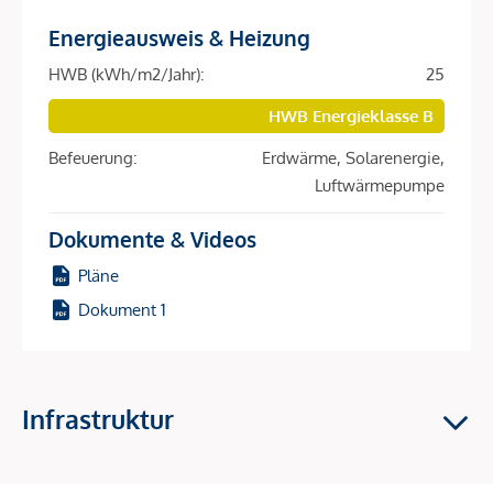
Kompakte 2 Zimmer Dachgeschoß Wohnung mit großem
Energieausweis & Heizung
Balkon und Ost Ausrichtung !
HWB (kWh/m2/Jahr):
25
Im beschaulichen Cottage-Viertel am Fuße des
HWB Energieklasse B
Wilhelminenbergs entsteht in der Gallitzinstraße 12 in einer
Befeuerung:
Erdwärme, Solarenergie,
der letzten verfügbaren grünen Toplagen ein
Luftwärmepumpe
hochwertiges, auf nachhaltige Energieversorgung
ausgelegtes Ensemble exklusiver Stadtvillen. Hier finden
Dokumente & Videos
Singles, junge Paare, große und kleine Familien oder
Senioren ihre ganz persönlichen Rückzugsorte. Durchdachte
Pläne
und gut geplante Grundrisse mit offenen Raumkonzepten
Dokument 1
sorgen für Flexibilität in der Lebensplanung und
ermöglichen gestalterischen Freiraum. Alle Wohnungen
glänzen mit individuellen Freibereichen in Form von
Balkonen, Terrassen und Gärten wo man im Kreise seiner
Infrastruktur
Liebsten oder auch mal alleine seine Auszeiten genießen
und zur Ruhe kommen kann.