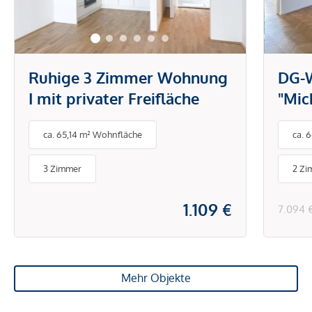
Ruhige 3 Zimmer Wohnung
DG-
I mit privater Freifläche
"Mic
DG-W
ca. 65,14 m² Wohnfläche
ca. 
gro
3 Zimmer
2 Zi
1.109 €
7.094 
Mehr Objekte