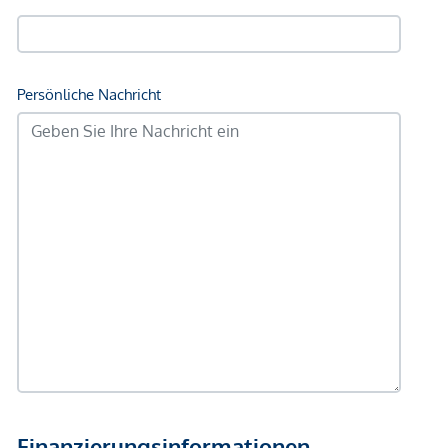
Angaben Entfernung Luftlinie / Quelle: OpenStreetMap
*Der Vertrag kommt nicht mit der INFINA Credit Broker
GmbH zustande. Das Objekt wird von einem externen
Immobilienunternehmen angeboten. Allfällige aus dem
Vertragsabschluss resultierende Rechte sind ausschließlich
gegenüber dem anbietenden Immobilienunternehmen
geltend zu machen. Wir weisen Sie darauf hin, dass die
gemachten Angaben und Informationen lediglich
unverbindliche Vorabinformationen sind und daher ohne
Gewähr erfolgen. Der Vermittler ist als Doppelmakler tätig.