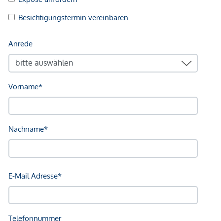
Nahversorgung
Supermarkt <500m
Bäckerei <500m
Einkaufszentrum <1.000m
Sonstige
Geldautomat <500m
Bank <500m
Post <500m
Polizei <500m
Verkehr
Bus <500m
U-Bahn <500m
Straßenbahn <500m
Bahnhof <500m
Autobahnanschluss <4.500m