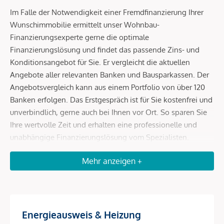
Im Falle der Notwendigkeit einer Fremdfinanzierung Ihrer
Wunschimmobilie ermittelt unser Wohnbau-
Finanzierungsexperte gerne die optimale
Finanzierungslösung und findet das passende Zins- und
Konditionsangebot für Sie. Er vergleicht die aktuellen
Angebote aller relevanten Banken und Bausparkassen. Der
Angebotsvergleich kann aus einem Portfolio von über 120
Banken erfolgen. Das Erstgespräch ist für Sie kostenfrei und
unverbindlich, gerne auch bei Ihnen vor Ort. So sparen Sie
Ihre wertvolle Zeit und erhalten eine professionelle und
unabhängige Finanzierungslösung vom Spezialisten.
Sprechen Sie uns wegen eines Termins gerne an!
Mehr anzeigen +
Zum Verkauf gelangt eine schöne 3-Zimmer Wohnung im 6.
Wiener Gemeindebezirk.
Die Wohnung befindet sich im 1. Stock eines schönen
Energieausweis & Heizung
Stilaltbaus aus dem Jahr 1897 und gliedert sich in einen