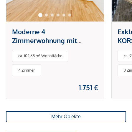
Moderne 4
Exkl
Zimmerwohnung mit
KORS
großzügiger Freifläche!
Herz
ca. 102,65 m² Wohnfläche
ca. 
4 Zimmer
3 Zi
1.751 €
Mehr Objekte