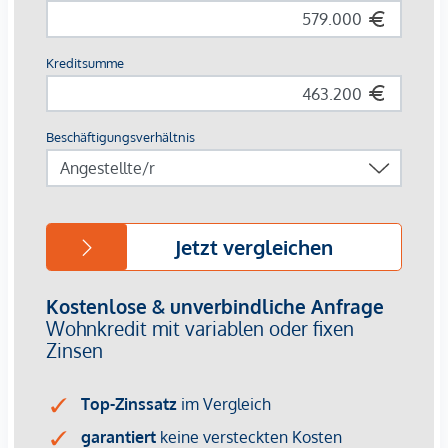
MuseumsQuartier oder dem Burggarten rundet die hohe
Lebensqualität dieser Adresse ab.
Die Vertragserrichtung und Treuhandabwicklung ist
gebunden an die Kanzlei Mag. Schreiber A-1010 Wien,
Schottenring 16. Die Kosten betragen 1,5 % des Kaufpreises
zzgl. 20 % USt. sowie Barauslagen und Beglaubigung. Bei
Fremdfinanzierung erhöht sich das Honorar auf 1,8 % vom
Kaufpreis zzgl. 20 % USt., Barauslagen und Beglaubigung.
Für Besichtigungsmöglichkeiten und nähere Informationen
stehen wir Ihnen gerne zur Verfügung.
Frau Marie-Louise Eisenburger
national - Tel:
0676 605 9800
international - Tel.:
+43 676 605 9800
e-mail:
eisenburger@lifestyle-properties.at
Wir weisen darauf hin, dass zwischen dem Vermittler und