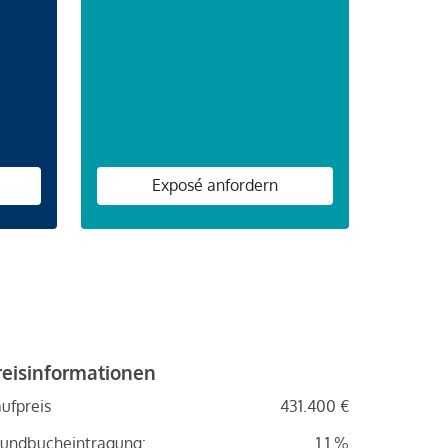
n
Exposé anfordern
reisinformationen
ufpreis
431.400 €
undbucheintragung:
1.1 %