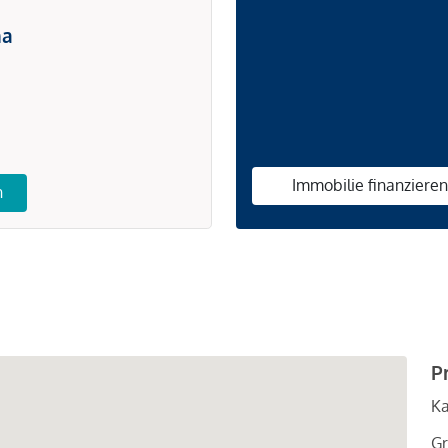
na
Immobilie finanziere
n
P
Ka
Gr