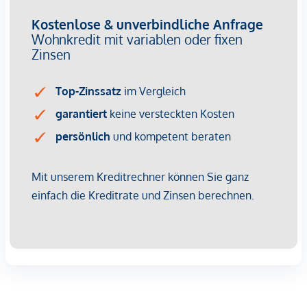
Wir weisen darauf hin, dass zwischen dem Vermittler und
dem zu vermittelnden Dritten ein familiäres oder
wirtschaftliches Naheverhältnis besteht.
Der Vermittler ist als Doppelmakler tätig.
Infrastruktur / Entfernungen
Gesundheit
Arzt <250m
Apotheke <500m
Klinik <750m
Krankenhaus <750m
Kinder & Schulen
Schule <250m
Kindergarten <250m
Universität <1.250m