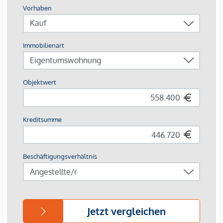
Die Traisengasse 20-22 liegt idyllisch im Herzen des 20.
Bezirks in Wien, wo urbaner Charme auf entspannten
Erholungsraum trifft. Nur einen Katzensprung vom
Donaukanal und dem grünen Augarten entfernt, genießt
man hier die perfekte Mischung aus Stadtleben und Natur.
In den umliegenden Gassen verzaubern kleine Cafés und
traditionelle Wiener Lokale, während die exzellente
Anbindung einen schnellen ins Zentrum oder ins weite Grün
des Praters bringt. Ein Ort, der das Beste von Wien in sich
vereint.
Buslinie: 5A,11A,11B,37A
S-Bahnhof: Traisengasse; S-Bahn Handelskai
Provisionsfrei für den Käufer! (bis Baubeginn)
Baubeginn: Ende 2 Quartal 2026
Fertigstellung: Voraussichtlich Q2/2028