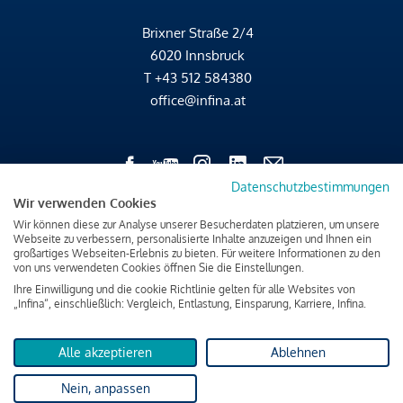
Brixner Straße 2/4
6020 Innsbruck
T
+43 512 584380
office@infina.at
Datenschutzbestimmungen
Wir verwenden Cookies
Impressum
Wir können diese zur Analyse unserer Besucherdaten platzieren, um unsere
Datenschutz & Cookies
Webseite zu verbessern, personalisierte Inhalte anzuzeigen und Ihnen ein
großartiges Webseiten-Erlebnis zu bieten. Für weitere Informationen zu den
Verbraucherschutzinformation & rechtliche Hinweise
von uns verwendeten Cookies öffnen Sie die Einstellungen.
Ihre Einwilligung und die cookie Richtlinie gelten für alle Websites von
„Infina“, einschließlich: Vergleich, Entlastung, Einsparung, Karriere, Infina.
Alle akzeptieren
Ablehnen
Nein, anpassen