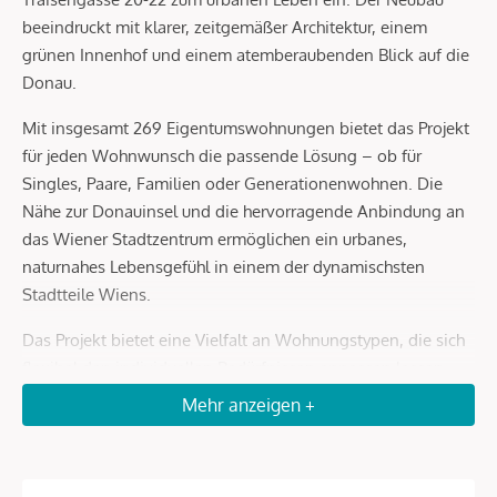
beeindruckt mit klarer, zeitgemäßer Architektur, einem
grünen Innenhof und einem atemberaubenden Blick auf die
Donau.
Mit insgesamt 269 Eigentumswohnungen bietet das Projekt
für jeden Wohnwunsch die passende Lösung – ob für
Singles, Paare, Familien oder Generationenwohnen. Die
Nähe zur Donauinsel und die hervorragende Anbindung an
das Wiener Stadtzentrum ermöglichen ein urbanes,
naturnahes Lebensgefühl in einem der dynamischsten
Stadtteile Wiens.
Das Projekt bietet eine Vielfalt an Wohnungstypen, die sich
flexibel den individuellen Bedürfnissen anpassen lassen.
Die sorgfältig gestalteten 2- bis 4-Zimmer-Wohnungen
Mehr anzeigen +
nutzen den verfügbaren Raum optimal und bieten höchsten
Wohnkomfort. Die exklusiven Maisonette-Wohnungen
erstrecken sich über zwei oder drei Ebenen und schaffen ein