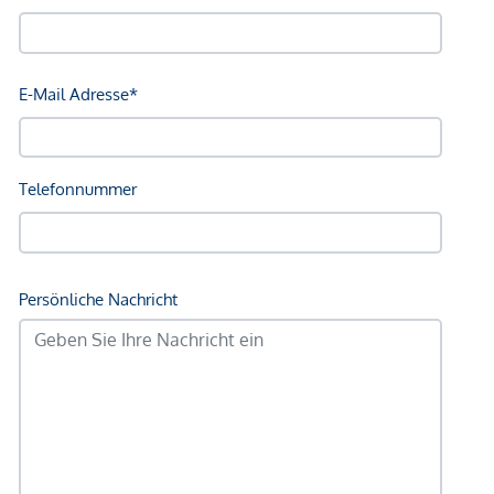
Autobahnanschluss <1.000m
Angaben Entfernung Luftlinie / Quelle: OpenStreetMap
*Der Vertrag kommt nicht mit der INFINA Credit Broker
GmbH zustande. Das Objekt wird von einem externen
Immobilienunternehmen angeboten. Allfällige aus dem
Vertragsabschluss resultierende Rechte sind ausschließlich
gegenüber dem anbietenden Immobilienunternehmen
geltend zu machen. Wir weisen Sie darauf hin, dass die
gemachten Angaben und Informationen lediglich
unverbindliche Vorabinformationen sind und daher ohne
Gewähr erfolgen. Der Vermittler ist als Doppelmakler tätig.