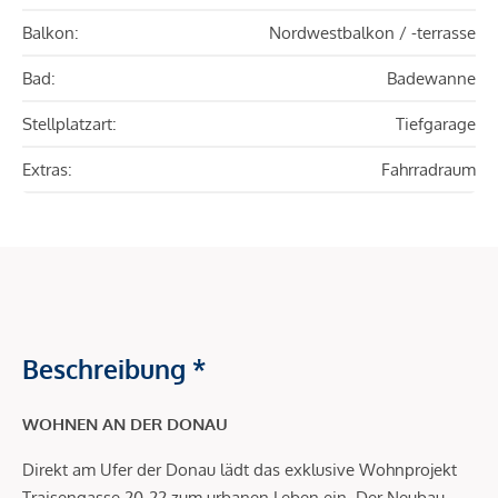
Balkon:
Nordwestbalkon / -terrasse
Bad:
Badewanne
Stellplatzart:
Tiefgarage
Extras:
Fahrradraum
Beschreibung *
WOHNEN AN DER DONAU
Direkt am Ufer der Donau lädt das exklusive Wohnprojekt
Traisengasse 20-22 zum urbanen Leben ein. Der Neubau