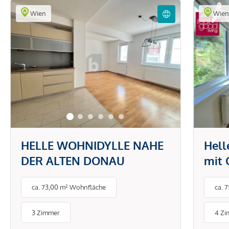
Wien
Wie
HELLE WOHNIDYLLE NAHE
Hel
DER ALTEN DONAU
mit 
Geme
ca. 73,00 m² Wohnfläche
ca. 
ruhi
3 Zimmer
4 Z