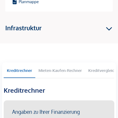
Planmappe
Traumhafter Ausblick auf die Donau
Attraktives Grünraumkonzept im Innenhof
Jugendspielplatz und Gemeinschaftsraum
125 Tiefgaragenstellplätze
Infrastruktur
Ideal für Anleger und Eigennutzer
Die Ausstattung:
Feinsteinzeug in den Sanitärbereichen
Eichenparkettböden
Hochwertige Sanitärausstattung
Kreditrechner
Mieten-Kaufen-Rechner
Kreditvergleich
Fußbodenheizung mittels Fernwärme
Photovoltaikanlage am Dach
Außenliegender elektrischer Sonnenschutz
Kreditrechner
Gegensprechanlage über HandyApp
E-Mobilität
Die Lage: