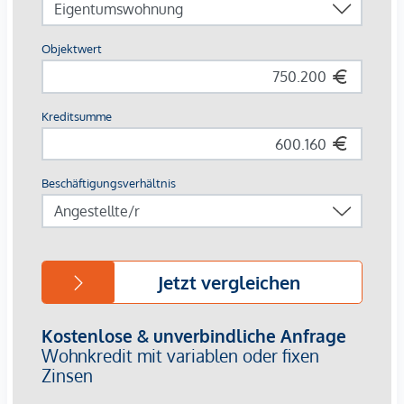
D-Straßenbahn direkt vor der Haustüre
In wenigen Minuten zu Fuß: U4 & U6
Nähe zum Franz-Josefs-Bahnhof mit Regional- und S-
Bahn-Anschluss
Naherholung & Freizeit:
Wiener Innenstadt & Donaukanal – nur wenige
Minuten entfernt
Grünoasen wie der Türkenschanzpark und die
Weinberge von Grinzing schnell erreichbar
Damit vereint das Projekt die Vorzüge einer zentralen
Stadtlage mit vielfältigen Erholungs- und
Freizeitmöglichkeiten.
Ihr Vorteil:
Provisionsfrei für Käufer