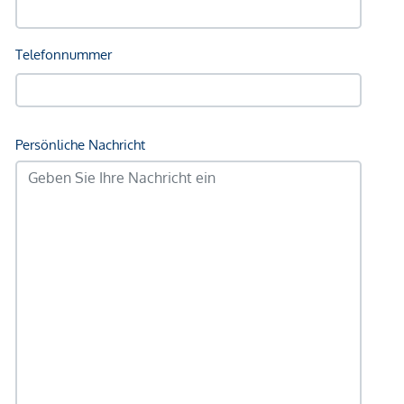
Sonstige
Geldautomat <250m
Bank <500m
Post <500m
Polizei <500m
Verkehr
Bus <250m
U-Bahn <250m
Straßenbahn <250m
Bahnhof <500m
Autobahnanschluss <1.000m
Angaben Entfernung Luftlinie / Quelle: OpenStreetMap
*Der Vertrag kommt nicht mit der INFINA Credit Broker