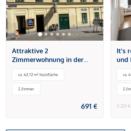
Attraktive 2
It's
Zimmerwohnung in der
und 
Brunnengasse
Tech
ca. 62,72 m² Nutzfläche
ca. 
Klim
& Sc
2 Zimmer
2 Zi
691 €
5.221 