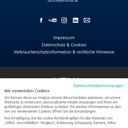
office@infina.at
Impressum
Datenschutz & Cookies
Verbraucherschutzinformation & rechtliche Hinweise
Datenschutzbestimmungen
Wir verwenden Cookies
Wir können diese zur Analyse unserer Besucherdaten platzieren, um unsere
Webseite zu verbessern, personalisierte Inhalte anzuzeigen und Ihnen ein
großartiges Webseiten-Erlebnis zu bieten. Für weitere Informationen zu den
von uns verwendeten Cookies öffnen Sie die Einstellungen.
Ihre Einwilligung und die cookie Richtlinie gelten für alle Websites von
„Infina“, einschließlich: Vergleich, Entlastung, Einsparung, Karriere, Infina.