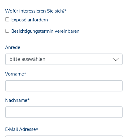
Infrastruktur / Entfernungen
Gesundheit
Arzt <250m
Apotheke <250m
Klinik <500m
Krankenhaus <1.250m
Kinder & Schulen
Schule <500m
Kindergarten <500m
Universität <250m
Höhere Schule <750m
Nahversorgung
Supermarkt <250m
Bäckerei <250m
Einkaufszentrum <1.750m