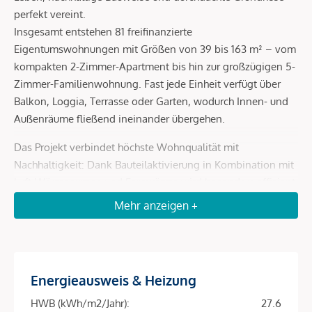
perfekt vereint.
Insgesamt entstehen 81 freifinanzierte
Eigentumswohnungen mit Größen von 39 bis 163 m² – vom
kompakten 2-Zimmer-Apartment bis hin zur großzügigen 5-
Zimmer-Familienwohnung. Fast jede Einheit verfügt über
Balkon, Loggia, Terrasse oder Garten, wodurch Innen- und
Außenräume fließend ineinander übergehen.
Das Projekt verbindet höchste Wohnqualität mit
Nachhaltigkeit: Dank Bauteilaktivierung in Kombination mit
Luft-Wärmepumpe und Fernwärme wird besonders effizient
geheizt und gekühlt. Eine Photovoltaikanlage am Dach
Mehr anzeigen +
senkt die Betriebskosten und macht das Objekt zu einer
zukunftssicheren Investition.
Energieausweis & Heizung
Projekt-Highlights
HWB (kWh/m2/Jahr):
27.6
Top-Lage im 9. Bezirk – ruhige Wohnstraße mit